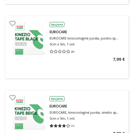
Naujiena
EUROCARE
EUROCARE kineziologinė juosta, juodos sp.,
5cm x 5m, 1 vnt.
(
0
)
Vidutinis įvertinimas 0.00
Įvertinimų skaičius 0
7,99 €
Naujiena
EUROCARE
EUROCARE, kineziologinė juosta, smėlio sp.,
5cm x 5m, 1 vnt.
(
1
)
Vidutinis įvertinimas 4.00
Įvertinimų skaičius 1