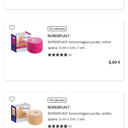
Tik internetu
NORDEPLAST
NORDEPLAST kineziologijos juosta, rožinė
spalva, 5 cm x 5 m, 1 vnt.
(
2
)
Vidutinis įvertinimas 5.00
Įvertinimų skaičius 2
8,69 €
Tik internetu
NORDEPLAST
NORDEPLAST kineziologijos juosta, smėlio
spalva, 5 cm x 5 m, 1 vnt.
(
7
)
Vidutinis įvertinimas 4.86
Įvertinimų skaičius 7