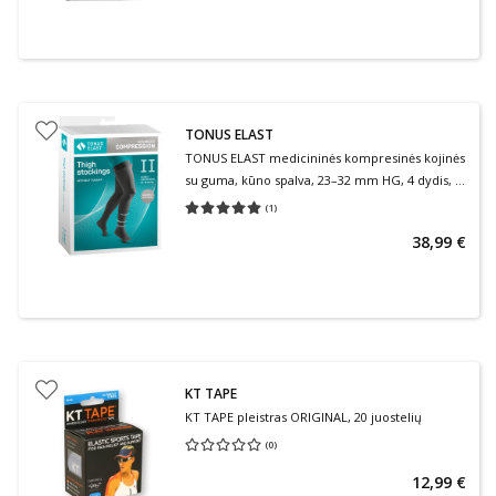
TONUS ELAST
TONUS ELAST medicininės kompresinės kojinės
su guma, kūno spalva, 23–32 mm HG, 4 dydis, 2
ūgis, 2 klasė, 1 pora
(
1
)
Vidutinis įvertinimas 5.00
Įvertinimų skaičius 1
38,99 €
KT TAPE
KT TAPE pleistras ORIGINAL, 20 juostelių
(
0
)
Vidutinis įvertinimas 0.00
Įvertinimų skaičius 0
12,99 €