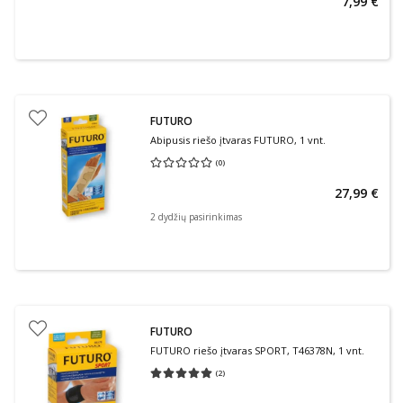
7,99 €
FUTURO
Abipusis riešo įtvaras FUTURO, 1 vnt.
(
0
)
Vidutinis įvertinimas 0.00
Įvertinimų skaičius 0
27,99 €
2 dydžių pasirinkimas
FUTURO
FUTURO riešo įtvaras SPORT, T46378N, 1 vnt.
(
2
)
Vidutinis įvertinimas 5.00
Įvertinimų skaičius 2