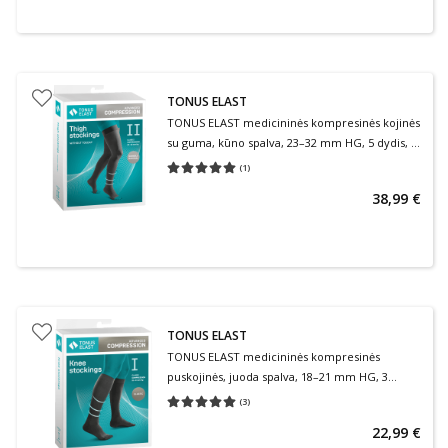
TONUS ELAST
TONUS ELAST medicininės kompresinės kojinės
su guma, kūno spalva, 23–32 mm HG, 5 dydis, 2
ūgis, 2 klasė, 1 pora
(
1
)
Vidutinis įvertinimas 5.00
Įvertinimų skaičius 1
38,99 €
TONUS ELAST
TONUS ELAST medicininės kompresinės
puskojinės, juoda spalva, 18–21 mm HG, 3
dydis, 1 ūgis, 1 klasė, 1 pora
(
3
)
Vidutinis įvertinimas 5.00
Įvertinimų skaičius 3
22,99 €