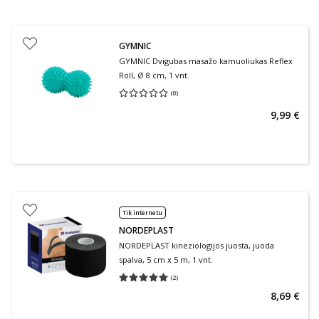
GYMNIC
GYMNIC Dvigubas masažo kamuoliukas Reflex
Roll, Ø 8 cm, 1 vnt.
(
0
)
Vidutinis įvertinimas 0.00
Įvertinimų skaičius 0
9,99 €
Tik internetu
NORDEPLAST
NORDEPLAST kineziologijos juosta, juoda
spalva, 5 cm x 5 m, 1 vnt.
(
2
)
Vidutinis įvertinimas 5.00
Įvertinimų skaičius 2
8,69 €