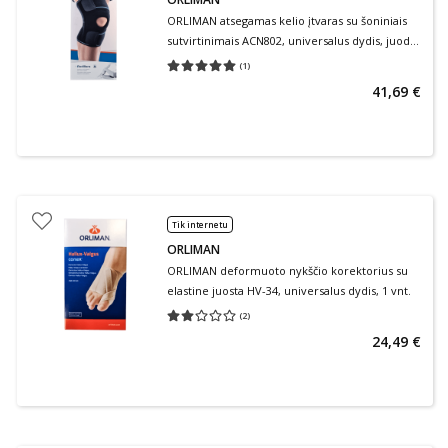
ORLIMAN atsegamas kelio įtvaras su šoniniais
sutvirtinimais ACN802, universalus dydis, juoda
spalva, 1 vnt.
(
1
)
Vidutinis įvertinimas 5.00
Įvertinimų skaičius 1
41,69 €
Tik internetu
ORLIMAN
ORLIMAN deformuoto nykščio korektorius su
elastine juosta HV-34, universalus dydis, 1 vnt.
(
2
)
Vidutinis įvertinimas 2.00
Įvertinimų skaičius 2
24,49 €