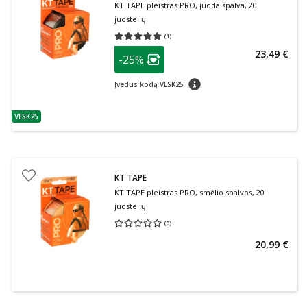
KT TAPE pleistras PRO, juoda spalva, 20
juostelių
(
1
)
Vidutinis įvertinimas 5.00
Įvertinimų skaičius 1
patarimas
23,49 €
-25%
Lojalumo klubo narių nuolaida
:
patarimas
Įvedus kodą VESK25
VESK25
patarimas
KT TAPE
KT TAPE pleistras PRO, smėlio spalvos, 20
juostelių
(
0
)
Vidutinis įvertinimas 0.00
Įvertinimų skaičius 0
20,99 €