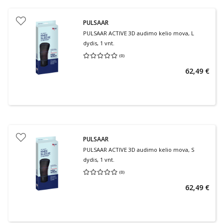
PULSAAR
PULSAAR ACTIVE 3D audimo kelio mova, L
dydis, 1 vnt.
(
0
)
Vidutinis įvertinimas 0.00
Įvertinimų skaičius 0
62,49 €
PULSAAR
PULSAAR ACTIVE 3D audimo kelio mova, S
dydis, 1 vnt.
(
0
)
Vidutinis įvertinimas 0.00
Įvertinimų skaičius 0
62,49 €