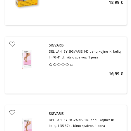
18,99 €
SIGVARIS
DELILAH, BY SIGVARIS,140 denų kojinė iki kelių,
III-40-41 d., kūno spalvos, 1 pora
(
0
)
Vidutinis įvertinimas 0.00
Įvertinimų skaičius 0
16,99 €
SIGVARIS
DELILAH, BY SIGVARIS, 140 denų kojinės iki
kelių, I-35-37d., kūno spalvos, 1 pora