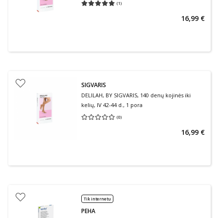
(
1
)
Vidutinis įvertinimas 5.00
Įvertinimų skaičius 1
16,99 €
SIGVARIS
DELILAH, BY SIGVARIS, 140 denų kojinės iki
kelių, IV 42-44 d., 1 pora
(
0
)
Vidutinis įvertinimas 0.00
Įvertinimų skaičius 0
16,99 €
Tik internetu
PEHA