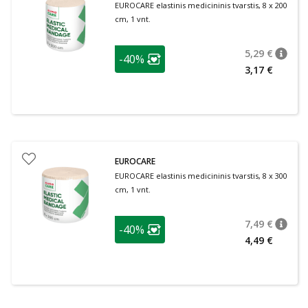
EUROCARE elastinis medicininis tvarstis, 8 x 200
cm, 1 vnt.
patarimas
5,29 €
-40%
patari
Įprasta
Lojalumo klubo narių nuolaida
:
3,17 €
EUROCARE
EUROCARE elastinis medicininis tvarstis, 8 x 300
cm, 1 vnt.
patarimas
7,49 €
-40%
patari
Įprasta
Lojalumo klubo narių nuolaida
:
4,49 €