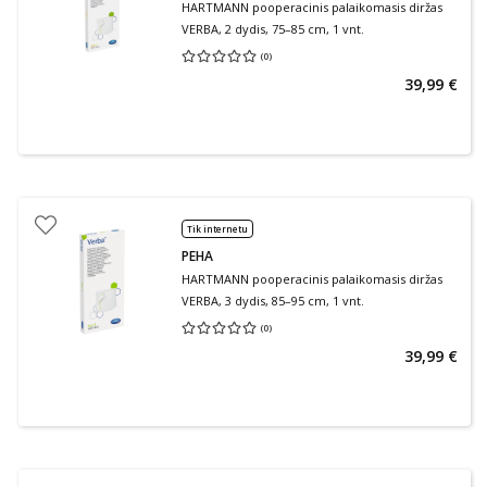
HARTMANN pooperacinis palaikomasis diržas
VERBA, 2 dydis, 75–85 cm, 1 vnt.
(
0
)
Vidutinis įvertinimas 0.00
Įvertinimų skaičius 0
39,99 €
Tik internetu
PEHA
HARTMANN pooperacinis palaikomasis diržas
VERBA, 3 dydis, 85–95 cm, 1 vnt.
(
0
)
Vidutinis įvertinimas 0.00
Įvertinimų skaičius 0
39,99 €