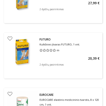
27,99 €
2 dydžių pasirinkimas
FUTURO
Kulkšnies įtvaras FUTURO, 1 vnt.
(
0
)
Vidutinis įvertinimas 0.00
Įvertinimų skaičius 0
20,39 €
2 dydžių pasirinkimas
EUROCARE
EUROCARE elastinis medicininis tvarstis, 8 x 120
cm, 1 vnt.