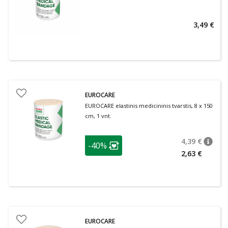
3,49 €
EUROCARE
EUROCARE elastinis medicininis tvarstis, 8 x 150
cm, 1 vnt.
patarimas
4,39 €
-40%
patari
Įprasta
Lojalumo klubo narių nuolaida
:
2,63 €
EUROCARE