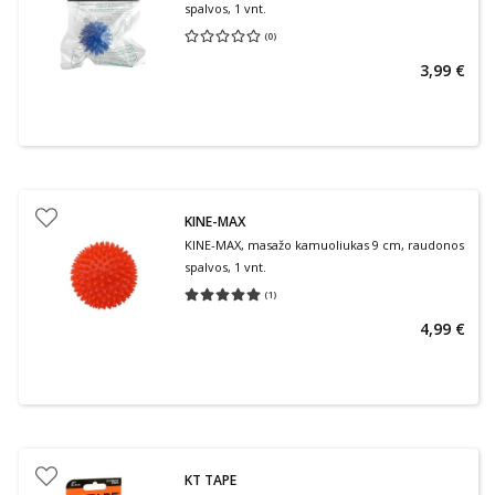
spalvos, 1 vnt.
(
0
)
Vidutinis įvertinimas 0.00
Įvertinimų skaičius 0
3,99 €
KINE-MAX
KINE-MAX, masažo kamuoliukas 9 cm, raudonos
spalvos, 1 vnt.
(
1
)
Vidutinis įvertinimas 5.00
Įvertinimų skaičius 1
4,99 €
KT TAPE