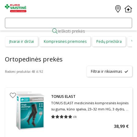
Ieškoti prekės
Įtvarai ir diržai
Kompresinės priemonės
Pėdų priežiūra
Vid
Ortopedinės prekės
Filtrai ir rikiavimas
Rodomi produktai 48 iš 92
TONUS ELAST
TONUS ELAST medicininės kompresinės kojinės
su guma, kūno spalva, 23–32 mm HG, 3 dydis, 1
ūgio, 2 klasė, 1 pora
(
3
)
Vidutinis įvertinimas 5.00
Įvertinimų skaičius 3
38,99 €