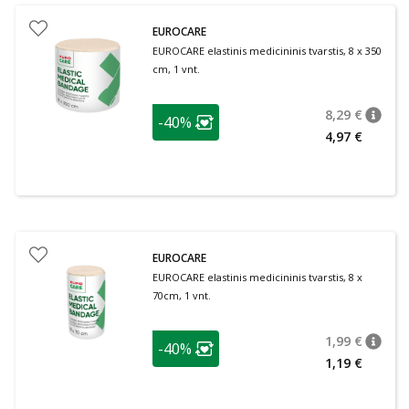
EUROCARE
EUROCARE elastinis medicininis tvarstis, 8 x 350
cm, 1 vnt.
patarimas
8,29 €
-40%
patari
Įprasta
Lojalumo klubo narių nuolaida
:
4,97 €
EUROCARE
EUROCARE elastinis medicininis tvarstis, 8 x
70cm, 1 vnt.
patarimas
1,99 €
-40%
patari
Įprasta
Lojalumo klubo narių nuolaida
:
1,19 €