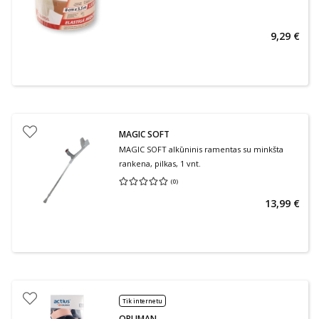
9,29 €
MAGIC SOFT
MAGIC SOFT alkūninis ramentas su minkšta
rankena, pilkas, 1 vnt.
(
0
)
Vidutinis įvertinimas 0.00
Įvertinimų skaičius 0
13,99 €
Tik internetu
ORLIMAN