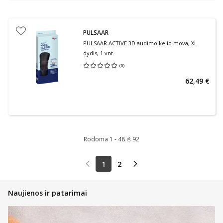
PULSAAR
PULSAAR ACTIVE 3D audimo kelio mova, XL
dydis, 1 vnt.
(
0
)
Vidutinis įvertinimas 0.00
Įvertinimų skaičius 0
62,49 €
Rodoma 1 - 48 iš 92
1
2
Naujienos ir patarimai