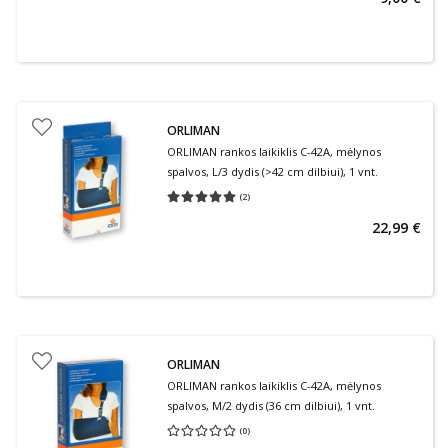
ORLIMAN
ORLIMAN rankos laikiklis C-42A, mėlynos
spalvos, L/3 dydis (>42 cm dilbiui), 1 vnt.
(
2
)
Vidutinis įvertinimas 5.00
Įvertinimų skaičius 2
22,99 €
ORLIMAN
ORLIMAN rankos laikiklis C-42A, mėlynos
spalvos, M/2 dydis (36 cm dilbiui), 1 vnt.
(
0
)
Vidutinis įvertinimas 0.00
Įvertinimų skaičius 0