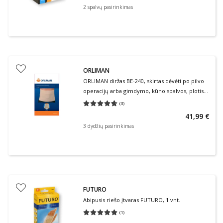
2
spalvų pasirinkimas
ORLIMAN
ORLIMAN diržas BE-240, skirtas dėvėti po pilvo
operacijų arba gimdymo, kūno spalvos, plotis
24 cm, 1 vnt.
(
3
)
Vidutinis įvertinimas 4.67
Įvertinimų skaičius 3
41,99 €
3 dydžių pasirinkimas
FUTURO
Abipusis riešo įtvaras FUTURO, 1 vnt.
(
1
)
Vidutinis įvertinimas 5.00
Įvertinimų skaičius 1