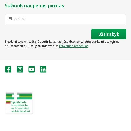
Sužinok naujienas pirmas
Užsisakyk
Siųsdami savo el. paštą Jūs sutinkate, kad jūsų duomenys būtų tvarkomi tiesioginės
rinkodaros tikslu. Daugiau informacijos
Privatumo pranešime
.
Valstybinė vaistų kontrolės tarnyba
prie Lietuvos Respublikos sveikatos
apsaugos ministerijos:
Studentų g. 45A, Vilnius
+370 5 263 9264
vvkt@vvkt.lt
https://www.vvkt.lt