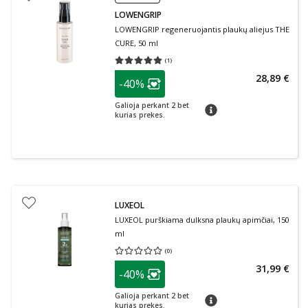
LOWENGRIP
LOWENGRIP regeneruojantis plaukų aliejus THE
CURE, 50 ml
(
1
)
Vidutinis įvertinimas 5.00
Įvertinimų skaičius 1
patarimas
28,89 €
-40%
Lojalumo klubo narių nuolaida
:
Galioja perkant 2 bet
patarimas
kurias prekes.
LUXEOL
LUXEOL purškiama dulksna plaukų apimčiai, 150
ml
(
0
)
Vidutinis įvertinimas 0.00
Įvertinimų skaičius 0
patarimas
31,99 €
-40%
Lojalumo klubo narių nuolaida
:
Galioja perkant 2 bet
patarimas
kurias prekes.