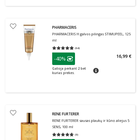
PHARMACERIS
PHARMACERIS H galvos pilingas STIMUPEEL, 125
ml
(
64
)
Vidutinis įvertinimas 4.80
Įvertinimų skaičius 64
patarimas
16,99 €
-40%
Lojalumo klubo narių nuolaida
:
Galioja perkant 2 bet
patarimas
kurias prekes.
RENE FURTERER
RENE FURTERER sausas plaukų ir kūno aliejus 5
SENS, 100 ml
(
9
)
Vidutinis įvertinimas 4.67
Įvertinimų skaičius 9