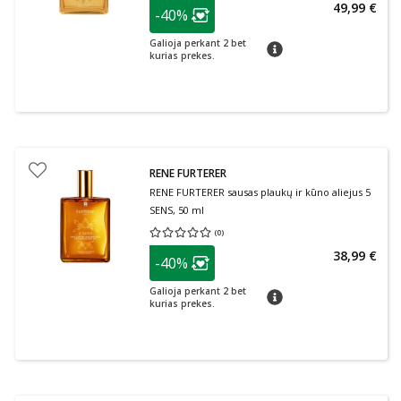
patarimas
49,99 €
-40%
Lojalumo klubo narių nuolaida
:
Galioja perkant 2 bet
patarimas
kurias prekes.
RENE FURTERER
RENE FURTERER sausas plaukų ir kūno aliejus 5
SENS, 50 ml
(
0
)
Vidutinis įvertinimas 0.00
Įvertinimų skaičius 0
patarimas
38,99 €
-40%
Lojalumo klubo narių nuolaida
:
Galioja perkant 2 bet
patarimas
kurias prekes.