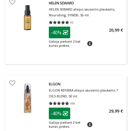
HELEN SEWARD
HELEN SEWARD aliejus sausiems plaukams,
Nourishing, SYNEBI, 50 ml
(
1
)
Vidutinis įvertinimas 5.00
Įvertinimų skaičius 1
patarimas
20,99 €
-40%
Lojalumo klubo narių nuolaida
:
Galioja perkant 2 bet
patarimas
kurias prekes.
ELGON
ELGON REFIBRA aliejus sausiems plaukams 7
OILS BLEND, 50 ml
(
15
)
Vidutinis įvertinimas 4.67
Įvertinimų skaičius 15
patarimas
29,99 €
-40%
Lojalumo klubo narių nuolaida
:
Galioja perkant 2 bet
patarimas
kurias prekes.