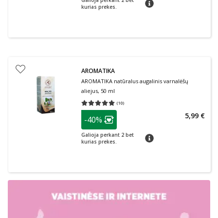
Galioja perkant 2 bet
patarimas
kurias prekes.
AROMATIKA
AROMATIKA natūralus augalinis varnalėšų
aliejus, 50 ml
(
10
)
Vidutinis įvertinimas 5.00
Įvertinimų skaičius 10
patarimas
5,99 €
-40%
Lojalumo klubo narių nuolaida
:
Galioja perkant 2 bet
patarimas
kurias prekes.