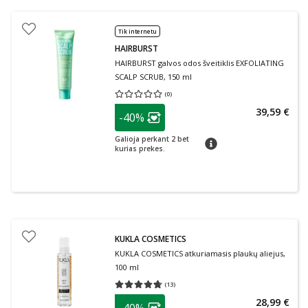
Tik internetu
HAIRBURST
HAIRBURST galvos odos šveitiklis EXFOLIATING
SCALP SCRUB, 150 ml
(
0
)
Vidutinis įvertinimas 0.00
Įvertinimų skaičius 0
patarimas
39,59 €
-40%
Lojalumo klubo narių nuolaida
:
Galioja perkant 2 bet
patarimas
kurias prekes.
KUKLA COSMETICS
KUKLA COSMETICS atkuriamasis plaukų aliejus,
100 ml
(
13
)
Vidutinis įvertinimas 4.69
Įvertinimų skaičius 13
patarimas
28,99 €
-40%