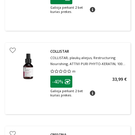
Lojalumo klubo narių nuolaida
:
Galioja perkant 2 bet
patarimas
kurias prekes.
COLLISTAR
COLLISTAR, plaukų aliejus, Restructuring
Nourishing, ATTIVI PURI PHYTO-KERATIN, 100
ml
(
0
)
Vidutinis įvertinimas 0.00
Įvertinimų skaičius 0
patarimas
33,99 €
-40%
Lojalumo klubo narių nuolaida
:
Galioja perkant 2 bet
patarimas
kurias prekes.
CRESCINA