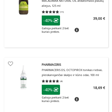
MACADAMIA NATURAL OIL atstatomasis plaukų
aliejus, 125 ml
(
11
)
Vidutinis įvertinimas 4.73
Įvertinimų skaičius 11
patarimas
39,00 €
-40%
Lojalumo klubo narių nuolaida
:
Galioja perkant 2 bet
patarimas
kurias prekes.
PHARMACERIS
PHARMACERIS DS, OCTOPIROX tonikas riebiai,
pleiskanojančiai skalpo ir kūno odai, 100 ml
(
4
)
Vidutinis įvertinimas 5.00
Įvertinimų skaičius 4
patarimas
18,69 €
-40%
Lojalumo klubo narių nuolaida
:
Galioja perkant 2 bet
patarimas
kurias prekes.