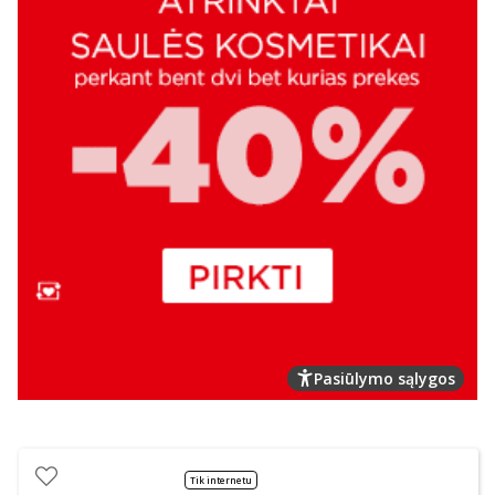
Pasiūlymo sąlygos
Tik internetu