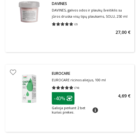
DAVINES
DAVINES, galvos odos ir plaukų šveitiklis su
jūros druska visų tipų plaukams, SOLU, 250 ml
(
2
)
Vidutinis įvertinimas 5.00
Įvertinimų skaičius 2
27,00 €
EUROCARE
EUROCARE ricinos aliejus, 100 ml
(
74
)
Vidutinis įvertinimas 4.93
Įvertinimų skaičius 74
patarimas
4,69 €
-40%
Lojalumo klubo narių nuolaida
:
Galioja perkant 2 bet
patarimas
kurias prekes.