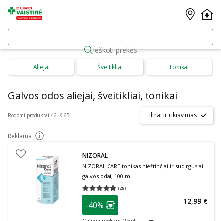
Ieškoti prekės
Aliejai
Šveitikliai
Tonikai
Galvos odos aliejai, šveitikliai, tonikai
Filtrai ir rikiavimas
Rodomi produktai 46 iš 65
Reklama
patarimas
NIZORAL
NIZORAL CARE tonikas niežtinčiai ir sudirgusiai
galvos odai, 100 ml
(
28
)
Vidutinis įvertinimas 4.86
Įvertinimų skaičius 28
patarimas
12,99 €
-40%
Lojalumo klubo narių nuolaida
:
Galioja perkant 2 bet