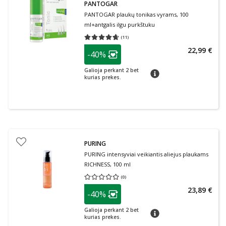
PANTOGAR
PANTOGAR plaukų tonikas vyrams, 100
ml+antgalis ilgu purkštuku
(
11
)
Vidutinis įvertinimas 4.64
Įvertinimų skaičius 11
patarimas
22,99 €
-40%
Lojalumo klubo narių nuolaida
:
Galioja perkant 2 bet
patarimas
kurias prekes.
PURING
PURING intensyviai veikiantis aliejus plaukams
RICHNESS, 100 ml
(
0
)
Vidutinis įvertinimas 0.00
Įvertinimų skaičius 0
patarimas
23,89 €
-40%
Lojalumo klubo narių nuolaida
:
Galioja perkant 2 bet
patarimas
kurias prekes.