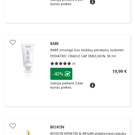
patarimas
kurias prekes.
BABE
BABÉ emulsija nuo kūdikių pleiskanų luobelės
PEDIATRIC CRADLE CAP EMULSION, 50 ml
(
3
)
Vidutinis įvertinimas 5.00
Įvertinimų skaičius 3
patarimas
19,99 €
-40%
Lojalumo klubo narių nuolaida
:
Galioja perkant 2 bet
patarimas
kurias prekes.
BIOXCIN
BIOXCIN KERATIN & ARGAN atstatomasis plaukų