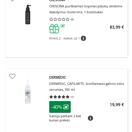
CRESCINA purškiamas losjonas plaukų slinkimo
stabdymui moterims, 1 buteliukas
(
0
)
Vidutinis įvertinimas 0.00
Įvertinimų skaičius 0
83,99 €
patarimas
Rinkis 2 - mokėk už 1
patarimas
DERMEDIC
DERMEDIC, CAPILARTE, šveičiamasis galvos odos
serumas, 100 ml
(
1
)
Vidutinis įvertinimas 5.00
Įvertinimų skaičius 1
patarimas
19,99 €
-40%
Lojalumo klubo narių nuolaida
:
Galioja perkant 2 bet
patarimas
kurias prekes.