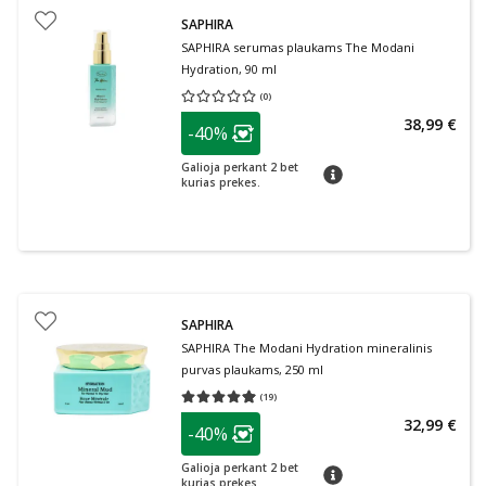
SAPHIRA
SAPHIRA serumas plaukams The Modani
Hydration, 90 ml
(
0
)
Vidutinis įvertinimas 0.00
Įvertinimų skaičius 0
patarimas
38,99 €
-40%
Lojalumo klubo narių nuolaida
:
Galioja perkant 2 bet
patarimas
kurias prekes.
SAPHIRA
SAPHIRA The Modani Hydration mineralinis
purvas plaukams, 250 ml
(
19
)
Vidutinis įvertinimas 4.95
Įvertinimų skaičius 19
patarimas
32,99 €
-40%
Lojalumo klubo narių nuolaida
:
Galioja perkant 2 bet
patarimas
kurias prekes.