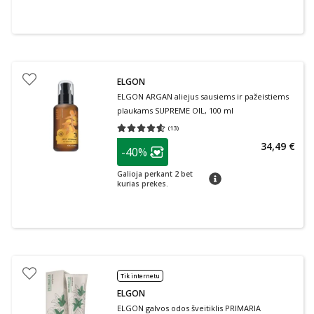
ELGON
ELGON ARGAN aliejus sausiems ir pažeistiems
plaukams SUPREME OIL, 100 ml
(
13
)
Vidutinis įvertinimas 4.54
Įvertinimų skaičius 13
patarimas
34,49 €
-40%
Lojalumo klubo narių nuolaida
:
Galioja perkant 2 bet
patarimas
kurias prekes.
Tik internetu
ELGON
ELGON galvos odos šveitiklis PRIMARIA