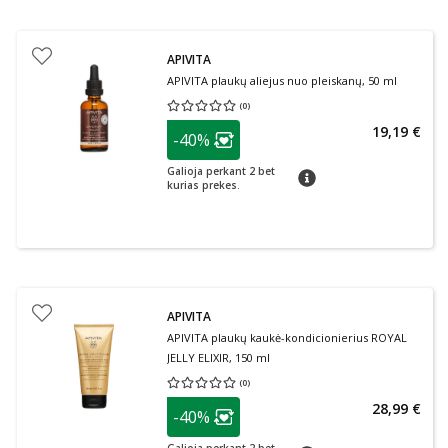
APIVITA
APIVITA plaukų aliejus nuo pleiskanų, 50 ml
(
0
)
Vidutinis įvertinimas 0.00
Įvertinimų skaičius 0
patarimas
19,19 €
-40%
Lojalumo klubo narių nuolaida
:
Galioja perkant 2 bet
patarimas
kurias prekes.
APIVITA
APIVITA plaukų kaukė-kondicionierius ROYAL
JELLY ELIXIR, 150 ml
(
0
)
Vidutinis įvertinimas 0.00
Įvertinimų skaičius 0
patarimas
28,99 €
-40%
Lojalumo klubo narių nuolaida
: