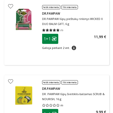
% tik internetu
Tik internetu
DR.PAWPAW
DR.PAWPAW lūpų pieštukų rinkinys WICKED X
DUO BALM GIFT, 6 g
(
1
)
Vidutinis įvertinimas 5.00
Įvertinimų skaičius 1
patarimas
11,99 €
1+1
Lojalumo klubo narių nuolaida
:
patarimas
Galioja perkant 2 vnt.
% tik internetu
Tik internetu
DR.PAWPAW
DR. PAWPAW lūpų šveitiklis-balzamas SCRUB &
NOURISH, 16 g
(
0
)
Vidutinis įvertinimas 0.00
Įvertinimų skaičius 0
patarimas
9,99 €