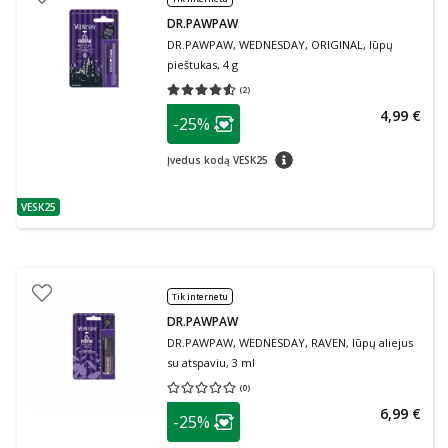
DR.PAWPAW
DR.PAWPAW, WEDNESDAY, ORIGINAL, lūpų
pieštukas, 4 g
(
2
)
Vidutinis įvertinimas 4.50
Įvertinimų skaičius 2
patarimas
4,99 €
-25%
Lojalumo klubo narių nuolaida
:
patarimas
Įvedus kodą VESK25
VESK25
patarimas
Tik internetu
DR.PAWPAW
DR.PAWPAW, WEDNESDAY, RAVEN, lūpų aliejus
su atspaviu, 3 ml
(
0
)
Vidutinis įvertinimas 0.00
Įvertinimų skaičius 0
patarimas
6,99 €
-25%
Lojalumo klubo narių nuolaida
: