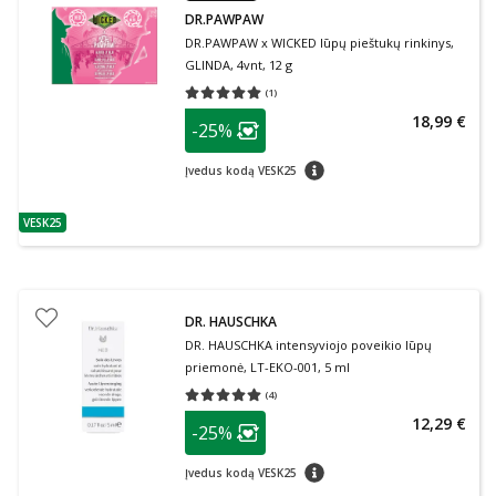
DR.PAWPAW
DR.PAWPAW x WICKED lūpų pieštukų rinkinys,
GLINDA, 4vnt, 12 g
(
1
)
Vidutinis įvertinimas 5.00
Įvertinimų skaičius 1
patarimas
18,99 €
-25%
Lojalumo klubo narių nuolaida
:
patarimas
Įvedus kodą VESK25
VESK25
patarimas
DR. HAUSCHKA
DR. HAUSCHKA intensyviojo poveikio lūpų
priemonė, LT-EKO-001, 5 ml
(
4
)
Vidutinis įvertinimas 5.00
Įvertinimų skaičius 4
patarimas
12,29 €
-25%
Lojalumo klubo narių nuolaida
:
patarimas
Įvedus kodą VESK25