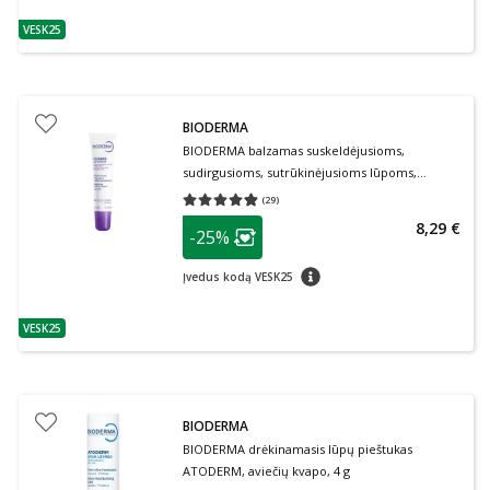
VESK25
patarimas
BIODERMA
BIODERMA balzamas suskeldėjusioms,
sudirgusioms, sutrūkinėjusioms lūpoms,
CICABIO LIP REPAIR, 10 ml
(
29
)
Vidutinis įvertinimas 4.86
Įvertinimų skaičius 29
patarimas
8,29 €
-25%
Lojalumo klubo narių nuolaida
:
patarimas
Įvedus kodą VESK25
VESK25
patarimas
BIODERMA
BIODERMA drėkinamasis lūpų pieštukas
ATODERM, aviečių kvapo, 4 g