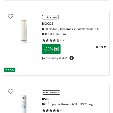
Tik internetu
BIOCOS
BIOCOS lūpų balzamas su šaltalankiais SEA
BUCKTHORN, 5 ml
(
19
)
Vidutinis įvertinimas 4.37
Įvertinimų skaičius 19
patarimas
6,19 €
-25%
Lojalumo klubo narių nuolaida
:
patarimas
Įvedus kodą VESK25
VESK25
patarimas
% tik internetu
BABE
BABÉ lūpų pieštukas FACIAL SPF20, 4 g
(
31
)
Vidutinis įvertinimas 4.94
Įvertinimų skaičius 31