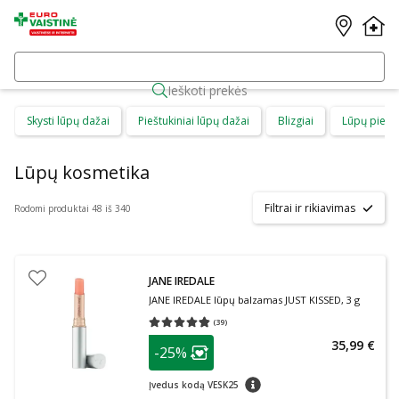
Ieškoti prekės
Skysti lūpų dažai
Pieštukiniai lūpų dažai
Blizgiai
Lūpų piešt
Lūpų kosmetika
Filtrai ir rikiavimas
Rodomi produktai 48 iš 340
JANE IREDALE
JANE IREDALE lūpų balzamas JUST KISSED, 3 g
(
39
)
Vidutinis įvertinimas 4.79
Įvertinimų skaičius 39
patarimas
35,99 €
-25%
Lojalumo klubo narių nuolaida
:
patarimas
Įvedus kodą VESK25