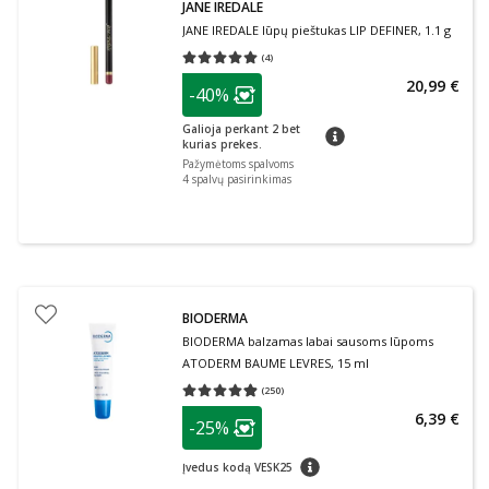
JANE IREDALE
JANE IREDALE lūpų pieštukas LIP DEFINER, 1.1 g
(
4
)
Vidutinis įvertinimas 5.00
Įvertinimų skaičius 4
patarimas
20,99 €
-40%
Lojalumo klubo narių nuolaida
:
Galioja perkant 2 bet
patarimas
kurias prekes.
Pažymėtoms spalvoms
4
spalvų pasirinkimas
BIODERMA
BIODERMA balzamas labai sausoms lūpoms
ATODERM BAUME LEVRES, 15 ml
(
250
)
Vidutinis įvertinimas 4.86
Įvertinimų skaičius 250
patarimas
6,39 €
-25%
Lojalumo klubo narių nuolaida
:
patarimas
Įvedus kodą VESK25