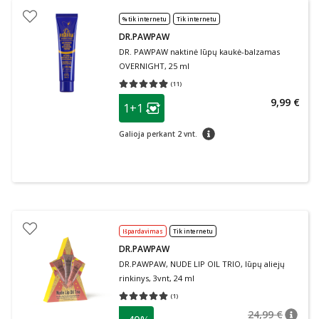
% tik internetu
Tik internetu
DR.PAWPAW
DR. PAWPAW naktinė lūpų kaukė-balzamas
OVERNIGHT, 25 ml
(
11
)
Vidutinis įvertinimas 4.91
Įvertinimų skaičius 11
patarimas
9,99 €
1+1
Lojalumo klubo narių nuolaida
:
patarimas
Galioja perkant 2 vnt.
Išpardavimas
Tik internetu
DR.PAWPAW
DR.PAWPAW, NUDE LIP OIL TRIO, lūpų aliejų
rinkinys, 3vnt, 24 ml
(
1
)
Vidutinis įvertinimas 5.00
Įvertinimų skaičius 1
24,99 €