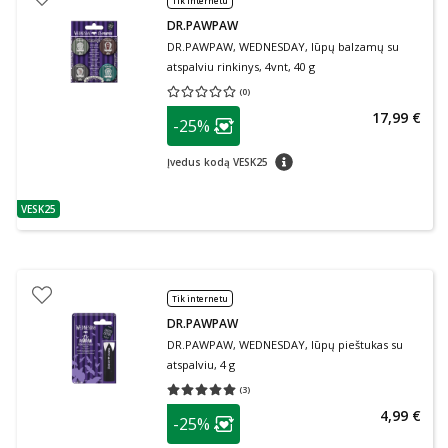
Tik internetu
DR.PAWPAW
DR.PAWPAW, WEDNESDAY, lūpų balzamų su
atspalviu rinkinys, 4vnt, 40 g
(
0
)
Vidutinis įvertinimas 0.00
Įvertinimų skaičius 0
patarimas
17,99 €
-25%
Lojalumo klubo narių nuolaida
:
patarimas
Įvedus kodą VESK25
VESK25
patarimas
Tik internetu
DR.PAWPAW
DR.PAWPAW, WEDNESDAY, lūpų pieštukas su
atspalviu, 4 g
(
3
)
Vidutinis įvertinimas 5.00
Įvertinimų skaičius 3
patarimas
4,99 €
-25%
Lojalumo klubo narių nuolaida
: