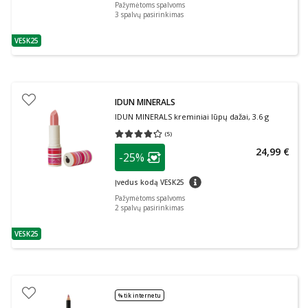
Pažymėtoms spalvoms
3
spalvų pasirinkimas
VESK25
patarimas
IDUN MINERALS
IDUN MINERALS kreminiai lūpų dažai, 3.6 g
(
5
)
Vidutinis įvertinimas 4.20
Įvertinimų skaičius 5
patarimas
24,99 €
-25%
Lojalumo klubo narių nuolaida
:
patarimas
Įvedus kodą VESK25
Pažymėtoms spalvoms
2
spalvų pasirinkimas
VESK25
patarimas
% tik internetu