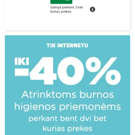
Lojalumo klubo narių nuolaida
:
Galioja perkant 2 bet
patarimas
kurias prekes.