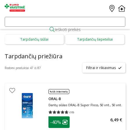
Ieškoti prekės
Tarpdančių siūlai
Tarpdančių šepetėliai
Tarpdančių priežiūra
Filtrai ir rikiavimas
Rodomi produktai 47 iš 87
% tik internetu
ORAL-B
Dantų siūlas ORAL-B Super Floss, 50 vnt., 50 vnt.
(
13
)
Vidutinis įvertinimas 4.62
Įvertinimų skaičius 13
patarimas
6,49 €
-40%
Lojalumo klubo narių nuolaida
: