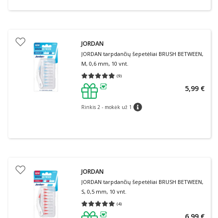
JORDAN
JORDAN tarpdančių šepetėliai BRUSH BETWEEN,
M, 0,6 mm, 10 vnt.
(
9
)
Vidutinis įvertinimas 4.78
Įvertinimų skaičius 9
5,99 €
patarimas
Rinkis 2 - mokėk už 1
patarimas
JORDAN
JORDAN tarpdančių šepetėliai BRUSH BETWEEN,
S, 0,5 mm, 10 vnt.
(
4
)
Vidutinis įvertinimas 5.00
Įvertinimų skaičius 4
6,99 €