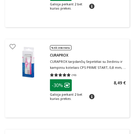
Galioja perkant 2 bet
patarimas
kurias prekes.
% tik internetu
CURAPROX
CURAPROX tarpdančių šepetėliai su žiediniu ir
kampiniu koteliais CPS PRIME START, 0,8 mm, 5
vnt.
(
10
)
Vidutinis įvertinimas 5.00
Įvertinimų skaičius 10
patarimas
8,49 €
-30%
Lojalumo klubo narių nuolaida
:
Galioja perkant 2 bet
patarimas
kurias prekes.