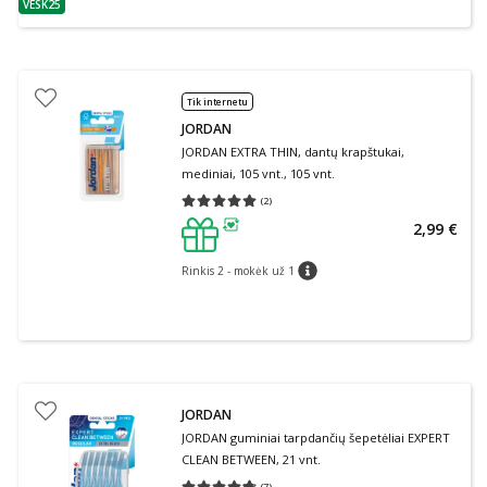
VESK25
patarimas
Tik internetu
JORDAN
JORDAN EXTRA THIN, dantų krapštukai,
mediniai, 105 vnt., 105 vnt.
(
2
)
Vidutinis įvertinimas 5.00
Įvertinimų skaičius 2
2,99 €
patarimas
Rinkis 2 - mokėk už 1
patarimas
JORDAN
JORDAN guminiai tarpdančių šepetėliai EXPERT
CLEAN BETWEEN, 21 vnt.
(
7
)