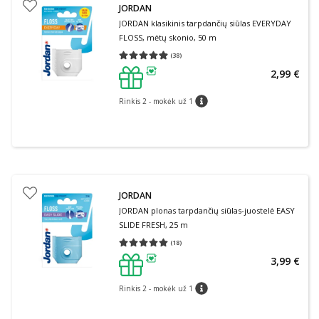
JORDAN
JORDAN klasikinis tarpdančių siūlas EVERYDAY
FLOSS, mėtų skonio, 50 m
(
38
)
Vidutinis įvertinimas 4.89
Įvertinimų skaičius 38
2,99 €
patarimas
Rinkis 2 - mokėk už 1
patarimas
JORDAN
JORDAN plonas tarpdančių siūlas-juostelė EASY
SLIDE FRESH, 25 m
(
18
)
Vidutinis įvertinimas 5.00
Įvertinimų skaičius 18
3,99 €
patarimas
Rinkis 2 - mokėk už 1
patarimas