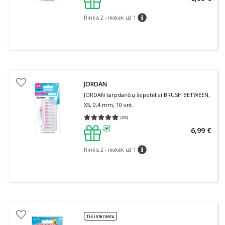
patarimas
Rinkis 2 - mokėk už 1
patarimas
JORDAN
JORDAN tarpdančių šepetėliai BRUSH BETWEEN,
XS, 0,4 mm, 10 vnt.
(
25
)
Vidutinis įvertinimas 4.88
Įvertinimų skaičius 25
6,99 €
patarimas
Rinkis 2 - mokėk už 1
patarimas
Tik internetu