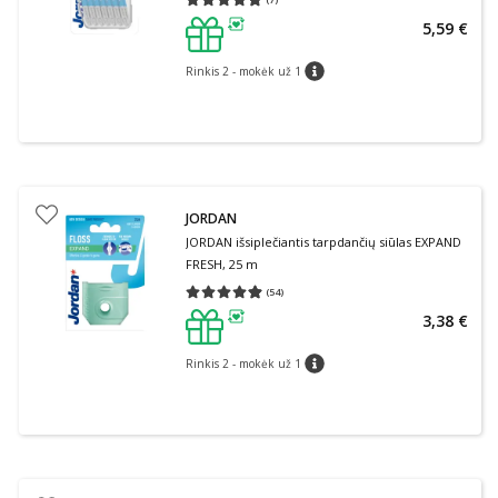
Vidutinis įvertinimas 4.71
Įvertinimų skaičius 7
5,59 €
patarimas
Rinkis 2 - mokėk už 1
patarimas
JORDAN
JORDAN išsiplečiantis tarpdančių siūlas EXPAND
FRESH, 25 m
(
54
)
Vidutinis įvertinimas 4.91
Įvertinimų skaičius 54
3,38 €
patarimas
Rinkis 2 - mokėk už 1
patarimas