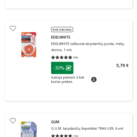
% tik internetu
EDELWHITE
EDELWHITE vaškuota tarpdančių juosta, mėtų
skonio, 1 vnt.
(
35
)
Vidutinis įvertinimas 4.94
Įvertinimų skaičius 35
patarimas
5,79 €
-30%
Lojalumo klubo narių nuolaida
:
Galioja perkant 2 bet
patarimas
kurias prekes.
GUM
G.U.M. tarpdančių šepetėliai TRAV-LER, 6 vnt.
(
13
)