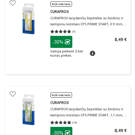
% tik internetu
CURAPROX
CURAPROX tarpdančių šepetėliai su žiediniu ir
kampiniu koteliais CPS PRIME START, 0.9 mm, 5
vnt.
(
7
)
Vidutinis įvertinimas 4.71
Įvertinimų skaičius 7
patarimas
8,49 €
-30%
Lojalumo klubo narių nuolaida
:
Galioja perkant 2 bet
patarimas
kurias prekes.
% tik internetu
CURAPROX
CURAPROX tarpdančių šepetėliai su žiediniu ir
kampiniu koteliais CPS PRIME START, 1,1 mm, 5
vnt.
(
13
)
Vidutinis įvertinimas 4.92
Įvertinimų skaičius 13
patarimas
8,49 €
-30%