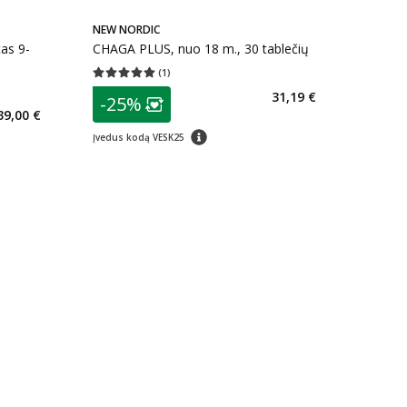
NEW NORDIC
as 9-
CHAGA PLUS, nuo 18 m., 30 tablečių
(
1
)
Vidutinis įvertinimas 5.00
Įvertinimų skaičius 1
patarimas
31,19 €
kaičius 0
-25%
Lojalumo klubo narių nuolaida
:
39,00 €
patarimas
Įvedus kodą VESK25