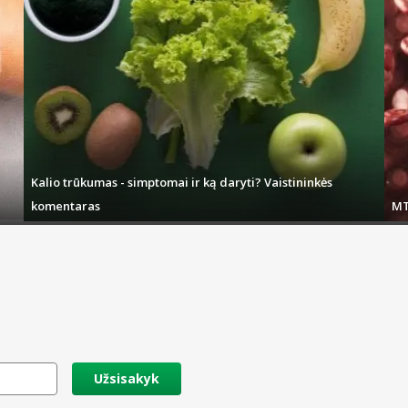
a organiškas, be sunkiųjų metalų ir kitų teršalų. Patariama vengti produktų, pa
Kalio trūkumas - simptomai ir ką daryti? Vaistininkės
komentaras
MT
Užsisakyk