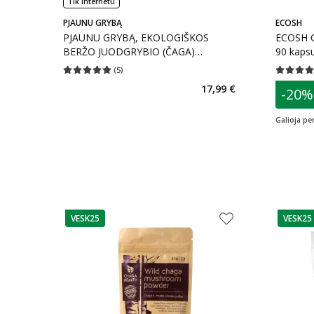
Tik internetu
PJAUNU GRYBĄ
ECOSH
PJAUNU GRYBĄ, EKOLOGIŠKOS
ECOSH 
BERŽO JUODGRYBIO (ČAGA)
90 kapsu
KAPSULĖS, SI-EKO-001, 90 kapsulių
(
5
)
Vidutinis įvertinimas 5.00
Įvertinimų skaičius 5
Vidutinis 
patarim
17,99 €
-20%
L
Galioja per
VESK25
VESK25
patarimas
patarim