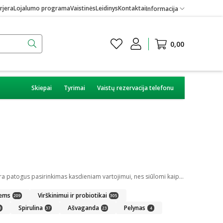
rjera
Lojalumo programa
Vaistinės
Leidinys
Kontaktai
Informacija
0,00
Skiepai
Tyrimai
Vaistų rezervacija telefonu
Čaga (Chaga) – beržo grybas (Inonotus obliquus), nuo seno vertinamas kaip vienas stipriausių gamtos antioksidantų. Šiuolaikiniai čaga papildai yra patogus pasirinkimas kasdieniam vartojimui, nes siūlomi kaip standartizuotas ekstraktas su tiksliai apskaičiuotu veikliųjų medžiagų kiekiu. Čaga grybas gali būti kapsulių, miltelių arba arbatos pavidalu, todėl galima lengvai pasirinkti tinkamiausią formą pagal individualius poreikius.
iems
Virškinimui ir probiotikai
209
305
Spirulina
Ašvaganda
Pelynas
0
37
23
4