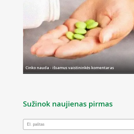
patikimumą suteikia sertifikatai, patvirtinantys, kad produktas yr
aktyvių junginių kiekiu nei natūraliai ant beržų augantis grybas.
Cinko nauda - išsamus vaistininkės komentaras
Sužinok naujienas pirmas