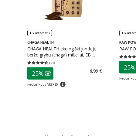
Tik internetu
Tik inter
CHAGA HEALTH
RAW POW
CHAGA HEALTH ekologiški juodųjų
RAW PO
beržo grybų (chaga) milteliai, EE-
Vidutinis 
ÖKO-02, 30 g
(
21
)
patarim
Vidutinis įvertinimas 4.52
Įvertinimų skaičius 21
-25%
L
patarimas
6,99 €
-25%
Lojalumo klubo narių nuolaida
:
Įvedus ko
patarimas
Įvedus kodą VESK25