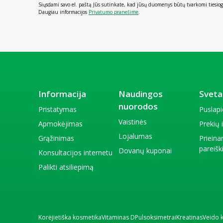
Siųsdami savo el. paštą Jūs sutinkate, kad jūsų duomenys būtų tvarkomi tiesiog
Daugiau informacijos
Privatumo pranešime
.
Informacija
Naudingos
Sveta
nuorodos
Pristatymas
Puslap
Vaistinės
Apmokėjimas
Prekių
Lojalumas
Grąžinimas
Priein
pareiš
Dovanų kuponai
Konsultacijos internetu
Palikti atsiliepimą
Korėjietiška kosmetika
Vitaminas D
Pulsoksimetrai
Kreatinas
Veido 