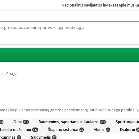
Nacionalinis savijautos indeksas
Apie mus
Ka
Chaga
Odai
Raumenims, sąnariams ir kaulams
Sportuojant
74
110
119
terolio mažinimui
Šlapimo sistemai
Akims
Diabetui
147
25
31
2
rkuminas
Saldymedis
23
17