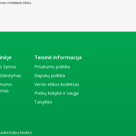
inės rinkodaros tikslu.
inėje
Teisinė informacija
io žymos
Privatumo politika
 išdėstymas
Slapukų politika
amumo
Verslo etikos kodeksas
kimas
Prekių kokybė ir sauga
Taisyklės
kaukės
Lūpų kaukės