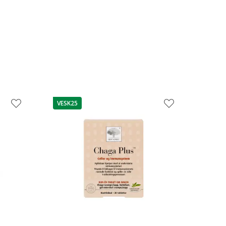
VESK25
patarimas