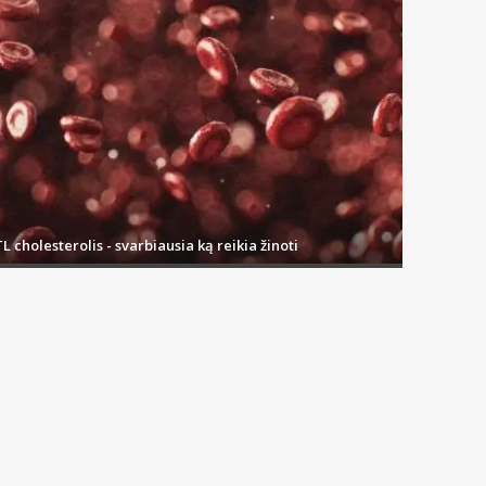
gamintų iš micelijos, nes jie pasižymi gerokai mažesniu biologiškai
L cholesterolis - svarbiausia ką reikia žinoti