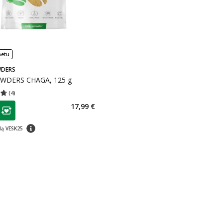
netu
DERS
WDERS CHAGA, 125 g
(
4
)
įvertinimas 4.75
Įvertinimų skaičius 4
as
17,99 €
ojalumo klubo narių nuolaida
:
patarimas
dą VESK25