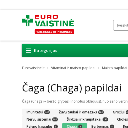
Kategorijos
Eurovaistine.lt
Vitaminai ir maisto papildai
Maisto papildai
Čaga (Chaga) papildai
Imunitetui
Žuvų taukai ir omega-3
Grožiui
445
104
4
Nervų sistemai
Širdžiai ir kraujotakai
Choles
296
147
Pelyno kapsulės
Chaga
Berberinas
Ku
3
6
11