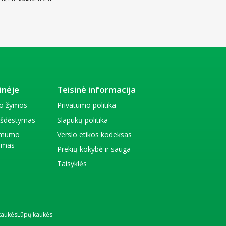
inėje
Teisinė informacija
io žymos
Privatumo politika
 išdėstymas
Slapukų politika
amumo
Verslo etikos kodeksas
kimas
Prekių kokybė ir sauga
Taisyklės
kaukės
Lūpų kaukės