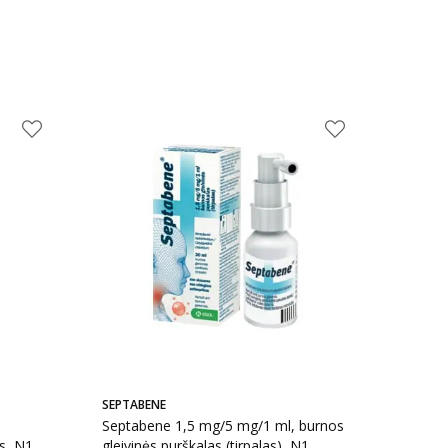
SEPTABENE
s
Septabene 1,5 mg/5 mg/1 ml, burnos
as, N1
gleivinės purškalas (tirpalas), N1