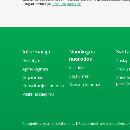
Daugiau informacijos
Privatumo pranešime
.
Informacija
Naudingos
Sveta
nuorodos
Pristatymas
Puslap
Vaistinės
Apmokėjimas
Prekių
Lojalumas
Grąžinimas
Priein
pareiš
Dovanų kuponai
Konsultacijos internetu
Palikti atsiliepimą
Korėjietiška kosmetika
Vitaminas D
Pulsoksimetrai
Kreatinas
Veido 