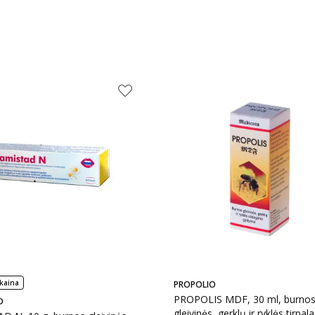
kaina
PROPOLIO
PROPOLIS MDF, 30 ml, burno
D
gleivinės, gerklų ir ryklės tirpal