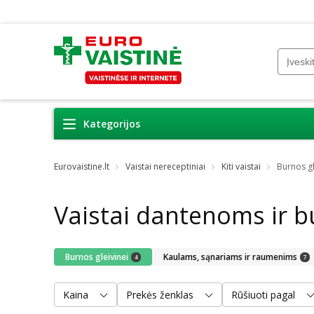
Kategorijos
Eurovaistine.lt
Vaistai nereceptiniai
Kiti vaistai
Burnos gl
Vaistai dantenoms ir b
Burnos gleivinei
Kaulams, sąnariams ir raumenims
4
7
Kaina
Prekės ženklas
Rūšiuoti pagal