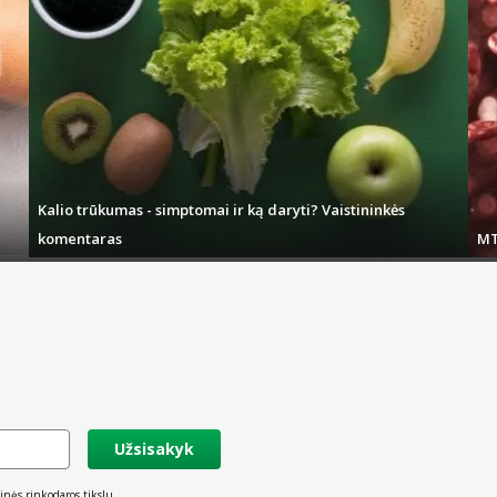
Kalio trūkumas - simptomai ir ką daryti? Vaistininkės
komentaras
MT
Užsisakyk
inės rinkodaros tikslu.