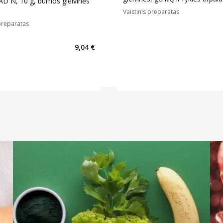
 N, 10 g, burnos gleivinės
1
Vaistinis preparatas
 preparatas
9,04 €