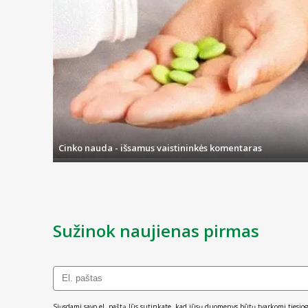
Cinko nauda - išsamus vaistininkės komentaras
Sužinok naujienas pirmas
Siųsdami savo el. paštą Jūs sutinkate, kad jūsų duomenys būtų tvarkomi tiesiog