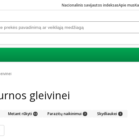
Nacionalinis savijautos indeksas
Apie mus
Ka
eivinei
urnos gleivinei
Metant rūkyti
Parazitų naikinimui
Skydliaukei
13
7
1