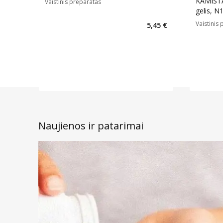
KAMISTAD
Vaistinis preparatas
gelis, N
Vaistinis
5,45 €
Naujienos ir patarimai