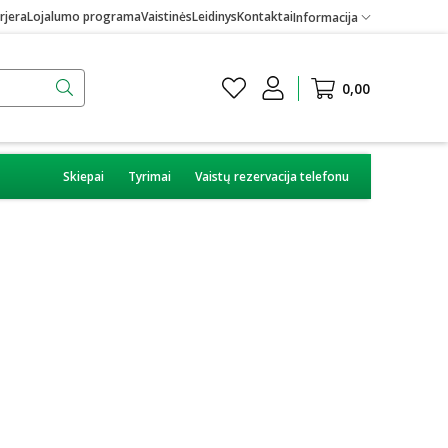
rjera
Lojalumo programa
Vaistinės
Leidinys
Kontaktai
Informacija
0,00
Skiepai
Tyrimai
Vaistų rezervacija telefonu