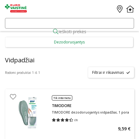
Ieškoti prekės
Dezodoruojantys
Vidpadžiai
Filtrai ir rikiavimas
Rodomi produktai 1 iš 1
Tik internetu
TIMODORE
TIMODORE dezodoruojantys vidpadžiai, 1 pora
(
3
)
Vidutinis įvertinimas 4.33
Įvertinimų skaičius 3
9,59 €