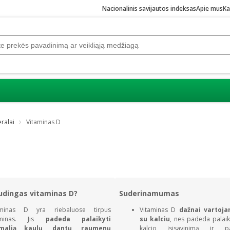
Nacionalinis savijautos indeksas
Apie mus
Ka
eralai
Vitaminas D
udingas vitaminas D?
Suderinamumas
aminas D yra riebaluose tirpus
Vitaminas D
dažnai vartoja
aminas. Jis
padeda palaikyti
su kalciu
, nes padeda palaik
malią kaulų, dantų, raumenų
kalcio įsisavinimą ir pa