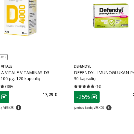
netu
VITALE
DEFENDYL
A VITALE VITAMINAS D3
DEFENDYL-IMUNOGLUKAN P4
100 µg, 120 kapsulių
30 kapsulių
(
159
)
(
16
)
įvertinimas 4.97
Įvertinimų skaičius 159
Vidutinis įvertinimas 5.00
Įvertinimų s
as
patarimas
17,29 €
-25%
ojalumo klubo narių nuolaida
:
Lojalumo klubo n
patarimas
patarimas
dą VESK25
Įvedus kodą VESK25