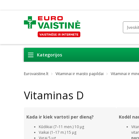
Kategorijos
Eurovaistine.lt
Vitaminai ir maisto papildai
Vitaminai ir min
Vitaminas D
Kada ir kiek vartoti per dieną?
Kodėl na
Kūdikiai (7–11 mėn.) 10 µg
Vit
Vaikai (1–17 m.) 15 µg
vit
Vyrai 5 µg
nor