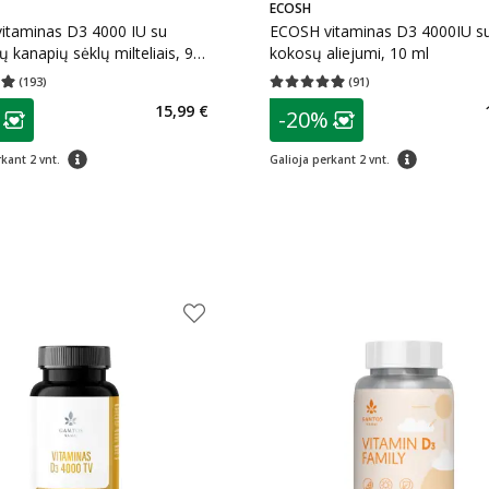
ECOSH
itaminas D3 4000 IU su
ECOSH vitaminas D3 4000IU s
ų kanapių sėklų milteliais, 90
kokosų aliejumi, 10 ml
(
193
)
(
91
)
įvertinimas 4.97
Įvertinimų skaičius 193
Vidutinis įvertinimas 4.91
Įvertinimų s
as
patarimas
15,99 €
-20%
ojalumo klubo narių nuolaida
:
Lojalumo klubo n
patarimas
patarimas
kant 2 vnt.
Galioja perkant 2 vnt.