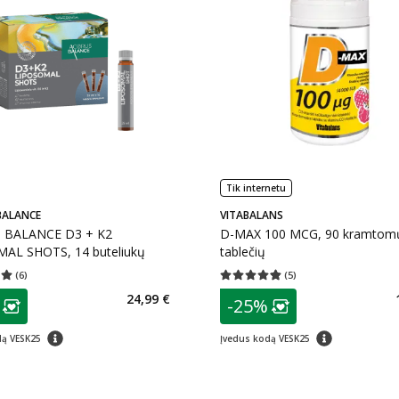
Tik internetu
BALANCE
VITABALANS
 BALANCE D3 + K2
D-MAX 100 MCG, 90 kramtom
AL SHOTS, 14 buteliukų
tablečių
(
6
)
(
5
)
įvertinimas 5.00
Įvertinimų skaičius 6
Vidutinis įvertinimas 4.80
Įvertinimų s
as
patarimas
24,99 €
-25%
ojalumo klubo narių nuolaida
:
Lojalumo klubo n
patarimas
patarimas
dą VESK25
Įvedus kodą VESK25