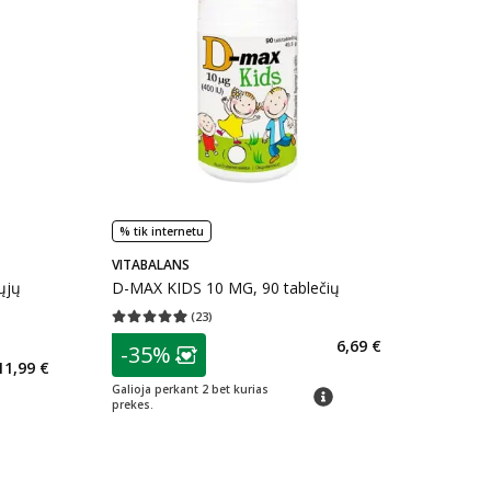
% tik internetu
VITABALANS
ųjų
D-MAX KIDS 10 MG, 90 tablečių
(
23
)
Vidutinis įvertinimas 4.96
Įvertinimų skaičius 23
patarimas
6,69 €
kaičius 5
-35%
Lojalumo klubo narių nuolaida
:
11,99 €
arių nuolaida
:
Galioja perkant 2 bet kurias
patarimas
prekes.