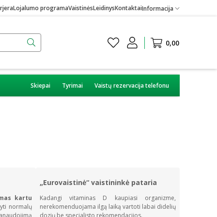
rjera
Lojalumo programa
Vaistinės
Leidinys
Kontaktai
Informacija
0,00
Skiepai
Tyrimai
Vaistų rezervacija telefonu
„Eurovaistinė“ vaistininkė pataria
mas kartu
Kadangi vitaminas D kaupiasi organizme,
yti normalų
nerekomenduojama ilgą laiką vartoti labai didelių
naudojimą
dozių be specialisto rekomendacijos.