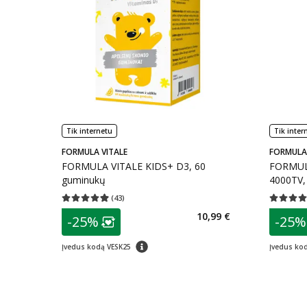
Tik internetu
Tik inter
FORMULA VITALE
FORMULA 
FORMULA VITALE KIDS+ D3, 60
FORMUL
guminukų
4000TV, 
(
43
)
Vidutinis įvertinimas 4.93
Įvertinimų skaičius 43
Vidutinis 
patarimas
patarim
10,99 €
-25%
-25%
Lojalumo klubo narių nuolaida
:
L
patarimas
Įvedus kodą VESK25
Įvedus ko