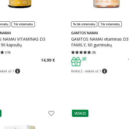
ernetu
Tik internetu
% tik internetu
Tik internetu
NAMAI
GAMTOS NAMAI
 NAMAI VITAMINAS D3
GAMTOS NAMAI vitaminas D3
 90 kapsulių
FAMILY, 60 guminukų
(
19
)
(
8
)
įvertinimas 5.00
Įvertinimų skaičius 19
Vidutinis įvertinimas 5.00
Įvertinimų s
14,99 €
as
patarimas
mokėk už 1
Rinkis 2 - mokėk už 1
patarimas
patarimas
VESK25
as
patarimas