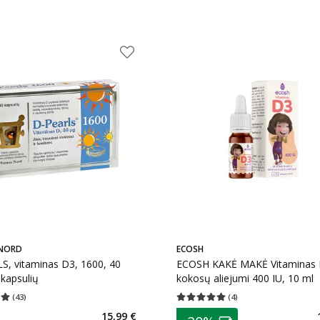
NORD
ECOSH
S, vitaminas D3, 1600, 40
ECOSH KAKĖ MAKĖ Vitaminas 
kapsulių
kokosų aliejumi 400 IU, 10 ml
(
43
)
(
4
)
įvertinimas 5.00
Įvertinimų skaičius 43
Vidutinis įvertinimas 5.00
Įvertinimų s
patarimas
15,99 €