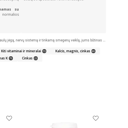
inamas su
a normalios
Vitaminas D ne tik skatina normalų viso kūno funkcionavimą, bet ir stiprina imunitetą nuo daugelio ligų. Jei norite palaikyti savo sveikatą, raumenų ir kaulų jėgą, nervų sistemą ir tinkamą smegenų veiklą, jums būtinas vitaminas D. Jei mylite save ir savo sveikatą, įsigykite vitamino D internetinėje vaistinėje jau dabar!
Kiti vitaminai ir mineralai
Kalcis, magnis, cinkas
73
60
nas K
Cinkas
75
22