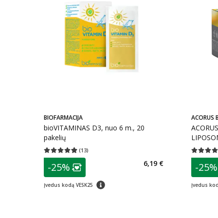
BIOFARMACIJA
ACORUS 
bioVITAMINAS D3, nuo 6 m., 20
ACORUS
pakelių
LIPOSOM
(
13
)
Vidutinis įvertinimas 4.85
Įvertinimų skaičius 13
Vidutinis 
patarimas
patarim
6,19 €
-25%
-25%
Lojalumo klubo narių nuolaida
:
L
patarimas
Įvedus kodą VESK25
Įvedus ko