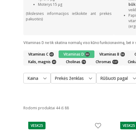
Moterys 15 µg
bū
veikl
(tikslesnės informacijos ieškokite ant prekės
Pap
pakuotės)
vita
(erg
Vitaminas C
Vitaminas D
Vitaminas B
43
88
56
Kalis, magnis
Cholinas
Chromas
Cink
49
79
137
Kaina
Prekės ženklas
Rūšiuoti pagal
Rodomi produktai 44 iš 88
VESK25
VESK25
patarimas
patarim