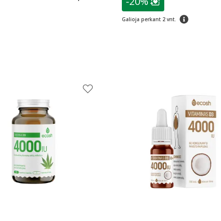
-20%
Lojalumo klubo n
patarimas
Galioja perkant 2 vnt.