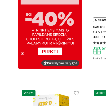
% tik int
GAMTOS 
GAMTOS
4000 IU,
Vidutinis 
patarim
Rinkis 2 - 
Pasiūlymo sąlygos
VESK25
VESK25
patarimas
patarim