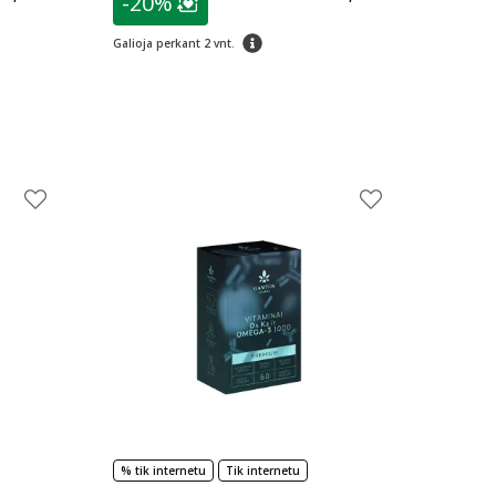
-20%
arių nuolaida
:
Lojalumo klubo narių nuolaida
:
patarimas
Galioja perkant 2 vnt.
% tik internetu
Tik internetu