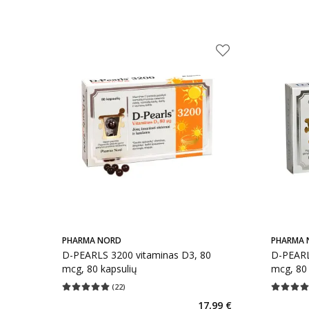
PHARMA NORD
PHARMA 
D-PEARLS 3200 vitaminas D3, 80
D-PEARL
mcg, 80 kapsulių
mcg, 80 
(
22
)
Vidutinis įvertinimas 5.00
Įvertinimų skaičius 22
Vidutinis 
17,99 €