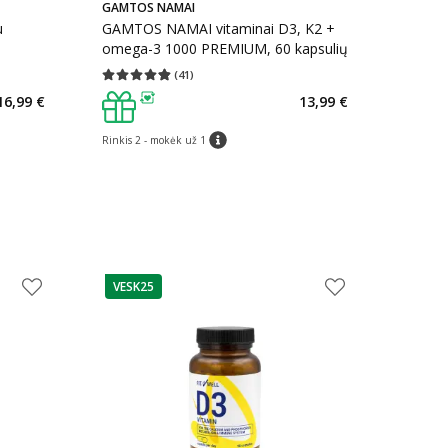
GAMTOS NAMAI
u
GAMTOS NAMAI vitaminai D3, K2 +
omega-3 1000 PREMIUM, 60 kapsulių
(
41
)
kaičius 91
Vidutinis įvertinimas 4.85
Įvertinimų skaičius 41
16,99 €
13,99 €
arių nuolaida
:
patarimas
Rinkis 2 - mokėk už 1
patarimas
VESK25
patarimas