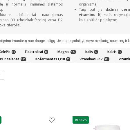
klę
ir normalią imuninės sistemos
organizme.
ą.
Taip pat jis
dažnai der
ilduose dažniausiai naudojamas
vitaminu K
, kuris dalyvauj
minas D3 (cholekalciferolis) arba D2
kaulų būklės palaikyme.
okalciferolis).
Geležis
Elektrolitai
Magnis
Kalis
Kalcis
50
46
129
13
17
as ir selenas
Kofermentas Q10
Vitaminas B12
Vitami
263
83
311
VESK25
as
patarimas