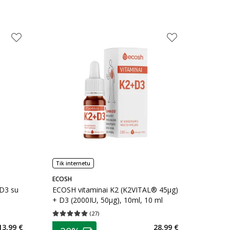
Tik internetu
ECOSH
D3 su
ECOSH vitaminai K2 (K2VITAL® 45μg)
+ D3 (2000IU, 50μg), 10ml, 10 ml
(
27
)
kaičius 4
Vidutinis įvertinimas 5.00
Įvertinimų skaičius 27
patarimas
13,99 €
28,99 €