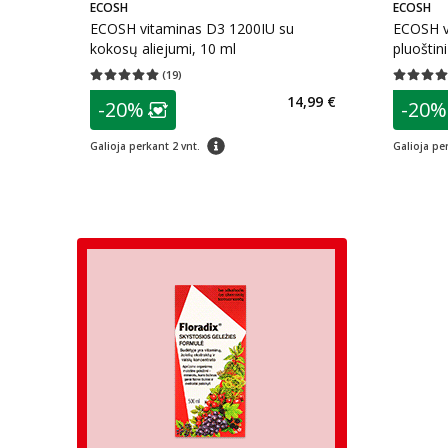
ECOSH
ECOSH
ECOSH vitaminas D3 1200IU su
ECOSH v
kokosų aliejumi, 10 ml
pluoštini
kapsulių
(
19
)
Vidutinis įvertinimas 5.00
Įvertinimų skaičius 19
Vidutinis 
patarimas
patarim
14,99 €
-20%
-20%
Lojalumo klubo narių nuolaida
:
L
patarimas
Galioja perkant 2 vnt.
Galioja per