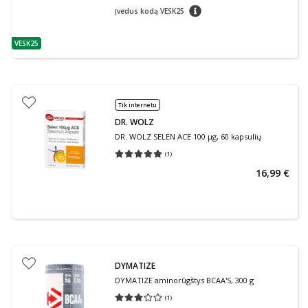
patarimas
Įvedus kodą VESK25
VESK25
patarimas
Tik internetu
DR. WOLZ
DR. WOLZ SELEN ACE 100 µg, 60 kapsulių
(
1
)
Vidutinis įvertinimas 5.00
Įvertinimų skaičius 1
16,99 €
DYMATIZE
DYMATIZE aminorūgštys BCAA'S, 300 g
(
1
)
Vidutinis įvertinimas 3.00
Įvertinimų skaičius 1