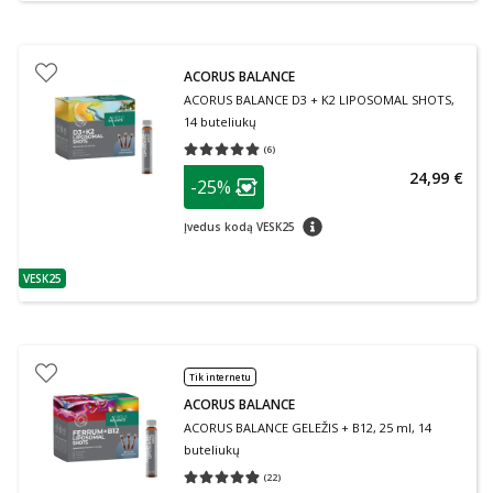
ACORUS BALANCE
ACORUS BALANCE D3 + K2 LIPOSOMAL SHOTS,
14 buteliukų
(
6
)
Vidutinis įvertinimas 5.00
Įvertinimų skaičius 6
patarimas
24,99 €
-25%
Lojalumo klubo narių nuolaida
:
patarimas
Įvedus kodą VESK25
VESK25
patarimas
Tik internetu
ACORUS BALANCE
ACORUS BALANCE GELEŽIS + B12, 25 ml, 14
buteliukų
(
22
)
Vidutinis įvertinimas 4.86
Įvertinimų skaičius 22