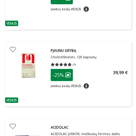
Lojalumo klubo narių nuolaida
:
patarimas
Įvedus kodą VESK25
VESK25
patarimas
PJAUNU GRYBĄ
CholestShield+, 120 kapsulių
(
7
)
Vidutinis įvertinimas 4.71
Įvertinimų skaičius 7
patarimas
39,99 €
-25%
Lojalumo klubo narių nuolaida
:
patarimas
Įvedus kodą VESK25
VESK25
patarimas
ACIDOLAC
ACIDOLAC JUNIOR, meškiukų formos, balto