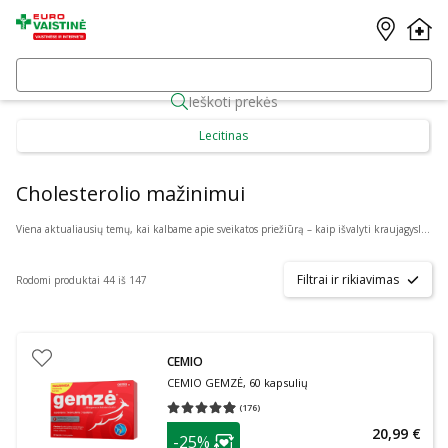
Ieškoti prekės
Lecitinas
Cholesterolio mažinimui
Viena aktualiausių temų, kai kalbame apie sveikatos priežiūrą – kaip išvalyti kraujagysles nuo cholesterolio ir sumažinti jo kiekį. Tam Eurovaistine.lt siūlo puikią galimybę internetu pirkti kokybiškus ACONITUM, ATEROLIP, BIOFARMACIJA, MOLLERS, ŠVF ir kitų gamintojų maisto papildus, padedančius reguliuoti cholesterolio kiekį. Turime tik suaugusiems, suaugusiems ir paaugliams, suaugusiems ir vaikams bei net nėščiosioms ar žindančioms moterims specialiai pritaikytus produktus.
Filtrai ir rikiavimas
Rodomi produktai 44 iš 147
CEMIO
CEMIO GEMZĖ, 60 kapsulių
(
176
)
Vidutinis įvertinimas 4.97
Įvertinimų skaičius 176
patarimas
20,99 €
-25%