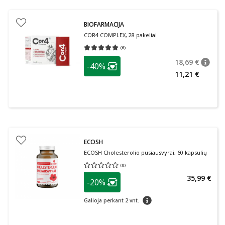
BIOFARMACIJA
COR4 COMPLEX, 28 pakeliai
(
6
)
Vidutinis įvertinimas 5.00
Įvertinimų skaičius 6
patarimas
18,69 €
-40%
patari
Įprasta
Lojalumo klubo narių nuolaida
:
11,21 €
ECOSH
ECOSH Cholesterolio pusiausvyrai, 60 kapsulių
(
0
)
Vidutinis įvertinimas 0.00
Įvertinimų skaičius 0
patarimas
35,99 €
-20%
Lojalumo klubo narių nuolaida
:
patarimas
Galioja perkant 2 vnt.