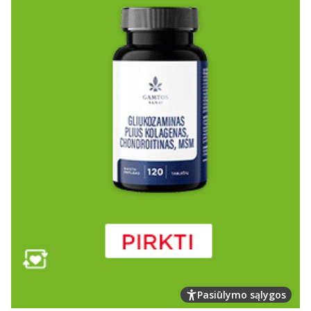
Pasiūlymo sąlygos