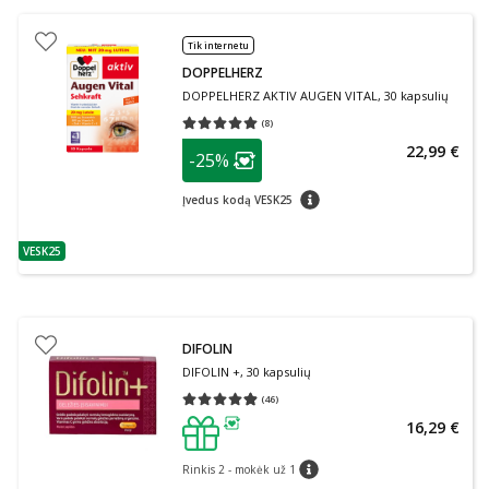
Tik internetu
DOPPELHERZ
DOPPELHERZ AKTIV AUGEN VITAL, 30 kapsulių
(
8
)
Vidutinis įvertinimas 5.00
Įvertinimų skaičius 8
patarimas
22,99 €
-25%
Lojalumo klubo narių nuolaida
:
patarimas
Įvedus kodą VESK25
VESK25
patarimas
DIFOLIN
DIFOLIN +, 30 kapsulių
(
46
)
Vidutinis įvertinimas 4.87
Įvertinimų skaičius 46
16,29 €
patarimas
Rinkis 2 - mokėk už 1
patarimas