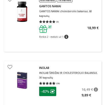
% tik internetu
Tik internetu
GAMTOS NAMAI
GAMTOS NAMAI cholesterolio balansui, 60
kapsulių
(
3
)
Vidutinis įvertinimas 5.00
Įvertinimų skaičius 3
18,99 €
patarimas
Rinkis 2 - mokėk už 1
patarimas
INOLAB
INOLAB ŠIRDŽIAI IR CHOLESTEROLIO BALANSUI,
30 kapsulių
(
28
)
Vidutinis įvertinimas 4.96
Įvertinimų skaičius 28
patarimas
16,49 €
-40%
patari
Įprasta
Lojalumo klubo narių nuolaida
:
9,89 €