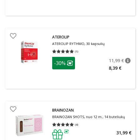
ATEROLIP
ATEROLIP RYTHMO, 30 kapsulių
(
1
)
Vidutinis įvertinimas 5.00
Įvertinimų skaičius 1
patarimas
11,99 €
-30%
patari
Įprasta
Lojalumo klubo narių nuolaida
:
8,39 €
BRAINOZAN
BRAINOZAN SHOTS, nuo 12 m., 14 buteliukų
(
4
)
Vidutinis įvertinimas 5.00
Įvertinimų skaičius 4
31,99 €
patarimas