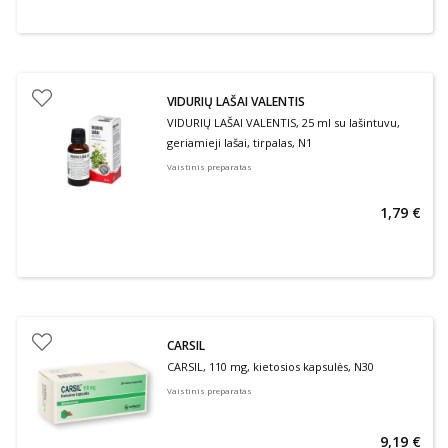
VIDURIŲ LAŠAI VALENTIS
VIDURIŲ LAŠAI VALENTIS, 25 ml su lašintuvu,
geriamieji lašai, tirpalas, N1
Vaistinis preparatas
1,79 €
CARSIL
CARSIL, 110 mg, kietosios kapsulės, N30
Vaistinis preparatas
9,19 €