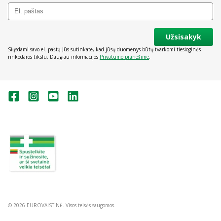
Užsisakyk
Siųsdami savo el. paštą Jūs sutinkate, kad jūsų duomenys būtų tvarkomi tiesioginės
rinkodaros tikslu. Daugiau informacijos
Privatumo pranešime
.
Valstybinė vaistų kontrolės tarnyba
prie Lietuvos Respublikos sveikatos
apsaugos ministerijos:
Studentų g. 45A, Vilnius
+370 5 263 9264
vvkt@vvkt.lt
https://www.vvkt.lt
© 2026 EUROVAISTINĖ. Visos teisės saugomos.