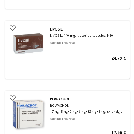
LIVOSIL
LIVOSIL, 140 mg, kietosios kapsulės, N60
Vaistinis preparatas
24,79 €
ROWACHOL
ROWACHOL,
17mg+5mg+2mg+6mg+32mg+5mg, skrandyje
neirios minkštos kapsulės, N100
Vaistinis preparatas
17,56 €