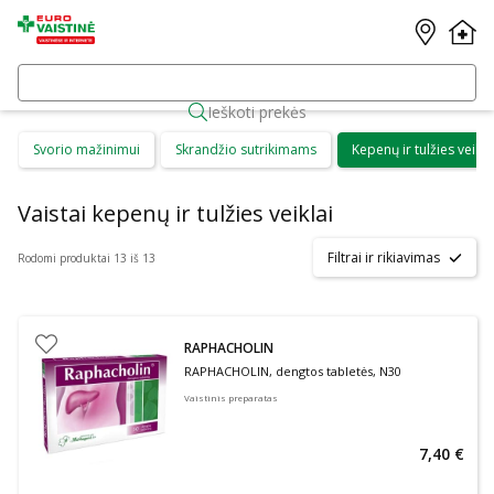
Ieškoti prekės
Svorio mažinimui
Skrandžio sutrikimams
Kepenų ir tulžies veikla
Vaistai kepenų ir tulžies veiklai
Filtrai ir rikiavimas
Rodomi produktai 13 iš 13
RAPHACHOLIN
RAPHACHOLIN, dengtos tabletės, N30
Vaistinis preparatas
7,40 €