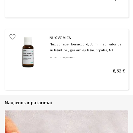
NUX VOMICA
Nux vomica-Homaccord, 30 ml ir aplikatorius
su lašintuvu, geriamieji lašai, tirpalas, N1
Vaistinis preparatas
8,62 €
Naujienos ir patarimai