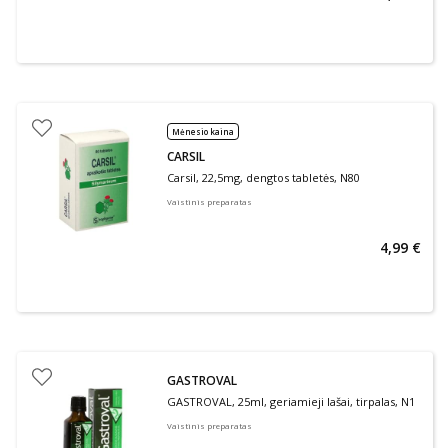
Mėnesio kaina
CARSIL
Carsil, 22,5mg, dengtos tabletės, N80
Vaistinis preparatas
4,99 €
GASTROVAL
GASTROVAL, 25ml, geriamieji lašai, tirpalas, N1
Vaistinis preparatas