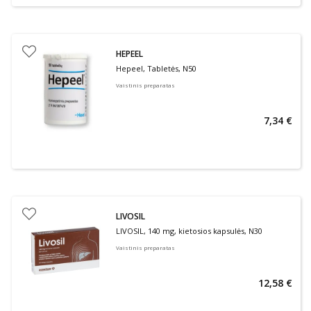
HEPEEL
Hepeel, Tabletės, N50
Vaistinis preparatas
7,34 €
LIVOSIL
LIVOSIL, 140 mg, kietosios kapsulės, N30
Vaistinis preparatas
12,58 €