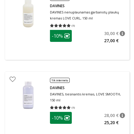
DAVINES
DAVINES nenuplaunamas garbanotų plaukų
kremas LOVE CURL, 150 ml
(
1
)
Vidutinis įvertinimas 5.00
Įvertinimų skaičius 1
patarimas
30,00 €
-10%
patari
Įprasta
Lojalumo klubo narių nuolaida
:
27,00 €
Tik internetu
DAVINES
DAVINES, tiesinantis kremas, LOVE SMOOTH,
150 ml
(
1
)
Vidutinis įvertinimas 5.00
Įvertinimų skaičius 1
patarimas
28,00 €
-10%
patari
Įprasta
Lojalumo klubo narių nuolaida
:
25,20 €