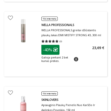
Tik internetu
WELLA PROFESSIONALS
WELLA PROFESSIONALS greitai džiūstantis
plaukų lakas EIMI MISTIFY STRONG #3, 300 ml
(
2
)
Vidutinis įvertinimas 5.00
Įvertinimų skaičius 2
patarimas
23,69 €
-40%
Lojalumo klubo narių nuolaida
:
Galioja perkant 2 bet
patarimas
kurias prekes.
Tik internetu
SKINLOVERS
Apsauginis Plaukų Pienelis Nuo Karščio Ir
Aplinkos Poveikio, 150 ml