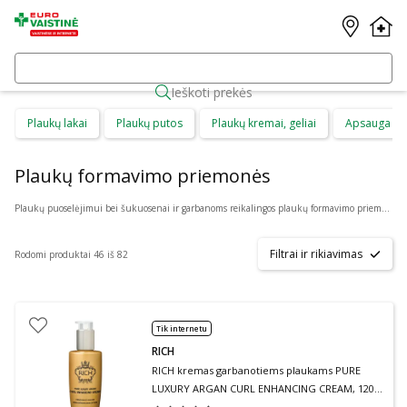
Ieškoti prekės
Plaukų lakai
Plaukų putos
Plaukų kremai, geliai
Apsauga nu
Plaukų formavimo priemonės
Plaukų puoselėjimui bei šukuosenai ir garbanoms reikalingos plaukų formavimo priemonės. Mūsų internetinėje vaistinėje, sau patogiu metu, išvengdami eilių internetu galite pirkti: gelius, kremus, lakus, purškiklius, putas ir kitas priemones garbanoms formuoti. Rinkitės tarp gausaus
Filtrai ir rikiavimas
Rodomi produktai 46 iš 82
Tik internetu
RICH
RICH kremas garbanotiems plaukams PURE
LUXURY ARGAN CURL ENHANCING CREAM, 120
ml