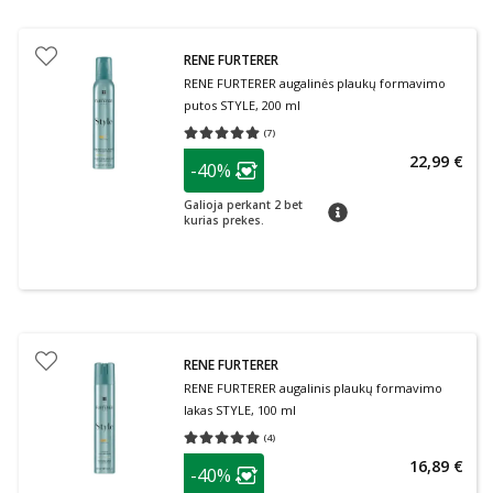
RENE FURTERER
RENE FURTERER augalinės plaukų formavimo
putos STYLE, 200 ml
(
7
)
Vidutinis įvertinimas 5.00
Įvertinimų skaičius 7
patarimas
22,99 €
-40%
Lojalumo klubo narių nuolaida
:
Galioja perkant 2 bet
patarimas
kurias prekes.
RENE FURTERER
RENE FURTERER augalinis plaukų formavimo
lakas STYLE, 100 ml
(
4
)
Vidutinis įvertinimas 5.00
Įvertinimų skaičius 4
patarimas
16,89 €
-40%
Lojalumo klubo narių nuolaida
: