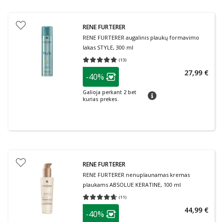
RENE FURTERER
RENE FURTERER augalinis plaukų formavimo
lakas STYLE, 300 ml
(
13
)
Vidutinis įvertinimas 5.00
Įvertinimų skaičius 13
patarimas
27,99 €
-40%
Lojalumo klubo narių nuolaida
:
Galioja perkant 2 bet
patarimas
kurias prekes.
RENE FURTERER
RENE FURTERER nenuplaunamas kremas
plaukams ABSOLUE KERATINE, 100 ml
(
11
)
Vidutinis įvertinimas 4.64
Įvertinimų skaičius 11
patarimas
44,99 €
-40%
Lojalumo klubo narių nuolaida
: