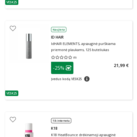
VESK25
patarimas
Naujiena
ID HAIR
IdHAIR ELEMENTS, apsauginė purškiama
priemonė plaukams, 125 buteliukas
(
0
)
Vidutinis įvertinimas 0.00
Įvertinimų skaičius 0
patarimas
21,99 €
-25%
Lojalumo klubo narių nuolaida
:
patarimas
Įvedus kodą VESK25
VESK25
patarimas
Tik internetu
K18
K18 HeatBounce drėkinamoji apsauginė