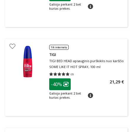
Galioja perkant 2 bet
patarimas
kurias prekes.
Tik internetu
TIGI
TIGI BED HEAD apsauginis purškiklis nuo karščio
SOME LIKE IT HOT SPRAY, 100 ml
(
2
)
Vidutinis įvertinimas 5.00
Įvertinimų skaičius 2
patarimas
21,29 €
-40%
Lojalumo klubo narių nuolaida
:
Galioja perkant 2 bet
patarimas
kurias prekes.