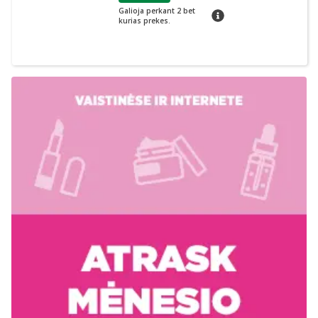
Galioja perkant 2 bet
patarimas
kurias prekes.