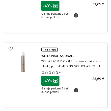
patarimas
31,89 €
-40%
Lojalumo klubo narių nuolaida
:
Galioja perkant 2 bet
patarimas
kurias prekes.
Tik internetu
WELLA PROFESSIONALS
WELLA PROFESSIONALS purumo suteikiančios
plaukų putos EIMI EXTRA VOLUME #3, 300 ml
(
0
)
Vidutinis įvertinimas 0.00
Įvertinimų skaičius 0
patarimas
23,69 €
-40%
Lojalumo klubo narių nuolaida
:
Galioja perkant 2 bet
patarimas
kurias prekes.