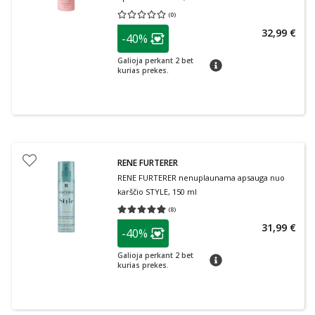
(
0
)
Vidutinis įvertinimas 0.00
Įvertinimų skaičius 0
patarimas
32,99 €
-40%
Lojalumo klubo narių nuolaida
:
Galioja perkant 2 bet
patarimas
kurias prekes.
RENE FURTERER
RENE FURTERER nenuplaunama apsauga nuo
karščio STYLE, 150 ml
(
8
)
Vidutinis įvertinimas 4.88
Įvertinimų skaičius 8
patarimas
31,99 €
-40%
Lojalumo klubo narių nuolaida
:
Galioja perkant 2 bet
patarimas
kurias prekes.