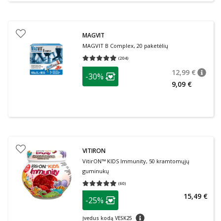
MAGVIT
MAGVIT B Complex, 20 paketėlių
(
204
)
Vidutinis įvertinimas 4.97
Įvertinimų skaičius 204
patarimas
12,99 €
-30%
patari
Įprasta
Lojalumo klubo narių nuolaida
:
9,09 €
VITIRON
VitirON™ KIDS Immunity, 50 kramtomųjų
guminukų
(
60
)
Vidutinis įvertinimas 4.98
Įvertinimų skaičius 60
patarimas
15,49 €
-25%
Lojalumo klubo narių nuolaida
:
patarimas
Įvedus kodą VESK25