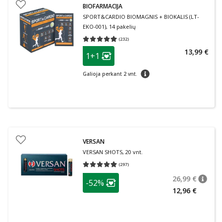
BIOFARMACIJA
SPORT&CARDIO BIOMAGNIS + BIOKALIS (LT-
EKO-001), 14 pakelių
(
232
)
Vidutinis įvertinimas 4.93
Įvertinimų skaičius 232
patarimas
13,99 €
1+1
Lojalumo klubo narių nuolaida
:
patarimas
Galioja perkant 2 vnt.
VERSAN
VERSAN SHOTS, 20 vnt.
(
297
)
Vidutinis įvertinimas 4.93
Įvertinimų skaičius 297
patarimas
26,99 €
-52%
patari
Įprasta
Lojalumo klubo narių nuolaida
:
12,96 €