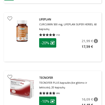
patarimas
LIFEPLAN
CURCUMIN 500 mg, LIFEPLAN SUPER HERBS, 60
kapsulių
(
12
)
Vidutinis įvertinimas 4.83
Įvertinimų skaičius 12
patarimas
21,99 €
-20%
patari
Įprasta
Lojalumo klubo narių nuolaida
:
17,59 €
TECNOFER
TECNOFER PLUS kapsulės (be glitimo ir
laktozės), 20 kapsulių
(
89
)
Vidutinis įvertinimas 4.81
Įvertinimų skaičius 89
patarimas
16,09 €
-10%
patari
Įprasta
Lojalumo klubo narių nuolaida
:
14,48 €