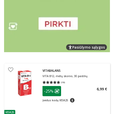
Pasiūlymo sąlygos
VITABALANS
VITA B12, mėtų skonio, 30 pastilių
(
19
)
Vidutinis įvertinimas 5.00
Įvertinimų skaičius 19
patarimas
6,99 €
-25%
Lojalumo klubo narių nuolaida
:
patarimas
Įvedus kodą VESK25
VESK25