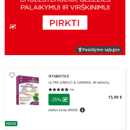
Pasiūlymo sąlygos
VITABIOTICS
ULTRA GINKGO & GINSENG, 60 tablečių
(
76
)
Vidutinis įvertinimas 4.88
Įvertinimų skaičius 76
patarimas
15,99 €
-25%
Lojalumo klubo narių nuolaida
:
patarimas
Įvedus kodą VESK25
VESK25
patarimas