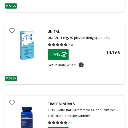
VESK25
patarimas
UNITAL
UNITAL, 1 mg, 50 plėvele dengtų tablečių
(
13
)
Vidutinis įvertinimas 4.85
Įvertinimų skaičius 13
patarimas
14,19 €
-25%
Lojalumo klubo narių nuolaida
:
patarimas
Įvedus kodą VESK25
VESK25
patarimas
TRACE MINERALS
TRACE MINERALS Kramtomas zinc su vitaminu
c, 60 kramtomosios tabletės
(
1
)
Vidutinis įvertinimas 5.00
Įvertinimų skaičius 1