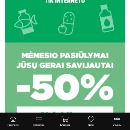
Pagrindinis
Kategorijos
Krepšelis
Norai
Daugiau