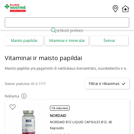
Ieškoti prekės
Maisto papildai
Vitaminai ir mineralai
Šeimai
Vitaminai ir maisto papildai
Maisto papildai yra pagaminti iš natūralaus koncentrato, susidedančio ir augalinės, jūrinės ir gyvūninės kilmės medžiagų. Atminkite, kad maisto papildai nėra vaistai ir jie nėra visavertės bei subalansuotos mitybos pakaitalas. Papildai yra vartojami kaip mitybos papildymas bei kompensuoja vitaminų ir kitų naudingų mikroelementų trūkumą žmogaus organizme.
Filtrai ir rikiavimas
Rodomi produktai 43 iš 1717
Reklama
patarimas
Tik internetu
NORDAID
NORDAID B12 LIQUID CAPSULES B12, 60
Kapsulės