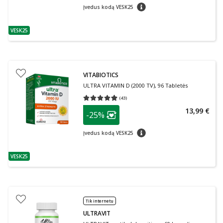
patarimas
Įvedus kodą VESK25
VESK25
patarimas
VITABIOTICS
ULTRA VITAMIN D (2000 TV), 96 Tabletės
(
43
)
Vidutinis įvertinimas 4.88
Įvertinimų skaičius 43
patarimas
13,99 €
-25%
Lojalumo klubo narių nuolaida
:
patarimas
Įvedus kodą VESK25
VESK25
patarimas
Tik internetu
ULTRAVIT