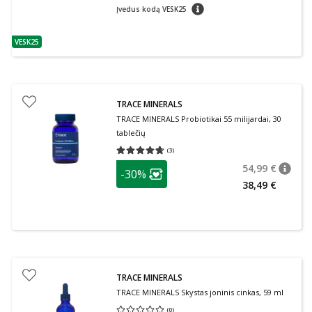
patarimas
Įvedus kodą VESK25
VESK25
patarimas
TRACE MINERALS
TRACE MINERALS Probiotikai 55 milijardai, 30
tablečių
(
3
)
Vidutinis įvertinimas 4.67
Įvertinimų skaičius 3
patarimas
54,99 €
-30%
patari
Įprasta
Lojalumo klubo narių nuolaida
:
38,49 €
TRACE MINERALS
TRACE MINERALS Skystas joninis cinkas, 59 ml
(
0
)