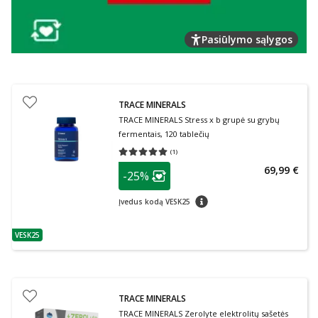
Pasiūlymo sąlygos
TRACE MINERALS
TRACE MINERALS Stress x b grupė su grybų
fermentais, 120 tablečių
(
1
)
Vidutinis įvertinimas 5.00
Įvertinimų skaičius 1
patarimas
69,99 €
-25%
Lojalumo klubo narių nuolaida
:
patarimas
Įvedus kodą VESK25
VESK25
patarimas
TRACE MINERALS
TRACE MINERALS Zerolyte elektrolitų sašetės