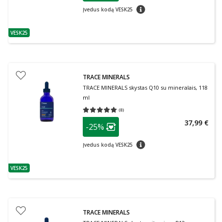
patarimas
Įvedus kodą VESK25
VESK25
patarimas
TRACE MINERALS
TRACE MINERALS skystas Q10 su mineralais, 118
ml
(
8
)
Vidutinis įvertinimas 5.00
Įvertinimų skaičius 8
patarimas
37,99 €
-25%
Lojalumo klubo narių nuolaida
:
patarimas
Įvedus kodą VESK25
VESK25
patarimas
TRACE MINERALS