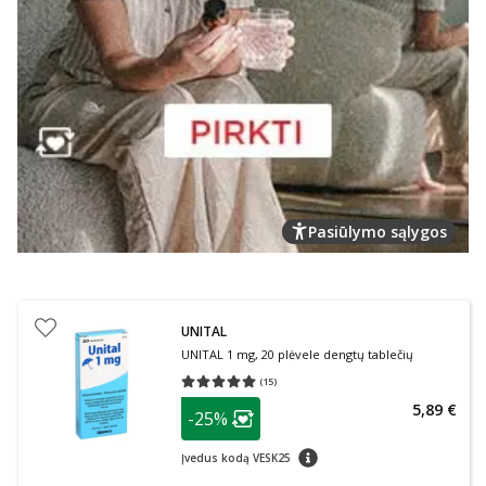
Pasiūlymo sąlygos
UNITAL
UNITAL 1 mg, 20 plėvele dengtų tablečių
(
15
)
Vidutinis įvertinimas 5.00
Įvertinimų skaičius 15
patarimas
5,89 €
-25%
Lojalumo klubo narių nuolaida
:
patarimas
Įvedus kodą VESK25