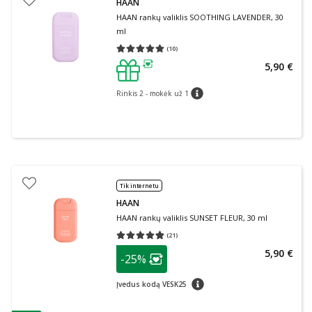
HAAN
HAAN rankų valiklis SOOTHING LAVENDER, 30
ml
(
10
)
Vidutinis įvertinimas 5.00
Įvertinimų skaičius 10
5,90 €
patarimas
Rinkis 2 - mokėk už 1
patarimas
Tik internetu
HAAN
HAAN rankų valiklis SUNSET FLEUR, 30 ml
(
21
)
Vidutinis įvertinimas 4.81
Įvertinimų skaičius 21
patarimas
5,90 €
-25%
Lojalumo klubo narių nuolaida
:
patarimas
Įvedus kodą VESK25