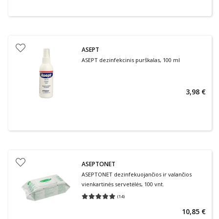
ASEPT
ASEPT dezinfekcinis purškalas, 100 ml
3,98 €
ASEPTONET
ASEPTONET dezinfekuojančios ir valančios
vienkartinės servetėlės, 100 vnt.
(
14
)
Vidutinis įvertinimas 5.00
Įvertinimų skaičius 14
10,85 €