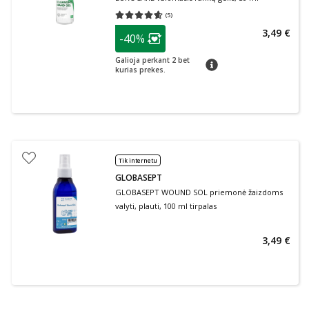
(
5
)
Vidutinis įvertinimas 4.60
Įvertinimų skaičius 5
patarimas
3,49 €
-40%
Lojalumo klubo narių nuolaida
:
Galioja perkant 2 bet
patarimas
kurias prekes.
Tik internetu
GLOBASEPT
GLOBASEPT WOUND SOL priemonė žaizdoms
valyti, plauti, 100 ml tirpalas
3,49 €