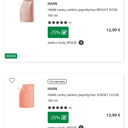
HAAN
HAAN rankų valiklio papildymas BRIGHT ROSE,
100 ml
(
1
)
Vidutinis įvertinimas 5.00
Įvertinimų skaičius 1
patarimas
13,99 €
-25%
Lojalumo klubo narių nuolaida
:
patarimas
Įvedus kodą VESK25
VESK25
patarimas
Tik internetu
HAAN
HAAN rankų valiklio papildymas SUNSET FLEUR,
100 ml
(
4
)
Vidutinis įvertinimas 5.00
Įvertinimų skaičius 4
patarimas
13,99 €
-25%
Lojalumo klubo narių nuolaida
:
patarimas
Įvedus kodą VESK25