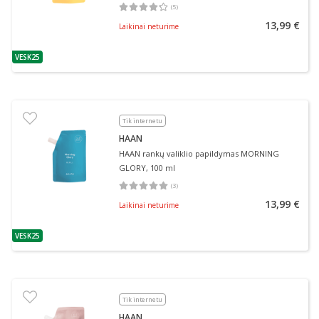
(
5
)
Vidutinis įvertinimas 4.20
Įvertinimų skaičius 5
13,99 €
Laikinai neturime
VESK25
patarimas
Tik internetu
HAAN
HAAN rankų valiklio papildymas MORNING
GLORY, 100 ml
(
3
)
Vidutinis įvertinimas 5.00
Įvertinimų skaičius 3
13,99 €
Laikinai neturime
VESK25
patarimas
Tik internetu
HAAN