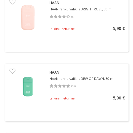
HAAN
HAAN rankų valiklis BRIGHT ROSE, 30 ml
(
3
)
Vidutinis įvertinimas 4.33
Įvertinimų skaičius 3
5,90 €
Laikinai neturime
HAAN
HAAN rankų valiklis DEW OF DAWN, 30 ml
(
16
)
Vidutinis įvertinimas 4.81
Įvertinimų skaičius 16
5,90 €
Laikinai neturime