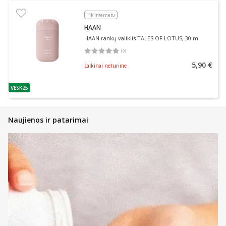
Tik internetu
HAAN
HAAN rankų valiklis TALES OF LOTUS, 30 ml
(
9
)
Vidutinis įvertinimas 5.00
Įvertinimų skaičius 9
5,90 €
Laikinai neturime
VESK25
patarimas
Naujienos ir patarimai