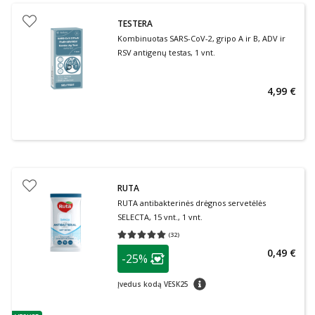
TESTERA
Kombinuotas SARS-CoV-2, gripo A ir B, ADV ir
RSV antigenų testas, 1 vnt.
4,99 €
RUTA
RUTA antibakterinės drėgnos servetėlės
SELECTA, 15 vnt., 1 vnt.
(
32
)
Vidutinis įvertinimas 5.00
Įvertinimų skaičius 32
patarimas
0,49 €
-25%
Lojalumo klubo narių nuolaida
:
patarimas
Įvedus kodą VESK25