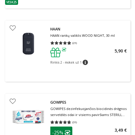
VESK25
patarimas
HAAN
HAAN rankų valiklis WOOD NIGHT, 30 ml
(
21
)
Vidutinis įvertinimas 4.86
Įvertinimų skaičius 21
5,90 €
patarimas
Rinkis 2 - mokėk už 1
patarimas
GOWIPES
GOWIPES dezinfekuojančios biocidinės drėgnos
servetėlės odai ir visiems paviršiams STERILL
BIO, 1 vnt., 50 vnt.
(
31
)
Vidutinis įvertinimas 4.65
Įvertinimų skaičius 31
patarimas
3,49 €
-25%