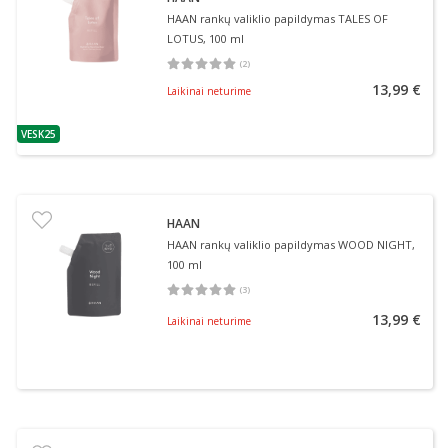
HAAN rankų valiklio papildymas TALES OF
LOTUS, 100 ml
(
2
)
Vidutinis įvertinimas 5.00
Įvertinimų skaičius 2
13,99 €
Laikinai neturime
VESK25
patarimas
HAAN
HAAN rankų valiklio papildymas WOOD NIGHT,
100 ml
(
3
)
Vidutinis įvertinimas 5.00
Įvertinimų skaičius 3
13,99 €
Laikinai neturime