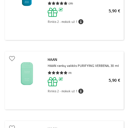
(
20
)
Vidutinis įvertinimas 5.00
Įvertinimų skaičius 20
5,90 €
patarimas
Rinkis 2 - mokėk už 1
patarimas
HAAN
HAAN rankų valiklis PURIFYING VERBENA, 30 ml
(
9
)
Vidutinis įvertinimas 5.00
Įvertinimų skaičius 9
5,90 €
patarimas
Rinkis 2 - mokėk už 1
patarimas