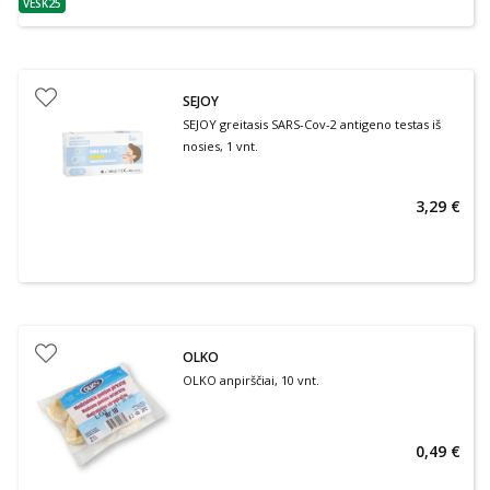
VESK25
patarimas
SEJOY
SEJOY greitasis SARS-Cov-2 antigeno testas iš
nosies, 1 vnt.
3,29 €
OLKO
OLKO anpirščiai, 10 vnt.
0,49 €