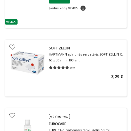
Lojalumo klubo narių nuolaida
:
patarimas
Įvedus kodą VESK25
VESK25
patarimas
SOFT ZELLIN
HARTMANN spiritinės servetėlės SOFT ZELLIN C,
60 x 30 mm, 100 vnt.
(
58
)
Vidutinis įvertinimas 4.91
Įvertinimų skaičius 58
3,29 €
% tik internetu
EUROCARE
EUROCARE valomasis rankų gelis, 50 ml