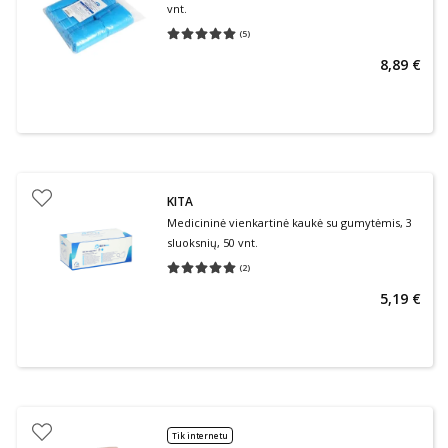
vnt.
(
5
)
Vidutinis įvertinimas 5.00
Įvertinimų skaičius 5
8,89 €
KITA
Medicininė vienkartinė kaukė su gumytėmis, 3
sluoksnių, 50 vnt.
(
2
)
Vidutinis įvertinimas 5.00
Įvertinimų skaičius 2
5,19 €
Tik internetu