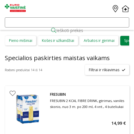
Ieškoti prekės
Pieno mišiniai
Košės ir užkandžiai
Arbatos ir gėrimai
Speci
Specialios paskirties maistas vaikams
Filtrai ir rikiavimas
Rodomi produktai 14 iš 14
FRESUBIN
FRESUBIN 2 KCAL FIBRE DRINK, gėrimas, vanilės
skonio, nuo 3 m. po 200 ml, 4 vnt., 4 buteliukai
14,99 €