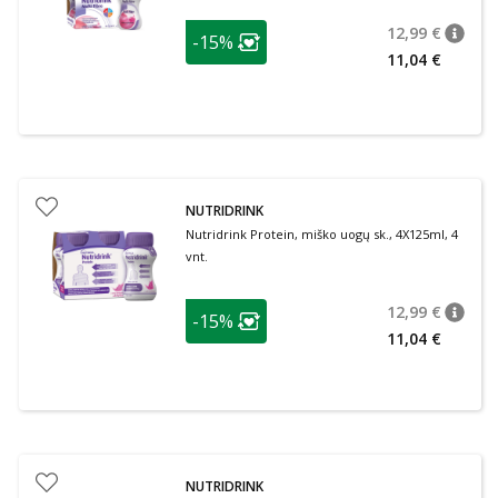
patarimas
12,99 €
-15%
patari
Įprasta
Lojalumo klubo narių nuolaida
:
11,04 €
NUTRIDRINK
Nutridrink Protein, miško uogų sk., 4X125ml, 4
vnt.
patarimas
12,99 €
-15%
patari
Įprasta
Lojalumo klubo narių nuolaida
:
11,04 €
NUTRIDRINK