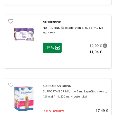
NUTRIDRINK
NUTRIDRINK, šokolado skonio, nuo 3 m., 125
ml, 4 vnt.
patarimas
12,99 €
-15%
patari
Įprasta
Lojalumo klubo narių nuolaida
:
11,04 €
SUPPORTAN DRINK
SUPPORTAN DRINK, nuo 3 m., kapučino skonio,
1,5 kcal / ml, 200 ml, 4 buteliukai
17,49 €
Laikinai neturime