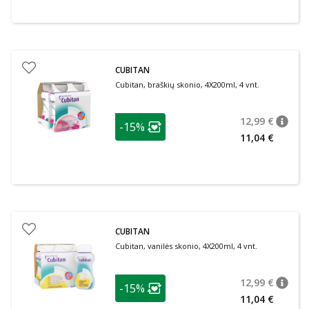
CUBITAN
Cubitan, braškių skonio, 4X200ml, 4 vnt.
patarimas
12,99 €
-15%
patari
Įprasta
Lojalumo klubo narių nuolaida
:
11,04 €
CUBITAN
Cubitan, vanilės skonio, 4X200ml, 4 vnt.
patarimas
12,99 €
-15%
patari
Įprasta
Lojalumo klubo narių nuolaida
:
11,04 €