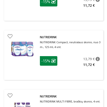
-15%
patari
Įprasta
Lojalumo klubo narių nuolaida
:
11,72 €
NUTRIDRINK
NUTRIDRINK Compact, neutralaus skonio, nuo 3
m., 125 ml, 4 vnt.
patarimas
13,79 €
-15%
patari
Įprasta
Lojalumo klubo narių nuolaida
:
11,72 €
NUTRIDRINK
NUTRIDRINK MULTI FIBRE, braškių skonio, 4 vnt.