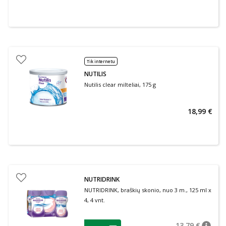
Tik internetu
NUTILIS
Nutilis clear milteliai, 175 g
18,99 €
NUTRIDRINK
NUTRIDRINK, braškių skonio, nuo 3 m., 125 ml x
4, 4 vnt.
patarimas
13,79 €