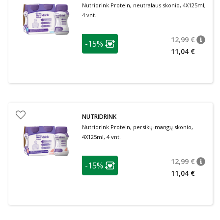
Nutridrink Protein, neutralaus skonio, 4X125ml,
4 vnt.
patarimas
12,99 €
-15%
patari
Įprasta
Lojalumo klubo narių nuolaida
:
11,04 €
NUTRIDRINK
Nutridrink Protein, persikų-mangų skonio,
4X125ml, 4 vnt.
patarimas
12,99 €
-15%
patari
Įprasta
Lojalumo klubo narių nuolaida
:
11,04 €