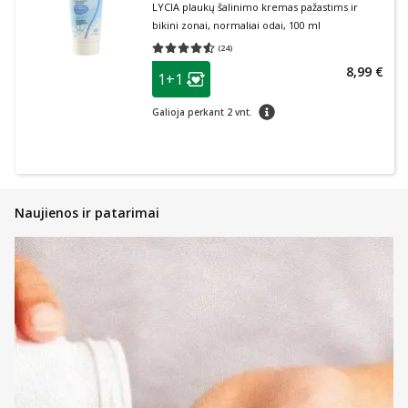
LYCIA plaukų šalinimo kremas pažastims ir
bikini zonai, normaliai odai, 100 ml
(
24
)
Vidutinis įvertinimas 4.50
Įvertinimų skaičius 24
patarimas
8,99 €
1+1
Lojalumo klubo narių nuolaida
:
patarimas
Galioja perkant 2 vnt.
Naujienos ir patarimai