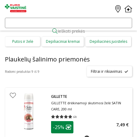
Ieškoti prekės
Putos ir žėlė
Depiliaciniai kremai
Depiliacinės juostelės
Plaukelių šalinimo priemonės
Filtrai ir rikiavimas
Rodomi produktai 9 iš 9
GILLETTE
GILLETTE drėkinamoji skutimosi želė SATIN
CARE, 200 ml
(
2
)
Vidutinis įvertinimas 5.00
Įvertinimų skaičius 2
patarimas
7,49 €
-25%
Lojalumo klubo narių nuolaida
:
patarimas