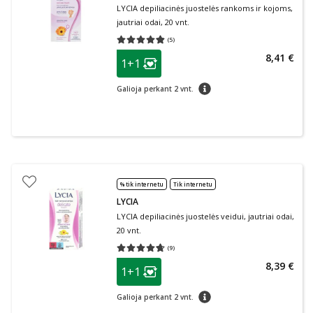
LYCIA depiliacinės juostelės rankoms ir kojoms,
jautriai odai, 20 vnt.
(
5
)
Vidutinis įvertinimas 4.80
Įvertinimų skaičius 5
patarimas
8,41 €
1+1
Lojalumo klubo narių nuolaida
:
patarimas
Galioja perkant 2 vnt.
% tik internetu
Tik internetu
LYCIA
LYCIA depiliacinės juostelės veidui, jautriai odai,
20 vnt.
(
9
)
Vidutinis įvertinimas 4.67
Įvertinimų skaičius 9
patarimas
8,39 €
1+1
Lojalumo klubo narių nuolaida
:
patarimas
Galioja perkant 2 vnt.