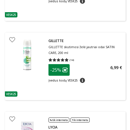
Įvedus kodą VESK25
VESK25
patarimas
GILLETTE
GILLETTE skutimosi želė jautriai odai SATIN
CARE, 200 ml
(
14
)
Vidutinis įvertinimas 4.86
Įvertinimų skaičius 14
patarimas
6,99 €
-25%
Lojalumo klubo narių nuolaida
:
patarimas
Įvedus kodą VESK25
VESK25
patarimas
% tik internetu
Tik internetu
LYCIA