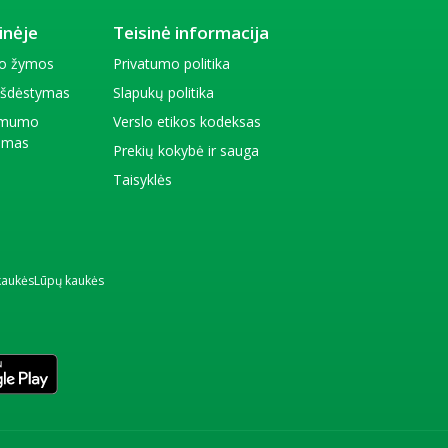
inėje
Teisinė informacija
io žymos
Privatumo politika
 išdėstymas
Slapukų politika
amumo
Verslo etikos kodeksas
kimas
Prekių kokybė ir sauga
Taisyklės
kaukės
Lūpų kaukės