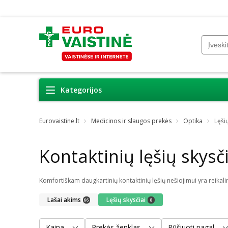
Kategorijos
Eurovaistine.lt
Medicinos ir slaugos prekės
Optika
Lęšių
Kontaktinių lęšių skysč
Lašai akims
Lęšių skysčiai
66
8
Kaina
Prekės ženklas
Rūšiuoti pagal