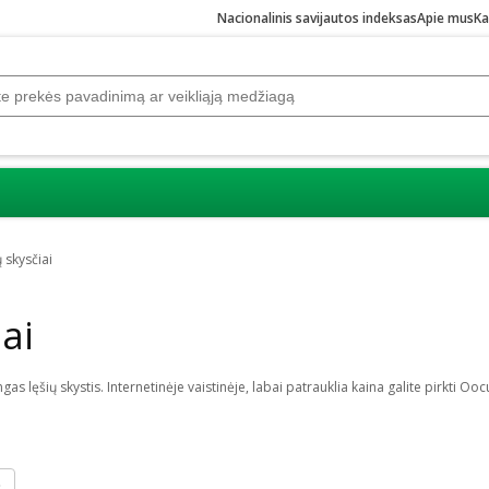
Nacionalinis savijautos indeksas
Apie mus
Ka
 skysčiai
iai