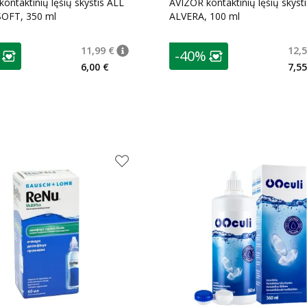
ontaktinių lęšių skystis ALL
AVIZOR kontaktinių lęšių skysti
OFT, 350 ml
ALVERA, 100 ml
as
patarimas
11,99 €
12,5
-40%
€
patarimas
Įprasta kaina
:
11,99 €
ojalumo klubo narių nuolaida
:
Lojalumo klubo n
6,00 €
7,55