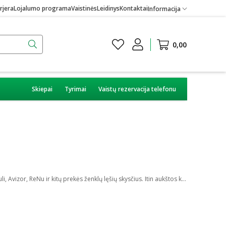
rjera
Lojalumo programa
Vaistinės
Leidinys
Kontaktai
Informacija
0,00
Skiepai
Tyrimai
Vaistų rezervacija telefonu
Komfortiškam daugkartinių kontaktinių lęšių nešiojimui yra reikalingas lęšių skystis. Internetinėje vaistinėje, labai patrauklia kaina galite pirkti Ooculi, Avizor, ReNu ir kitų prekės ženklų lęšių skysčius. Itin aukštos kokybės priemonės leis tinkamai saugoti daugiadienius lęšius bei gali padėti jaustis dar geriau su jais.