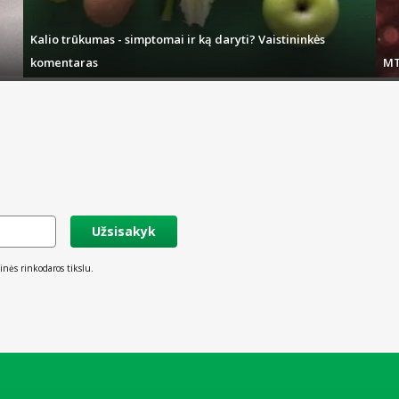
Kalio trūkumas - simptomai ir ką daryti? Vaistininkės
komentaras
MT
Užsisakyk
inės rinkodaros tikslu.