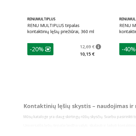
RENUMULTIPLUS
RENUMUL
RENU MULTIPLUS tirpalas
RENU MULTI
kontaktinių lęšių priežiūrai, 360 ml
kontaktin
patarimas
patarim
12,69 €
-20%
-40%
patarimas
Įprasta kaina
:
12,69
Lojalumo klubo narių nuolaida
:
L
10,15 €
Kontaktinių lęšių skystis – naudojimas ir
Mūsų kataloge yra daug skirtingų rūšių skysčių. Svarbu pasirinkti to
Universalūs lęšių tirpalai leidžia valyti, skalauti ir laikyti kontakti
kartu.