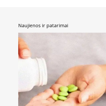
Vandenilio peroksido tirpalai puikiai tinka tuo atveju, jeigu pas
specialiame dėkle. Toks dėklas turi galimybę neutralizuoti ir dezinf
dezinfekuoja, tačiau jis ir labai pavojingas akiai.
Druskos pagrindo tirpalai leidžia pasiekti tą patį rezultatą, ka
laikymui (kartais net iki 30 dienų!).
Naujienos ir patarimai