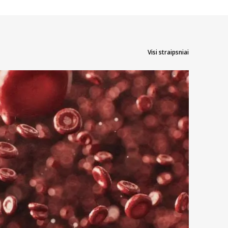
a valymui ir laikymui, tačiau po plovimo jas reikėtų neutralizuoti
u taip pat ir nedirgintų akies. Vandenilio peroksidas puikiai valo ir
ais yra tai, kad šią priemonę galima naudoti ir labai ilgam lęšių
Visi straipsniai