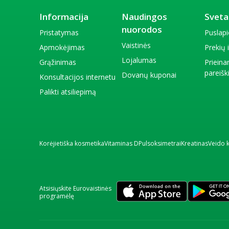
Informacija
Naudingos
Sveta
nuorodos
Pristatymas
Puslap
Vaistinės
Apmokėjimas
Prekių
Lojalumas
Grąžinimas
Priein
pareiš
Dovanų kuponai
Konsultacijos internetu
Palikti atsiliepimą
Korėjietiška kosmetika
Vitaminas D
Pulsoksimetrai
Kreatinas
Veido 
Atsisiųskite Eurovaistinės
programėlę