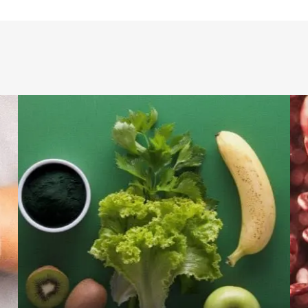
tebėjote, kad esate alergiški kitoms priemonėms. Šio tipo tirpalai puikiai tink
ekuoti lęšius. Tai padaryti būtina, jeigu norite, kad jie būtų gerai išvalyti, tačia
ip ir universaliosios priemonės. Tačiau papildomas privalumas su druskos tirpal