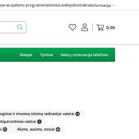
rjera
Lojalumo programa
Vaistinės
Leidinys
Kontaktai
Informacija
0,00
Skiepai
Tyrimai
Vaistų rezervacija telefonu
giniai ir imuninę sitemą veikiantys vaistai
14
tiparazitiniai vaistai
1
i
Akims, ausims, nosiai
33
40