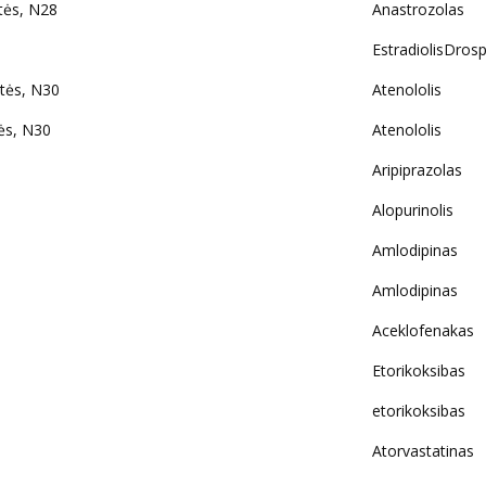
tės, N28
Anastrozolas
EstradiolisDros
tės, N30
Atenololis
ės, N30
Atenololis
Aripiprazolas
Alopurinolis
Amlodipinas
Amlodipinas
Aceklofenakas
Etorikoksibas
etorikoksibas
Atorvastatinas