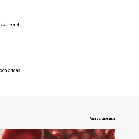
avulanorgtis
ochloridas
Visi straipsniai