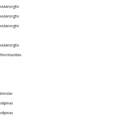
avulanorgtis
avulanorgtis
avulanorgtis
avulanorgtis
hlorotiazidas
nterolas
odipinas
odipinas