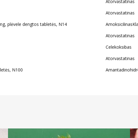
Atorvastatinas
Atorvastatinas
 plėvele dengtos tabletės, N14
AmoksicilinasKl
Atorvastatinas
Celekoksibas
Atorvastatinas
etės, N100
Amantadinohidr