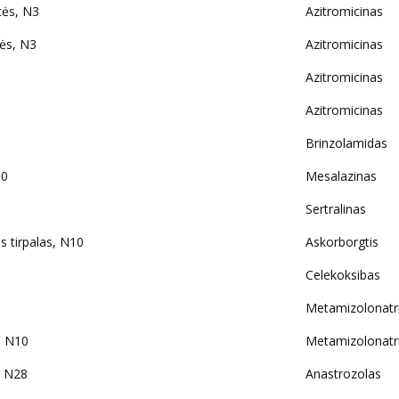
ės, N3
Azitromicinas
ės, N3
Azitromicinas
Azitromicinas
Azitromicinas
Brinzolamidas
50
Mesalazinas
Sertralinas
 tirpalas, N10
Askorborgtis
Celekoksibas
Metamizolonatr
, N10
Metamizolonatr
, N28
Anastrozolas