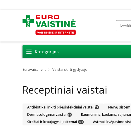
Kategorijos
Eurovaistine.lt
Vaistai skirti gydytojo
Receptiniai vaistai
Antibiotikai ir kiti priešinfekciniai vaistai
Nervų sistem
71
Dermatologiniai vaistai
Raumenims, kaulams, sąnari
30
Širdžiai ir kraujagyslių sitemai
Astmai, kvėpavimo sis
280