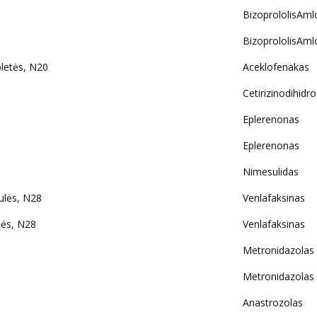
BizoprololisAml
BizoprololisAml
letės, N20
Aceklofenakas
Cetirizinodihidr
Eplerenonas
Eplerenonas
Nimesulidas
ulės, N28
Venlafaksinas
lės, N28
Venlafaksinas
Metronidazolas
Metronidazolas
Anastrozolas