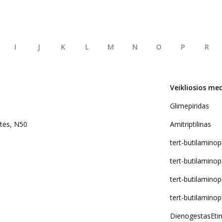
I
J
K
L
M
N
O
P
R
Veikliosios me
Glimepiridas
tės, N50
Amitriptilinas
tert-butilaminop
tert-butilaminop
tert-butilaminop
tert-butilaminop
DienogestasEtini