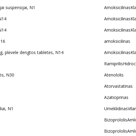
i suspensijai, N1
AmoksicilinasKl
N14
AmoksicilinasKl
N14
AmoksicilinasKl
N16
amoksicilinas
plėvele dengtos tabletės, N14
AmoksicilinasKl
RamiprilisHidroc
ės, N30
Atenololis
Atorvastatinas
Azatioprinas
iai, N1
UmeklidinasVila
BizoprololisAml
BizoprololisAml