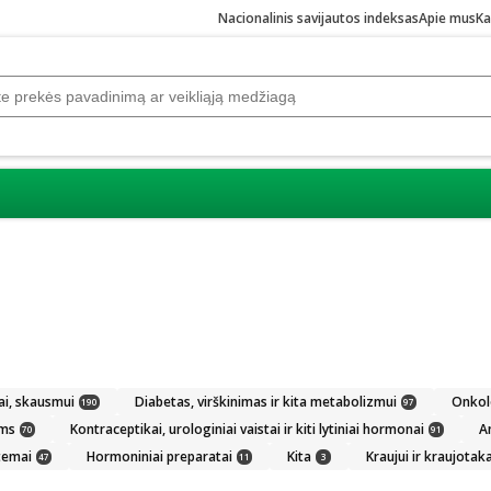
Nacionalinis savijautos indeksas
Apie mus
Ka
ai, skausmui
Diabetas, virškinimas ir kita metabolizmui
Onkolo
190
97
ams
Kontraceptikai, urologiniai vaistai ir kiti lytiniai hormonai
An
70
91
temai
Hormoniniai preparatai
Kita
Kraujui ir kraujotaka
47
11
3