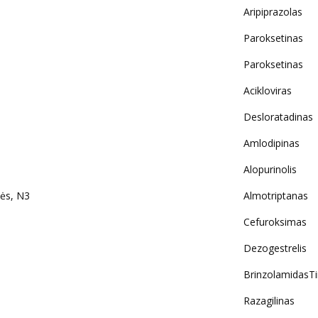
Aripiprazolas
Paroksetinas
Paroksetinas
Acikloviras
Desloratadinas
Amlodipinas
Alopurinolis
ės, N3
Almotriptanas
Cefuroksimas
Dezogestrelis
BrinzolamidasTi
Razagilinas