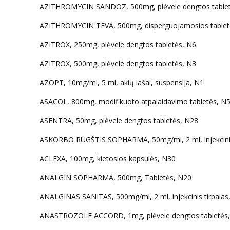
AZITHROMYCIN SANDOZ, 500mg, plėvele dengtos tablet
AZITHROMYCIN TEVA, 500mg, disperguojamosios tablet
AZITROX, 250mg, plėvele dengtos tabletės, N6
AZITROX, 500mg, plėvele dengtos tabletės, N3
AZOPT, 10mg/ml, 5 ml, akių lašai, suspensija, N1
ASACOL, 800mg, modifikuoto atpalaidavimo tabletės, N
ASENTRA, 50mg, plėvele dengtos tabletės, N28
ASKORBO RŪGŠTIS SOPHARMA, 50mg/ml, 2 ml, injekcinis
ACLEXA, 100mg, kietosios kapsulės, N30
ANALGIN SOPHARMA, 500mg, Tabletės, N20
ANALGINAS SANITAS, 500mg/ml, 2 ml, injekcinis tirpalas
ANASTROZOLE ACCORD, 1mg, plėvele dengtos tabletės