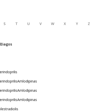
S
T
U
V
W
X
Y
Z
džiagos
erindoprilis
erindoprilisAmlodipinas
erindoprilisAmlodipinas
erindoprilisAmlodipinas
lestradiolis