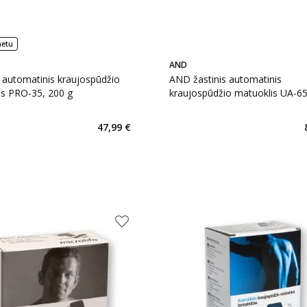
netu
AND
 automatinis kraujospūdžio
AND žastinis automatinis
is PRO-35, 200 g
kraujospūdžio matuoklis UA-65
23–37 cm, 1 vnt.
47,99 €