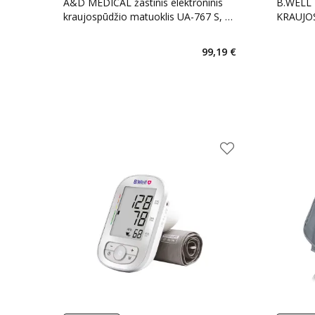
A&D MEDICAL žastinis elektroninis
B.WELL
kraujospūdžio matuoklis UA-767 S, 1
KRAUJOS
vnt.
99,19 €