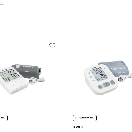
netu
Tik internetu
B.WELL