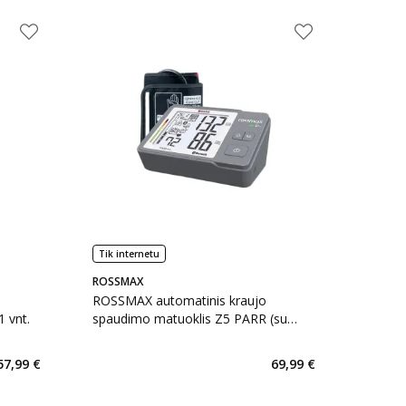
Tik internetu
ROSSMAX
ROSSMAX automatinis kraujo
 vnt.
spaudimo matuoklis Z5 PARR (su
Bluetooth), 1 vnt.
57,99 €
69,99 €