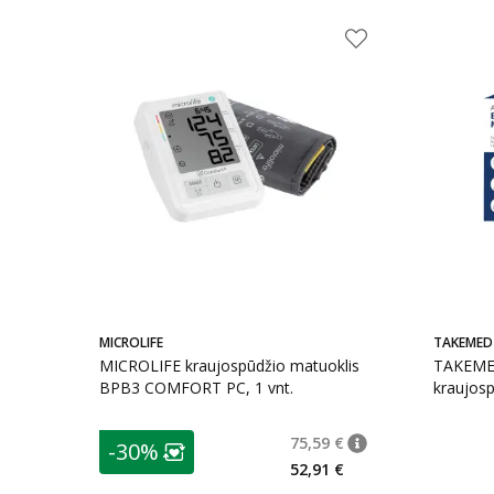
MICROLIFE
TAKEMED
MICROLIFE kraujospūdžio matuoklis
TAKEMED
BPB3 COMFORT PC, 1 vnt.
kraujos
vnt.
patarimas
75,59 €
-30%
patarimas
Įprasta kaina
:
75,59
Lojalumo klubo narių nuolaida
:
52,91 €