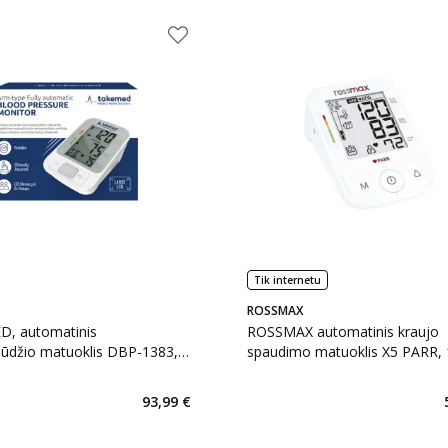
Tik internetu
ROSSMAX
, automatinis
ROSSMAX automatinis kraujo
pūdžio matuoklis DBP-1383, 1
spaudimo matuoklis X5 PARR, 1
93,99 €
 €