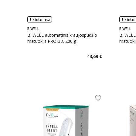
Tik internetu
Tik inter
B.WELL
B.WELL
B. WELL automatinis kraujospūdžio
B. WELL
matuoklis PRO-33, 200 g
matuokl
43,69 €