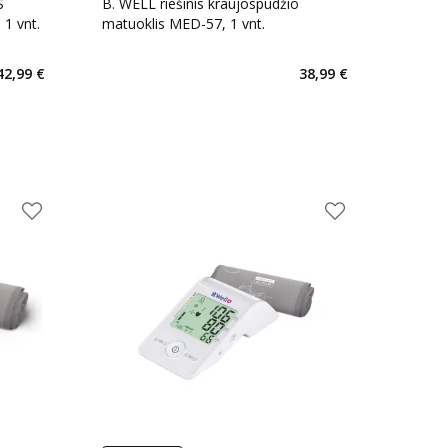
S
B. WELL riešinis kraujospūdžio
1 vnt.
matuoklis MED-57, 1 vnt.
42,99 €
38,99 €