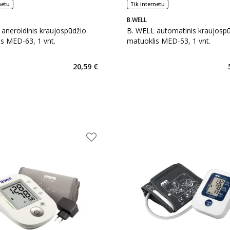
netu
Tik internetu
B.WELL
aneroidinis kraujospūdžio
B. WELL automatinis kraujosp
s MED-63, 1 vnt.
matuoklis MED-53, 1 vnt.
20,59 €