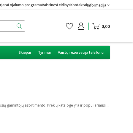
rjera
Lojalumo programa
Vaistinės
Leidinys
Kontaktai
Informacija
0,00
Skiepai
Tyrimai
Vaistų rezervacija telefonu
Mūsų E-vaistinėje galite rasti daugybę skirtingų kraujospūdžio matuoklių gera kaina. Rinkitės iš plataus OMRON, MICROLIFE, TAKEMED ir kitų, geriausių gamintojų asortimento. Prekių kataloge yra ir populiariausi riešiniai, žastiniai bei kitokių tipų matuokliai, o taip pat – priedai jiems. Jeigu kyla klausimų arba norite profesionalaus patarimo iš vaistininko ar specialisto – kreipkitės pasinaudoję tiesioginio pokalbio funkcija!