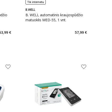
Tik internetu
B.WELL
ūdžio
B. WELL automatinis kraujospūdžio
matuoklis MED-55, 1 vnt.
53,99 €
57,99 €