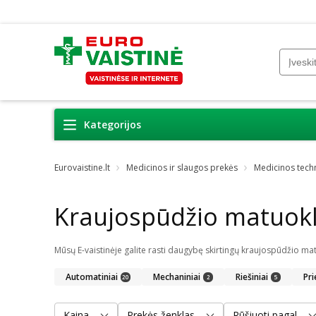
Kategorijos
Eurovaistine.lt
Medicinos ir slaugos prekės
Medicinos tech
Kraujospūdžio matuokl
Automatiniai
Mechaniniai
Riešiniai
Pri
20
2
5
Kaina
Prekės ženklas
Rūšiuoti pagal