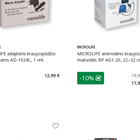
E
MICROLIFE
FE adapteris kraujospūdžio
MICROLIFE aneroidinis kraujo
iams AD-1024C, 1 vnt.
matuoklis BP AG1-20, 22–32 
dydžio manžetė, 1 vnt.+Dėtuvė
vnt., stetoskopas
patarimas
12,99 €
19,9
-10%
Lojalumo klubo n
17,9