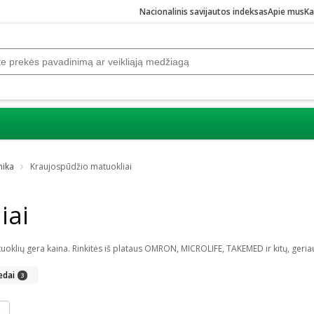
Nacionalinis savijautos indeksas
Apie mus
Ka
nika
Kraujospūdžio matuokliai
iai
edai
3