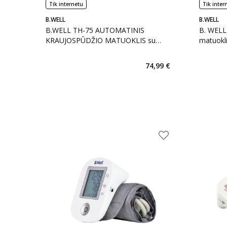
Tik internetu
Tik inter
B.WELL
B.WELL
B.WELL TH-75 AUTOMATINIS
B. WELL 
KRAUJOSPŪDŽIO MATUOKLIS su
matuokli
AFIB, 1 vnt.
74,99 €