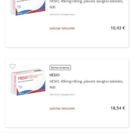
HESIO, 450mg+50mg, plėvele dengtos tabletės,
N30
Vaistinis preparatas
10,43 €
Laikinai neturime
Mėnesio kaina
HESIO
HESIO, 450mg+50mg, plėvele dengtos tabletės,
N60
Vaistinis preparatas
18,54 €
Laikinai neturime