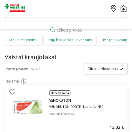
Ieškoti prekės
Kraujo stiprinimui
Kojų kraujotakai ir venoms
Smegenų kraujota
Vaistai kraujotakai
Filtrai ir rikiavimas
Rodomi produktai 26 iš 26
Reklama
patarimas
Mėnesio kaina
VENORUTON
VENORUTON FORTE, Tabletės, N30
Vaistinis preparatas
13,32 €