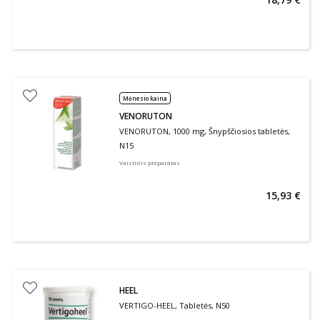
Mėnesio kaina
VENORUTON
VENORUTON, 1000 mg, Šnypščiosios tabletės,
N15
Vaistinis preparatas
15,93 €
HEEL
VERTIGO-HEEL, Tabletės, N50