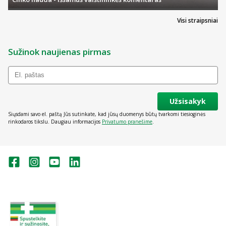
Visi straipsniai
Sužinok naujienas pirmas
Užsisakyk
Siųsdami savo el. paštą Jūs sutinkate, kad jūsų duomenys būtų tvarkomi tiesioginės
rinkodaros tikslu. Daugiau informacijos
Privatumo pranešime
.
Valstybinė vaistų kontrolės tarnyba
prie Lietuvos Respublikos sveikatos
apsaugos ministerijos:
Studentų g. 45A, Vilnius
+370 5 263 9264