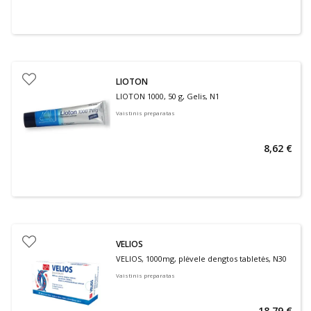
LIOTON
LIOTON 1000, 50 g, Gelis, N1
Vaistinis preparatas
8,62 €
VELIOS
VELIOS, 1000mg, plėvele dengtos tabletės, N30
Vaistinis preparatas
18,79 €