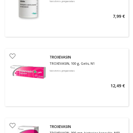
Vaistinis preparatas
7,99 €
TROXEVASIN
TROXEVASIN, 100 g, Gelis, N1
Vaistinis preparatas
12,49 €
TROXEVASIN
TROXEVASIN, 300 mg, kietosios kapsulės, N50