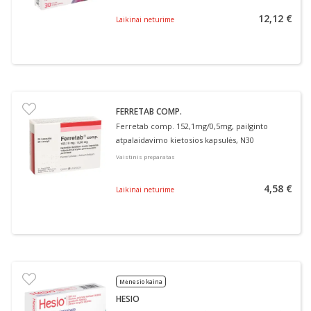
12,12 €
Laikinai neturime
FERRETAB COMP.
Ferretab comp. 152,1mg/0,5mg, pailginto
atpalaidavimo kietosios kapsulės, N30
Vaistinis preparatas
4,58 €
Laikinai neturime
Mėnesio kaina
HESIO