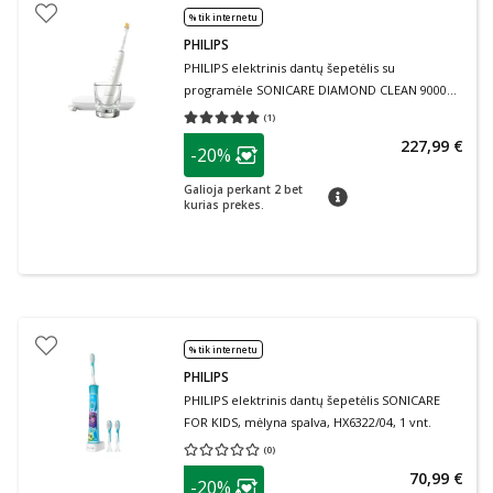
% tik internetu
PHILIPS
PHILIPS elektrinis dantų šepetėlis su
programėle SONICARE DIAMOND CLEAN 9000
HX9911/27, 1 vnt.
(
1
)
Vidutinis įvertinimas 5.00
Įvertinimų skaičius 1
patarimas
227,99 €
-20%
Lojalumo klubo narių nuolaida
:
Galioja perkant 2 bet
patarimas
kurias prekes.
% tik internetu
PHILIPS
PHILIPS elektrinis dantų šepetėlis SONICARE
FOR KIDS, mėlyna spalva, HX6322/04, 1 vnt.
(
0
)
Vidutinis įvertinimas 0.00
Įvertinimų skaičius 0
patarimas
70,99 €
-20%