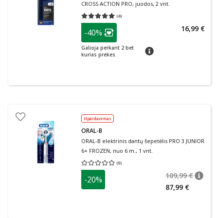
CROSS ACTION PRO, juodos, 2 vnt.
(
4
)
Vidutinis įvertinimas 5.00
Įvertinimų skaičius 4
patarimas
16,99 €
-40%
Lojalumo klubo narių nuolaida
:
Galioja perkant 2 bet
patarimas
kurias prekes.
Išpardavimas
ORAL-B
ORAL-B elektrinis dantų šepetėlis PRO 3 JUNIOR
6+ FROZEN, nuo 6 m., 1 vnt.
(
0
)
Vidutinis įvertinimas 0.00
Įvertinimų skaičius 0
109,99 €
-20%
patari
Įprasta
87,99 €