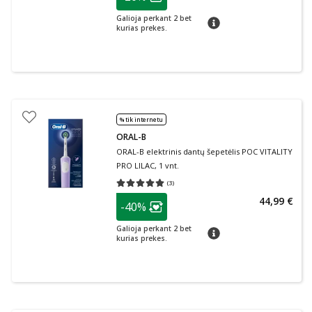
Lojalumo klubo narių nuolaida
:
Galioja perkant 2 bet
patarimas
kurias prekes.
% tik internetu
ORAL-B
ORAL-B elektrinis dantų šepetėlis POC VITALITY
PRO LILAC, 1 vnt.
(
3
)
Vidutinis įvertinimas 5.00
Įvertinimų skaičius 3
patarimas
44,99 €
-40%
Lojalumo klubo narių nuolaida
:
Galioja perkant 2 bet
patarimas
kurias prekes.