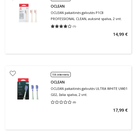
OCLEAN
OCLEAN pakaitinės galvutės P1C8
PROFESSIONAL CLEAN, auksinė spalva, 2 vnt.
(
1
)
Vidutinis įvertinimas 4.00
Įvertinimų skaičius 1
14,99 €
Tik internetu
OCLEAN
OCLEAN pakaitinės galvutės ULTRA WHITE UW01
G02, žalia spalva, 2 vnt.
(
0
)
Vidutinis įvertinimas 0.00
Įvertinimų skaičius 0
17,99 €