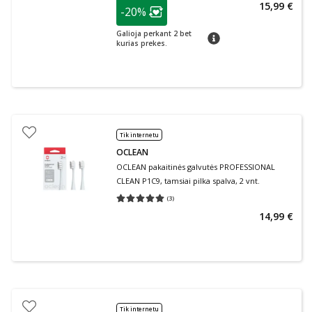
patarimas
15,99 €
-20%
Lojalumo klubo narių nuolaida
:
Galioja perkant 2 bet
patarimas
kurias prekes.
Tik internetu
OCLEAN
OCLEAN pakaitinės galvutės PROFESSIONAL
CLEAN P1C9, tamsiai pilka spalva, 2 vnt.
(
3
)
Vidutinis įvertinimas 5.00
Įvertinimų skaičius 3
14,99 €
Tik internetu