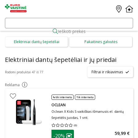
Ieškoti prekės
Elektriniai dantų šepetėliai
Pakaitinės galvutės
Elektriniai dantų šepetėliai ir jų priedai
Filtrai ir rikiavimas
Rodomi produktai 47 iš 77
Reklama
patarimas
% tik internetu
Tik internetu
OCLEAN
Oclean X Kids S vaikiškas išmanusis el. dantų
šepetėlis juodas, 1 vnt.
(
0
)
Vidutinis įvertinimas 0.00
Įvertinimų skaičius 0
patarimas
59,99 €
-20%