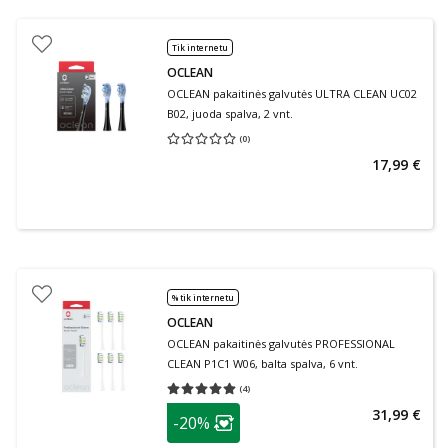
Tik internetu
OCLEAN
OCLEAN pakaitinės galvutės ULTRA CLEAN UC02
B02, juoda spalva, 2 vnt.
(
0
)
Vidutinis įvertinimas 0.00
Įvertinimų skaičius 0
17,99 €
% tik internetu
OCLEAN
OCLEAN pakaitinės galvutės PROFESSIONAL
CLEAN P1C1 W06, balta spalva, 6 vnt.
(
4
)
Vidutinis įvertinimas 5.00
Įvertinimų skaičius 4
patarimas
31,99 €
-20%
Lojalumo klubo narių nuolaida
: