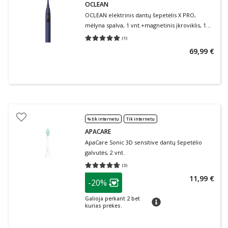
OCLEAN
OCLEAN elektrinis dantų šepetėlis X PRO,
mėlyna spalva, 1 vnt.+magnetinis įkroviklis, 1
vnt.
(
1
)
Vidutinis įvertinimas 5.00
Įvertinimų skaičius 1
69,99 €
% tik internetu
Tik internetu
APACARE
ApaCare Sonic 3D sensitive dantų šepetėlio
galvutės, 2 vnt.
(
3
)
Vidutinis įvertinimas 4.67
Įvertinimų skaičius 3
patarimas
11,99 €
-20%
Lojalumo klubo narių nuolaida
:
Galioja perkant 2 bet
patarimas
kurias prekes.