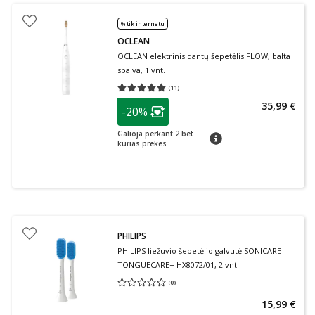
% tik internetu
OCLEAN
OCLEAN elektrinis dantų šepetėlis FLOW, balta
spalva, 1 vnt.
(
11
)
Vidutinis įvertinimas 5.00
Įvertinimų skaičius 11
patarimas
35,99 €
-20%
Lojalumo klubo narių nuolaida
:
Galioja perkant 2 bet
patarimas
kurias prekes.
PHILIPS
PHILIPS liežuvio šepetėlio galvutė SONICARE
TONGUECARE+ HX8072/01, 2 vnt.
(
0
)
Vidutinis įvertinimas 0.00
Įvertinimų skaičius 0
15,99 €