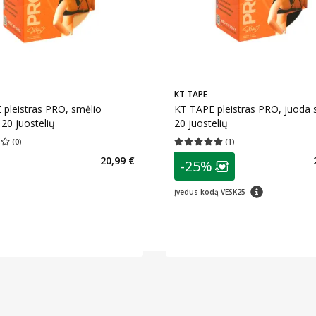
KT TAPE
pleistras PRO, smėlio
KT TAPE pleistras PRO, juoda 
 20 juostelių
20 juostelių
(
0
)
(
1
)
įvertinimas 0.00
Įvertinimų skaičius 0
Vidutinis įvertinimas 5.00
Įvertinimų s
patarimas
20,99 €
-25%
Lojalumo klubo n
patarimas
Įvedus kodą VESK25