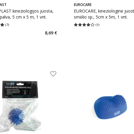
AST
EUROCARE
AST kineziologijos juosta,
EUROCARE, kineziologinė juost
palva, 5 cm x 5 m, 1 vnt.
smėlio sp., 5cm x 5m, 1 vnt.
(
7
)
(
1
)
įvertinimas 4.86
Įvertinimų skaičius 7
Vidutinis įvertinimas 4.00
Įvertinimų s
8,69 €