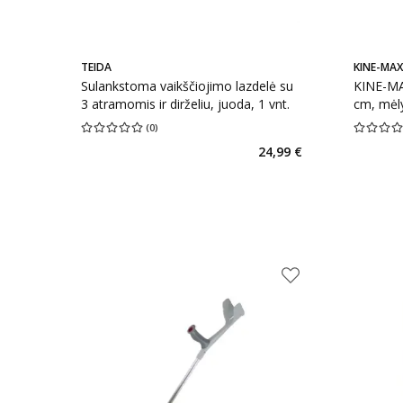
TEIDA
KINE-MAX
Sulankstoma vaikščiojimo lazdelė su
KINE-MA
3 atramomis ir dirželiu, juoda, 1 vnt.
cm, mėly
(
0
)
Vidutinis įvertinimas 0.00
Įvertinimų skaičius 0
Vidutinis 
24,99 €