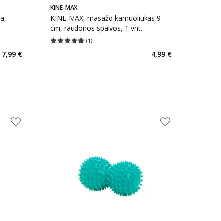
KINE-MAX
a,
KINE-MAX, masažo kamuoliukas 9
cm, raudonos spalvos, 1 vnt.
(
1
)
kaičius 1
Vidutinis įvertinimas 5.00
Įvertinimų skaičius 1
7,99 €
4,99 €