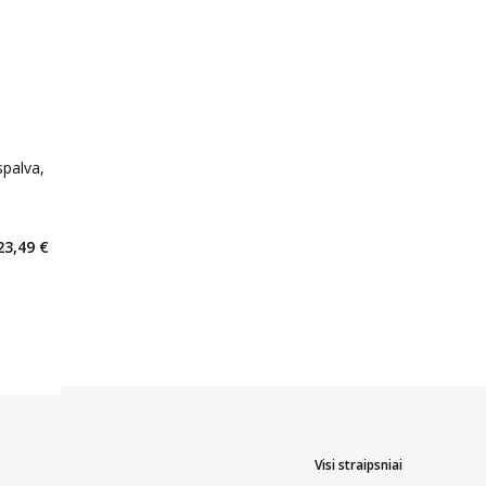
spalva,
kaičius 1
23,49 €
arių nuolaida
:
Visi straipsniai