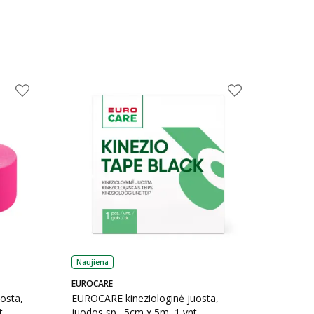
Naujiena
EUROCARE
osta,
EUROCARE kineziologinė juosta,
t.
juodos sp., 5cm x 5m, 1 vnt.