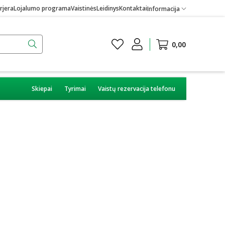
rjera
Lojalumo programa
Vaistinės
Leidinys
Kontaktai
Informacija
0,00
Skiepai
Tyrimai
Vaistų rezervacija telefonu