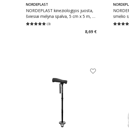
NORDEPLAST
NORDEPL
NORDEPLAST kineziologijos juosta,
NORDEPL
šviesiai mėlyna spalva, 5 cm x 5 m, 1
smėlio s
vnt.
(
3
)
Vidutinis įvertinimas 5.00
Įvertinimų skaičius 3
Vidutinis 
8,69 €