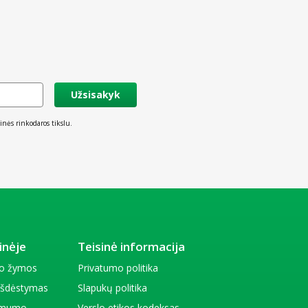
Užsisakyk
inės rinkodaros tikslu.
inėje
Teisinė informacija
io žymos
Privatumo politika
 išdėstymas
Slapukų politika
amumo
Verslo etikos kodeksas