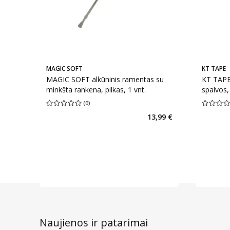
MAGIC SOFT
KT TAPE
MAGIC SOFT alkūninis ramentas su
KT TAPE 
minkšta rankena, pilkas, 1 vnt.
spalvos,
(
0
)
Vidutinis įvertinimas 0.00
Įvertinimų skaičius 0
Vidutinis 
13,99 €
Naujienos ir patarimai