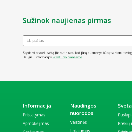
Sužinok naujienas pirmas
Siųsdami savo el. paštą Jūs sutinkate, kad jūsų duomenys būtų tvarkomi tiesiog
Daugiau informacijos
Privatumo pranešime
.
Informacija
Naudingos
Sveta
nuorodos
Pristatymas
Puslap
Vaistinės
Apmokėjimas
Prekių
Lojalumas
Grąžinimas
Priein