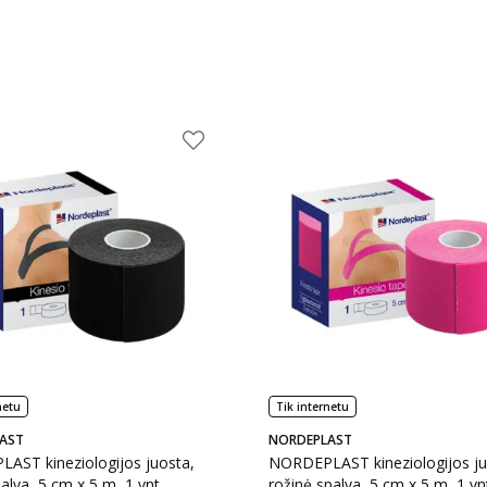
netu
Tik internetu
AST
NORDEPLAST
AST kineziologijos juosta,
NORDEPLAST kineziologijos ju
alva, 5 cm x 5 m, 1 vnt.
rožinė spalva, 5 cm x 5 m, 1 vn