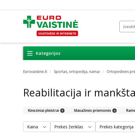
Kategorijos
Eurovaistine.lt
Sportas, ortopedija, namai
Ortopedinės pr
Reabilitacija ir mankšt
Kineziniai pleistrai
Masažinės priemonės
Rame
9
4
Kaina
Prekės ženklas
Prekės kategorija