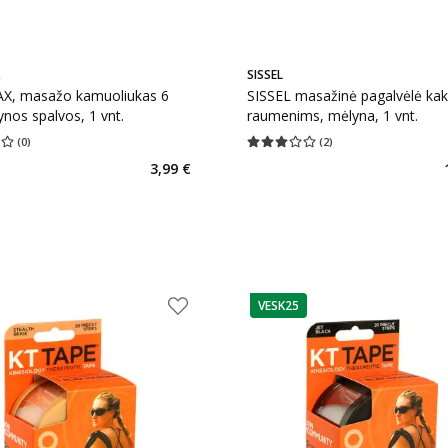
SISSEL
X, masažo kamuoliukas 6
SISSEL masažinė pagalvėlė kak
nos spalvos, 1 vnt.
raumenims, mėlyna, 1 vnt.
(
0
)
(
2
)
įvertinimas 0.00
Įvertinimų skaičius 0
Vidutinis įvertinimas 3.00
Įvertinimų s
3,99 €
VESK25
patarimas