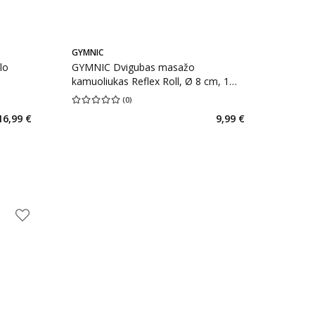
GYMNIC
lo
GYMNIC Dvigubas masažo
kamuoliukas Reflex Roll, Ø 8 cm, 1
vnt.
(
0
)
kaičius 2
Vidutinis įvertinimas 0.00
Įvertinimų skaičius 0
16,99 €
9,99 €