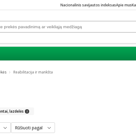
Nacionalinis savijautos indeksas
Apie mus
Ka
ekės
Reabilitacija ir mankšta
a
ntai, lazdelės
2
Rūšiuoti pagal