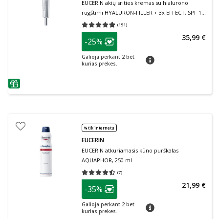
EUCERIN akių srities kremas su hialurono
rūgštimi HYALURON-FILLER + 3x EFFECT, SPF 15,
15 ml
(
151
)
Vidutinis įvertinimas 4.85
Įvertinimų skaičius 151
patarimas
35,99 €
-25%
Lojalumo klubo narių nuolaida
:
Galioja perkant 2 bet
patarimas
kurias prekes.
patarimas
% tik internetu
EUCERIN
EUCERIN atkuriamasis kūno purškalas
AQUAPHOR, 250 ml
(
7
)
Vidutinis įvertinimas 4.43
Įvertinimų skaičius 7
patarimas
21,99 €
-35%
Lojalumo klubo narių nuolaida
:
Galioja perkant 2 bet
patarimas
kurias prekes.