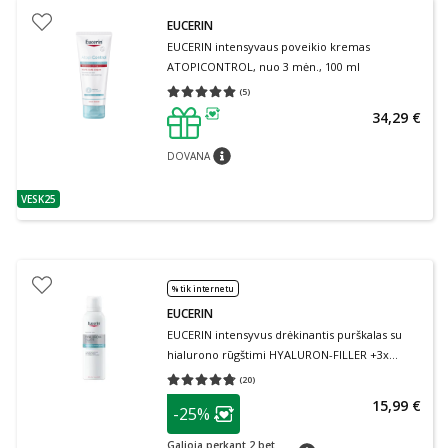
EUCERIN
EUCERIN intensyvaus poveikio kremas
ATOPICONTROL, nuo 3 mėn., 100 ml
(
5
)
Vidutinis įvertinimas 5.00
Įvertinimų skaičius 5
34,29 €
patarimas
DOVANA
patarimas
VESK25
patarimas
% tik internetu
EUCERIN
EUCERIN intensyvus drėkinantis purškalas su
hialurono rūgštimi HYALURON-FILLER +3x
EFFECT, 150 ml
(
20
)
Vidutinis įvertinimas 4.75
Įvertinimų skaičius 20
patarimas
15,99 €
-25%
Lojalumo klubo narių nuolaida
:
Galioja perkant 2 bet
patarimas