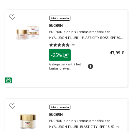
% tik internetu
EUCERIN
EUCERIN dieninis kremas brandžiai odai
HYALURON-FILLER + ELASTICITY ROSE, SPF 30,
50 ml
(
26
)
Vidutinis įvertinimas 4.50
Įvertinimų skaičius 26
patarimas
47,99 €
-25%
Lojalumo klubo narių nuolaida
:
Galioja perkant 2 bet
patarimas
kurias prekes.
patarimas
% tik internetu
EUCERIN
EUCERIN dieninis kremas brandžiai odai
HYALURON-FILLER+ELASTICITY, SPF 15, 50 ml