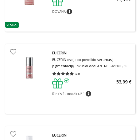
patarimas
DOVANA
patarimas
VESK25
patarimas
EUCERIN
EUCERIN dvejopo poveikio serumas į
pigmentaciją linkusiai odai ANTI-PIGMENT, 30
ml
(
94
)
Vidutinis įvertinimas 4.93
Įvertinimų skaičius 94
53,99 €
patarimas
Rinkis 2 - mokėk už 1
patarimas
EUCERIN