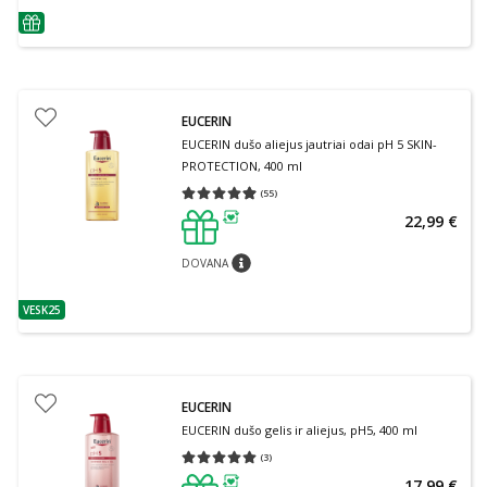
patarimas
EUCERIN
EUCERIN dušo aliejus jautriai odai pH 5 SKIN-
PROTECTION, 400 ml
(
55
)
Vidutinis įvertinimas 4.95
Įvertinimų skaičius 55
22,99 €
patarimas
DOVANA
patarimas
VESK25
patarimas
EUCERIN
EUCERIN dušo gelis ir aliejus, pH5, 400 ml
(
3
)
Vidutinis įvertinimas 5.00
Įvertinimų skaičius 3
17,99 €