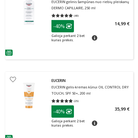
EUCERIN gelinis šampūnas nuo riebių pleiskanų
DERMO CAPILLAIRE, 250 ml
(
40
)
Vidutinis įvertinimas 4.90
Įvertinimų skaičius 40
patarimas
14,99 €
-40%
Lojalumo klubo narių nuolaida
:
Galioja perkant 2 bet
patarimas
kurias prekes.
patarimas
EUCERIN
EUCERIN gelis-kremas kūnui OIL CONTROL DRY
TOUCH, SPF 50+, 200 ml
(
25
)
Vidutinis įvertinimas 4.80
Įvertinimų skaičius 25
patarimas
35,99 €
-40%
Lojalumo klubo narių nuolaida
:
Galioja perkant 2 bet
patarimas
kurias prekes.