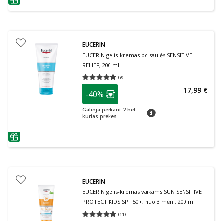
patarimas
EUCERIN
EUCERIN gelis-kremas po saulės SENSITIVE
RELIEF, 200 ml
(
9
)
Vidutinis įvertinimas 5.00
Įvertinimų skaičius 9
patarimas
17,99 €
-40%
Lojalumo klubo narių nuolaida
:
Galioja perkant 2 bet
patarimas
kurias prekes.
patarimas
EUCERIN
EUCERIN gelis-kremas vaikams SUN SENSITIVE
PROTECT KIDS SPF 50+, nuo 3 mėn., 200 ml
(
11
)
Vidutinis įvertinimas 4.82
Įvertinimų skaičius 11