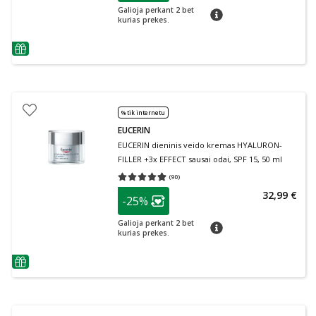
Galioja perkant 2 bet
patarimas
kurias prekes.
patarimas
% tik internetu
EUCERIN
EUCERIN dieninis veido kremas HYALURON-
FILLER +3x EFFECT sausai odai, SPF 15, 50 ml
(
90
)
Vidutinis įvertinimas 4.91
Įvertinimų skaičius 90
patarimas
32,99 €
-25%
Lojalumo klubo narių nuolaida
:
Galioja perkant 2 bet
patarimas
kurias prekes.
patarimas