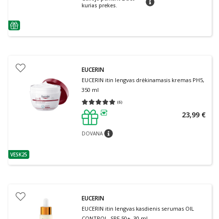
kurias prekes.
patarimas
EUCERIN
EUCERIN itin lengvas drėkinamasis kremas PH5,
350 ml
(
6
)
Vidutinis įvertinimas 5.00
Įvertinimų skaičius 6
23,99 €
patarimas
DOVANA
patarimas
VESK25
patarimas
EUCERIN
EUCERIN itin lengvas kasdienis serumas OIL
CONTROL, SPF 50+, 30 ml