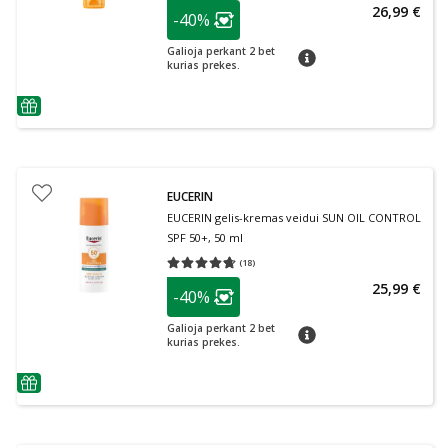
patarimas
26,99 €
-40%
Lojalumo klubo narių nuolaida
:
Galioja perkant 2 bet
patarimas
kurias prekes.
patarimas
EUCERIN
EUCERIN gelis-kremas veidui SUN OIL CONTROL
SPF 50+, 50 ml
(
18
)
Vidutinis įvertinimas 4.67
Įvertinimų skaičius 18
patarimas
25,99 €
-40%
Lojalumo klubo narių nuolaida
:
Galioja perkant 2 bet
patarimas
kurias prekes.
patarimas