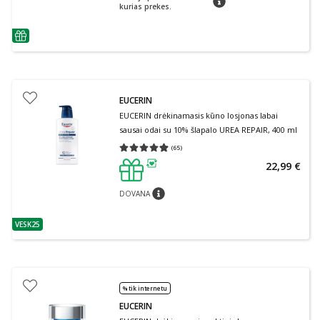
kurias prekes.
patarimas
EUCERIN
EUCERIN drėkinamasis kūno losjonas labai
sausai odai su 10% šlapalo UREA REPAIR, 400 ml
(
65
)
Vidutinis įvertinimas 4.88
Įvertinimų skaičius 65
22,99 €
patarimas
DOVANA
patarimas
VESK25
patarimas
% tik internetu
EUCERIN