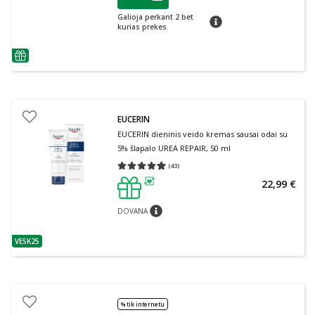
Lojalumo klubo narių nuolaida
:
Galioja perkant 2 bet
patarimas
kurias prekes.
patarimas
EUCERIN
EUCERIN dieninis veido kremas sausai odai su
5% šlapalo UREA REPAIR, 50 ml
(
43
)
Vidutinis įvertinimas 4.93
Įvertinimų skaičius 43
22,99 €
patarimas
DOVANA
patarimas
VESK25
patarimas
% tik internetu