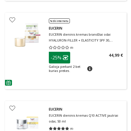
% tik internetu
EUCERIN
EUCERIN dieninis kremas brandžiai odai
HYALURON-FILLER + ELASTICITY SPF 30,
papildymo pakuotė, 50 ml
(
0
)
Vidutinis įvertinimas 0.00
Įvertinimų skaičius 0
patarimas
44,99 €
-25%
Lojalumo klubo narių nuolaida
:
Galioja perkant 2 bet
patarimas
kurias prekes.
patarimas
EUCERIN
EUCERIN dieninis kremas Q10 ACTIVE jautriai
odai, 50 ml
(
6
)
Vidutinis įvertinimas 5.00
Įvertinimų skaičius 6