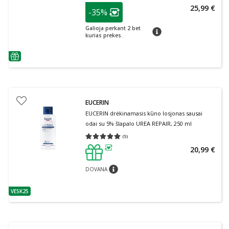
patarimas
25,99 €
-35%
Lojalumo klubo narių nuolaida
:
Galioja perkant 2 bet
patarimas
kurias prekes.
patarimas
EUCERIN
EUCERIN drėkinamasis kūno losjonas sausai
odai su 5% šlapalo UREA REPAIR, 250 ml
(
5
)
Vidutinis įvertinimas 5.00
Įvertinimų skaičius 5
20,99 €
patarimas
DOVANA
patarimas
VESK25
patarimas