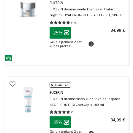
EUCERIN
EUCERIN dieninis veido kremas su hialurono
rūgštimi HYALURON-FILLER + 3 EFFECT, SPF 30,
50 ml
(
116
)
Vidutinis įvertinimas 4.87
Įvertinimų skaičius 116
patarimas
34,99 €
-25%
Lojalumo klubo narių nuolaida
:
Galioja perkant 2 bet
patarimas
kurias prekes.
patarimas
% tik internetu
EUCERIN
EUCERIN drėkinamasis kūno ir veido losjonas
ATOPI CONTROL, bekvapis, 400 ml
(
1
)
Vidutinis įvertinimas 5.00
Įvertinimų skaičius 1
patarimas
34,99 €
-35%
Lojalumo klubo narių nuolaida
:
Galioja perkant 2 bet
patarimas