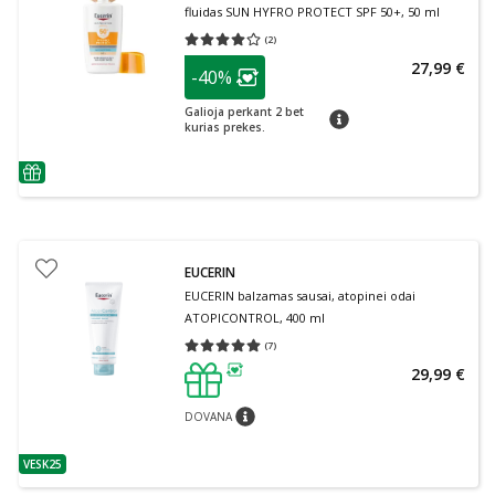
fluidas SUN HYFRO PROTECT SPF 50+, 50 ml
(
2
)
Vidutinis įvertinimas 4.00
Įvertinimų skaičius 2
patarimas
27,99 €
-40%
Lojalumo klubo narių nuolaida
:
Galioja perkant 2 bet
patarimas
kurias prekes.
patarimas
EUCERIN
EUCERIN balzamas sausai, atopinei odai
ATOPICONTROL, 400 ml
(
7
)
Vidutinis įvertinimas 5.00
Įvertinimų skaičius 7
29,99 €
patarimas
DOVANA
patarimas
VESK25
patarimas