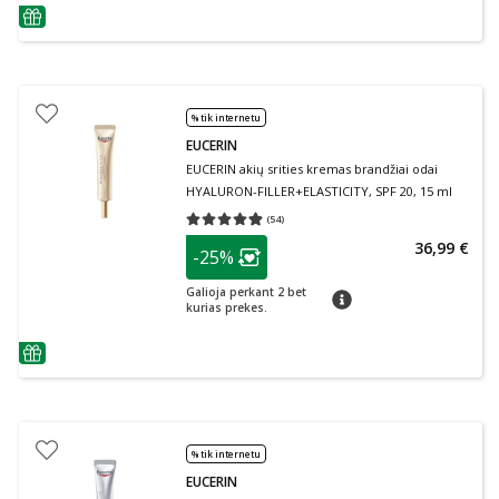
patarimas
% tik internetu
EUCERIN
EUCERIN akių srities kremas brandžiai odai
HYALURON-FILLER+ELASTICITY, SPF 20, 15 ml
(
54
)
Vidutinis įvertinimas 4.85
Įvertinimų skaičius 54
patarimas
36,99 €
-25%
Lojalumo klubo narių nuolaida
:
Galioja perkant 2 bet
patarimas
kurias prekes.
patarimas
% tik internetu
EUCERIN