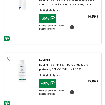
sritims su 30 % šlapalo UREA REPAIR, 75 ml
(
10
)
Vidutinis įvertinimas 5.00
Įvertinimų skaičius 10
patarimas
16,99 €
-35%
Lojalumo klubo narių nuolaida
:
Galioja perkant 2 bet
patarimas
kurias prekes.
patarimas
EUCERIN
EUCERIN kreminis šampūnas nuo sausų
pleiskanų DERMO CAPILLAIRE, 250 ml
(
49
)
Vidutinis įvertinimas 4.98
Įvertinimų skaičius 49
patarimas
15,99 €
-40%
Lojalumo klubo narių nuolaida
:
Galioja perkant 2 bet
patarimas
kurias prekes.