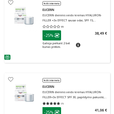
% tik internetu
EUCERIN
EUCERIN dieninis veido kremas HYALURON-
FILLER +3x EFFECT sausai odai, SPF 15,
papildymo pakuotė, 50 ml
(
0
)
Vidutinis įvertinimas 0.00
Įvertinimų skaičius 0
patarimas
38,49 €
-25%
Lojalumo klubo narių nuolaida
:
Galioja perkant 2 bet
patarimas
kurias prekes.
patarimas
% tik internetu
EUCERIN
EUCERIN dieninis veido kremas HYALURON-
FILLER+3x EFFECT SPF 30, papildymo pakuotė,
50 ml
(
1
)
Vidutinis įvertinimas 5.00
Įvertinimų skaičius 1
patarimas
41,06 €
-25%