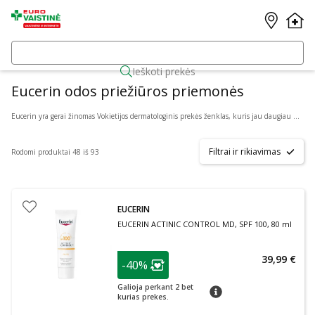
Ieškoti prekės
Eucerin odos priežiūros priemonės
Eucerin yra gerai žinomas Vokietijos dermatologinis prekės ženklas, kuris jau daugiau nei 100 metų rūpinasi odos priežiūra. Bendradarbiaudamas su dermatologais, Eucerin kuria formules, pagrįstas klinikiniais tyrimais. Šis prekės ženklas yra siejamas su patikimumu, inovacijomis ir odos priežiūros srities mokslo pažanga.
Filtrai ir rikiavimas
Rodomi produktai 48 iš 93
EUCERIN
EUCERIN ACTINIC CONTROL MD, SPF 100, 80 ml
patarimas
39,99 €
-40%
Lojalumo klubo narių nuolaida
:
Galioja perkant 2 bet
patarimas
kurias prekes.