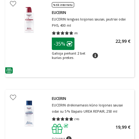
% tik internetu
EUCERIN
EUCERIN lengvas losjonas sausai, jautriai odai
PH5, 400 ml
(
8
)
Vidutinis įvertinimas 5.00
Įvertinimų skaičius 8
patarimas
22,99 €
-35%
Lojalumo klubo narių nuolaida
:
Galioja perkant 2 bet
patarimas
kurias prekes.
patarimas
EUCERIN
EUCERIN drėkinamasis kūno losjonas sausai
odai su 5 % šlapalo UREA REPAIR, 250 ml
(
10
)
Vidutinis įvertinimas 4.90
Įvertinimų skaičius 10
19,99 €
patarimas