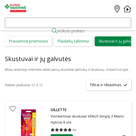
Ieškoti prekės
Prausimosi priemonės
Plaukelių šalinimui
Skustuvai ir jų galvutė
Skustuvai ir jų galvutės
Mūsų vaistinėje internete rasite įvairių skutimosi peiliukų ir skustuvų, tinkančius vyrams ir moterims. Šie produktai skirti saugiam ir efektyviam plaukų šalinimui įvairiose kūno vietose, užtikrinant švelnią ir glotnią odą. Rinkitės „
Filtrai ir rikiavimas
Rodomi produktai 12 iš 12
GILLETTE
Vienkartiniai skustuvai VENUS Simply 3 Miami
Hybrid, 8 vnt.
(
1
)
Vidutinis įvertinimas 5.00
Įvertinimų skaičius 1