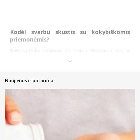
Kodėl svarbu skustis su kokybiškomis
priemonėmis?
Skutimosi tikslas dažniausiai yra estetinis. Skusdamiesi siekiame
pagerinti savo veido ar kūno išvaizdą ir patys jaustis geriau,
komfortabiliau. Tačiau daug kas nežino paprasčiausių taisyklių ir
patarimų, padedančių geriau nusiskusti, t. y. saugiai ir nepakenkiant
nei įprastai, nei jautriai odai.
Naujienos ir patarimai
Kaip dažnai reikėtų skustis, priklauso nuo Jūsų poreikių ir lūkesčių.
Jeigu nenorite, kad oda atrodytų visiškai glotni ir švelni, kūno, galvos
ar veido plaukus pakaks skusti kas kelias dienas. Naudojant
dviašmenius skutimosi peiliukus, procesas tampa lengvesnis ir
efektyvesnis. Jeigu nenorite ilgai vargti skutantis, rekomenduojama
neleisti plaukams augti labai ilgai, kadangi itin vešlius ir ilgus
plaukus nuskusti bus daug sudėtingiau.
Pats skutimasis taip pat turėtų būti atsargus ir kruopštus. Jeigu
skutatės neatsakingai, padidėja rizika sudirginti odą, įsipjauti, o ir
patys skutimosi rezultatai nebūna tokie ilgalaikiai.
Patarimai, kaip efektyviau skustis: