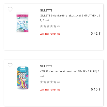
GILLETTE
GILLETTE vienkartiniai skustuvai SIMPLY VENUS
2, 6 vnt.
(
8
)
Vidutinis įvertinimas 4.88
Įvertinimų skaičius 8
5,42 €
Laikinai neturime
GILLETTE
VENUS vienkartiniai skustuvai SIMPLY 3 PLUS, 3
vnt.
(
4
)
Vidutinis įvertinimas 5.00
Įvertinimų skaičius 4
6,15 €
Laikinai neturime