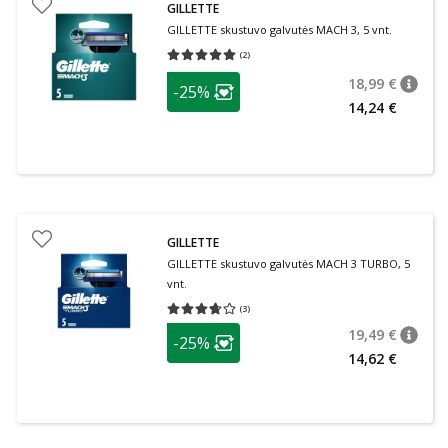
GILLETTE
GILLETTE skustuvo galvutės MACH 3, 5 vnt.
(
2
)
Vidutinis įvertinimas 5.00
Įvertinimų skaičius 2
patarimas
18,99 €
-25%
patari
Įprasta
Lojalumo klubo narių nuolaida
:
14,24 €
GILLETTE
GILLETTE skustuvo galvutės MACH 3 TURBO, 5
vnt.
(
3
)
Vidutinis įvertinimas 3.67
Įvertinimų skaičius 3
patarimas
19,49 €
-25%
patari
Įprasta
Lojalumo klubo narių nuolaida
:
14,62 €