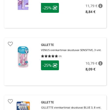
patarimas
11,79 €
-25%
patari
Įprasta
Lojalumo klubo narių nuolaida
:
8,84 €
GILLETTE
VENUS vienkartiniai skustuvai SENSITIVE, 3 vnt.
(
1
)
Vidutinis įvertinimas 5.00
Įvertinimų skaičius 1
patarimas
10,79 €
-25%
patari
Įprasta
Lojalumo klubo narių nuolaida
:
8,09 €
GILLETTE
GILLETTE vienkartiniai skustuvai BLUE 3, 8 vnt.