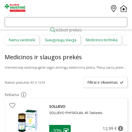
Ieškoti prekės
Namų vaistinėlė
Suaugusiųjų slauga
Medicinos technika
Di
Medicinos ir slaugos prekės
Internetinėje vaistinėje galite įsigyti skirtingų medicininių prekių. Platus įvairių priemonių ir technikos pasirinkimas leis visiems pirkėjams lengviau rasti tai, ko jie ieško. Šioje prekių kategorijoje yra daugybė skirtingų medicinos priemonių ir priedų, pradedant specialiais kremais ir pleistrais, baigiant kapsulėmis ar drėkinančiais akių lašais. Jeigu jums sunku apsispręsti, kurie produktai būtų geriausias ar tinkamiausias pasirinkimas, mūsų konsultantai gali jums patarti nuotoliniu būdu: internetu aktyviame pokalbio lange, el. paštu ar telefonu.
Filtrai ir rikiavimas
Rodomi produktai 43 iš 1234
Reklama
patarimas
SOLLIEVO
SOLLIEVO PHYSIOLAX, 45 Tabletės
patarimas
12,99 €
-20%
patari
Įprasta