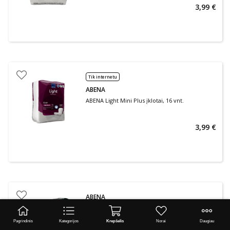
3,99 €
Tik internetu
ABENA
ABENA Light Mini Plus įklotai, 16 vnt.
3,99 €
ABENA
ABENA MAN įklotai vyrams FORMULA 1, 15 vnt.
Pagrindinis
Kategorijos
Krepšelis
Norai
Daugiau