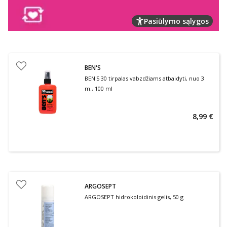
Pasiūlymo sąlygos
BEN'S
BEN'S 30 tirpalas vabzdžiams atbaidyti, nuo 3
m., 100 ml
8,99 €
ARGOSEPT
ARGOSEPT hidrokoloidinis gelis, 50 g