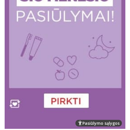
Pasiūlymo sąlygos