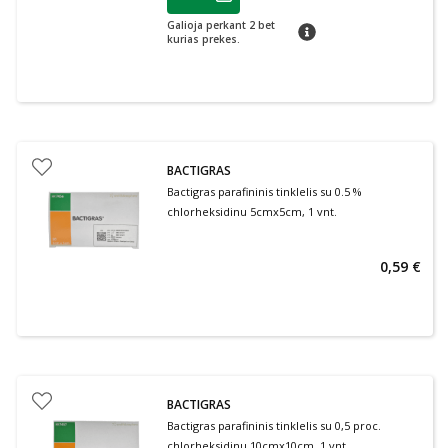
Lojalumo klubo narių nuolaida
:
Galioja perkant 2 bet
patarimas
kurias prekes.
BACTIGRAS
Bactigras parafininis tinklelis su 0.5 %
chlorheksidinu 5cmx5cm, 1 vnt.
0,59 €
BACTIGRAS
Bactigras parafininis tinklelis su 0,5 proc.
chlorheksidinu 10cmx10cm, 1 vnt.