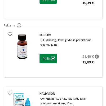
Lojalumo klubo narių nuolaida
:
10,39 €
Reklama
patarimas
BODERM
OLIPROX nagų lakas grybelio pažeistiems
nagams, 12 ml
patarimas
21,49 €
-40%
patari
Įprasta
Lojalumo klubo narių nuolaida
:
12,89 €
NAVIVISION
NAVIVISION PLUS natūralūs akių lašai
pavargusioms akims, 15 ml