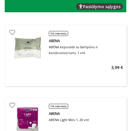
Pasiūlymo sąlygos
Tik internetu
ABENA
ABENA kepuraitė su šampūnu ir
kondicionieriumi, 1 vnt.
3,99 €
Tik internetu
ABENA
ABENA Light Mini 1, 20 vnt.