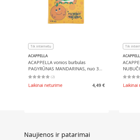
Tik internetu
Tik inter
ACAPPELLA
ACAPPEL
ACAPPELLA vonios burbulas
ACAPPEL
PAGYRŪNAS MANDARINAS, nuo 3
NUBUČIU
m., 120 g
(
2
)
Vidutinis įvertinimas 5.00
Įvertinimų skaičius 2
Vidutinis 
Laikinai neturime
4,49 €
Laikinai
Naujienos ir patarimai