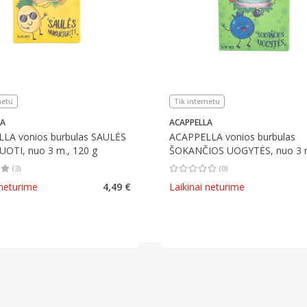
netu
Tik internetu
LA
ACAPPELLA
LA vonios burbulas SAULĖS
ACAPPELLA vonios burbulas
OTI, nuo 3 m., 120 g
ŠOKANČIOS UOGYTĖS, nuo 3 m
g
(
3
)
(
0
)
įvertinimas 5.00
Įvertinimų skaičius 3
Vidutinis įvertinimas 0.00
Įvertinimų s
 neturime
4,49 €
Laikinai neturime