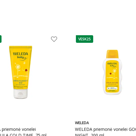
VESK25
as
patarimas
WELEDA
priemonė vonelei
WELEDA priemonė vonelei G
ULA COLD TIME, 75 ml
NIGHT, 200 ml