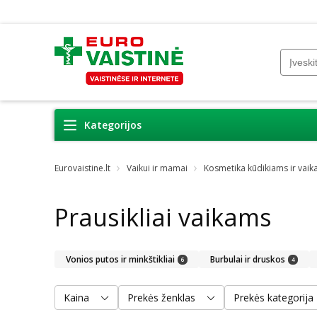
Kategorijos
Eurovaistine.lt
Vaikui ir mamai
Kosmetika kūdikiams ir vai
Prausikliai vaikams
Vonios putos ir minkštikliai
Burbulai ir druskos
6
4
Kaina
Prekės ženklas
Prekės kategorija