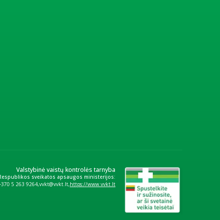
Valstybinė vaistų kontrolės tarnyba
 Respublikos sveikatos apsaugos ministerijos:
+370 5 263 9264
vvkt@vvkt.lt
https://www.vvkt.lt