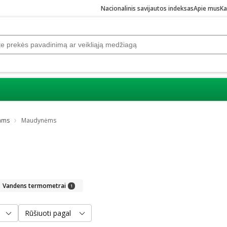
Nacionalinis savijautos indeksas
Apie mus
Ka
kams
Maudynėms
Vandens termometrai
1
Rūšiuoti pagal