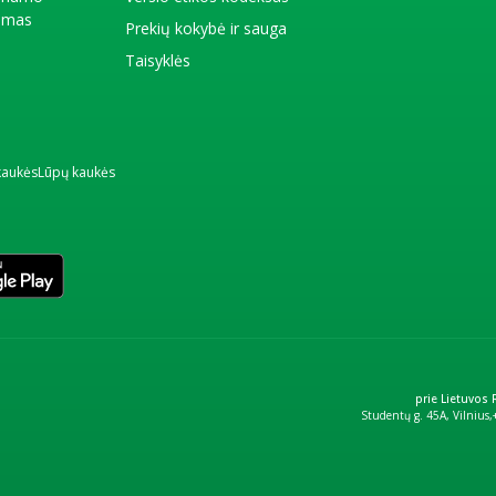
kimas
Prekių kokybė ir sauga
Taisyklės
kaukės
Lūpų kaukės
prie Lietuvos
Studentų g. 45A, Vilnius