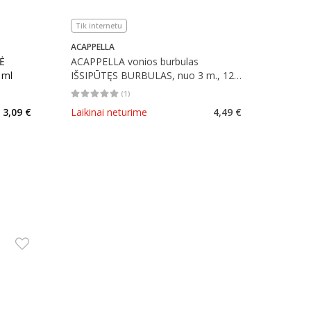
Tik internetu
ACAPPELLA
Ė
ACAPPELLA vonios burbulas
 ml
IŠSIPŪTĘS BURBULAS, nuo 3 m., 120
g
(
1
)
kaičius 36
Vidutinis įvertinimas 5.00
Įvertinimų skaičius 1
3,09 €
Laikinai neturime
4,49 €
arių nuolaida
: