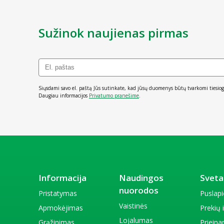
Sužinok naujienas pirmas
Siųsdami savo el. paštą Jūs sutinkate, kad jūsų duomenys būtų tvarkomi tiesiog
Daugiau informacijos
Privatumo pranešime
.
Informacija
Naudingos
Sveta
nuorodos
Pristatymas
Puslap
Vaistinės
Apmokėjimas
Prekių
Lojalumas
Grąžinimas
Priein