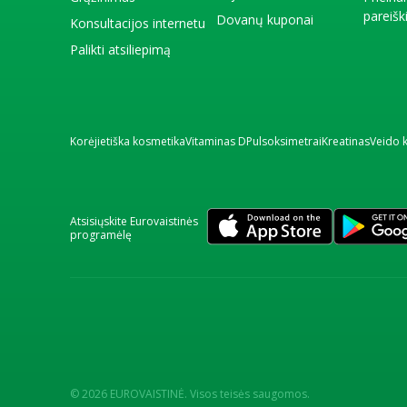
pareiš
Dovanų kuponai
Konsultacijos internetu
Palikti atsiliepimą
Korėjietiška kosmetika
Vitaminas D
Pulsoksimetrai
Kreatinas
Veido 
Atsisiųskite Eurovaistinės
programėlę
© 2026 EUROVAISTINĖ. Visos teisės saugomos.