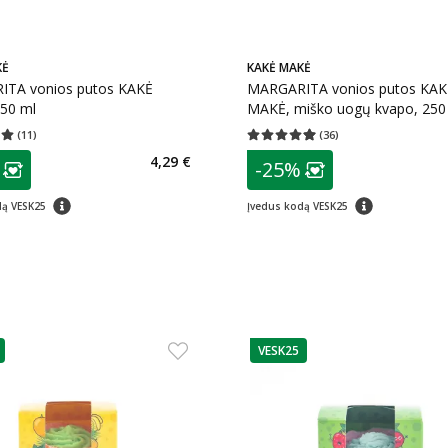
KĖ
KAKĖ MAKĖ
TA vonios putos KAKĖ
MARGARITA vonios putos KAK
50 ml
MAKĖ, miško uogų kvapo, 250
(
11
)
(
36
)
įvertinimas 5.00
Įvertinimų skaičius 11
Vidutinis įvertinimas 4.94
Įvertinimų s
as
patarimas
4,29 €
-25%
ojalumo klubo narių nuolaida
:
Lojalumo klubo n
patarimas
patarimas
dą VESK25
Įvedus kodą VESK25
VESK25
as
patarimas