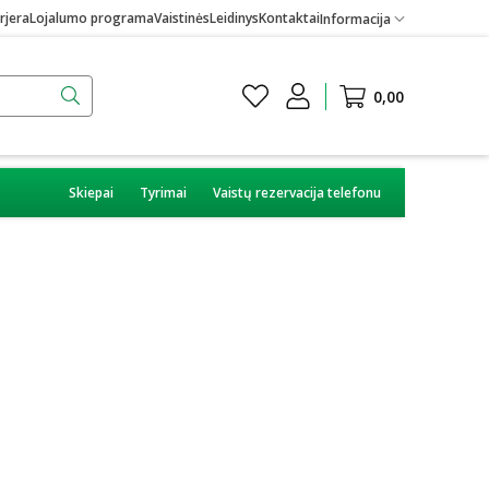
rjera
Lojalumo programa
Vaistinės
Leidinys
Kontaktai
Informacija
0,00
Skiepai
Tyrimai
Vaistų rezervacija telefonu