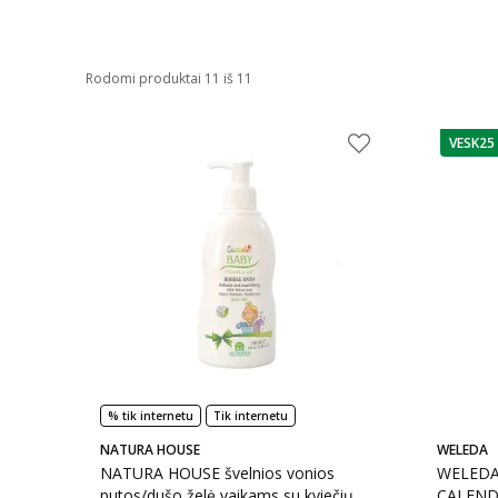
Rodomi produktai 11 iš 11
VESK25
patarim
% tik internetu
Tik internetu
NATURA HOUSE
WELEDA
NATURA HOUSE švelnios vonios
WELEDA 
putos/dušo želė vaikams su kviečių
CALEND