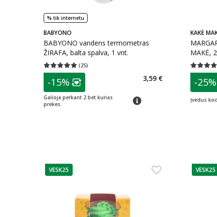
% tik internetu
BABYONO
KAKĖ MA
BABYONO vandens termometras
MARGARI
ŽIRAFA, balta spalva, 1 vnt.
MAKĖ, 2
(
25
)
Vidutinis įvertinimas 5.00
Įvertinimų skaičius 25
Vidutinis 
patarimas
patarim
3,59 €
-15%
-25%
Lojalumo klubo narių nuolaida
:
L
Galioja perkant 2 bet kurias
patarimas
Įvedus ko
prekes.
VESK25
VESK25
patarimas
patarim