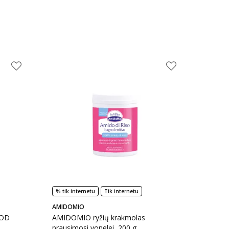
% tik internetu
Tik internetu
AMIDOMIO
OOD
AMIDOMIO ryžių krakmolas
prausimosi vonelei, 200 g