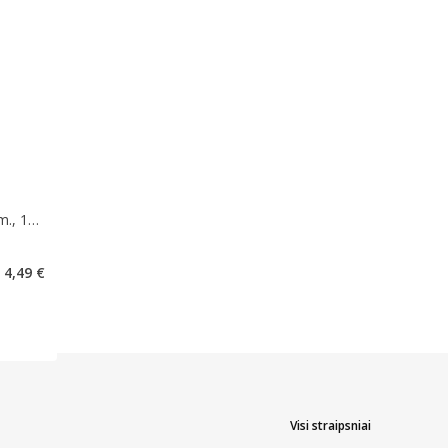
., 120
kaičius 0
4,49 €
Visi straipsniai