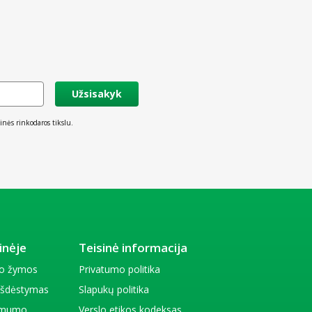
Užsisakyk
inės rinkodaros tikslu.
inėje
Teisinė informacija
io žymos
Privatumo politika
 išdėstymas
Slapukų politika
amumo
Verslo etikos kodeksas