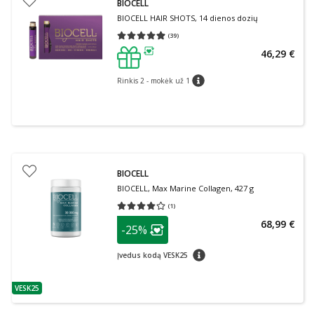
BIOCELL
BIOCELL HAIR SHOTS, 14 dienos dozių
(
39
)
Vidutinis įvertinimas 4.90
Įvertinimų skaičius 39
46,29 €
patarimas
Rinkis 2 - mokėk už 1
patarimas
BIOCELL
BIOCELL, Max Marine Collagen, 427 g
(
1
)
Vidutinis įvertinimas 4.00
Įvertinimų skaičius 1
patarimas
68,99 €
-25%
Lojalumo klubo narių nuolaida
:
patarimas
Įvedus kodą VESK25
VESK25
patarimas