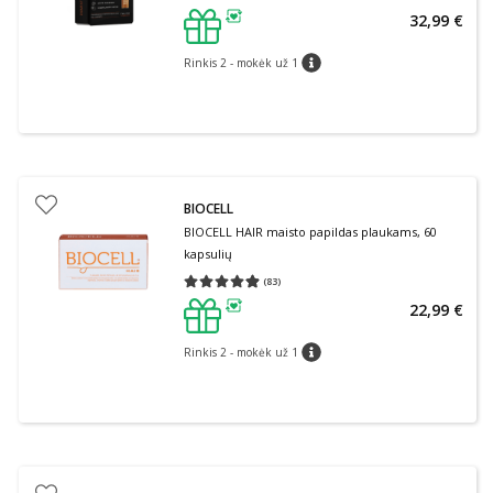
32,99 €
patarimas
Rinkis 2 - mokėk už 1
patarimas
BIOCELL
BIOCELL HAIR maisto papildas plaukams, 60
kapsulių
(
83
)
Vidutinis įvertinimas 4.88
Įvertinimų skaičius 83
22,99 €
patarimas
Rinkis 2 - mokėk už 1
patarimas