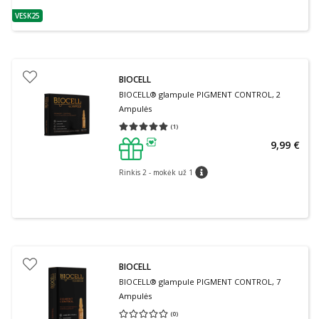
VESK25
patarimas
BIOCELL
BIOCELL® glampule PIGMENT CONTROL, 2
Ampulės
(
1
)
Vidutinis įvertinimas 5.00
Įvertinimų skaičius 1
9,99 €
patarimas
Rinkis 2 - mokėk už 1
patarimas
BIOCELL
BIOCELL® glampule PIGMENT CONTROL, 7
Ampulės
(
0
)
Vidutinis įvertinimas 0.00
Įvertinimų skaičius 0