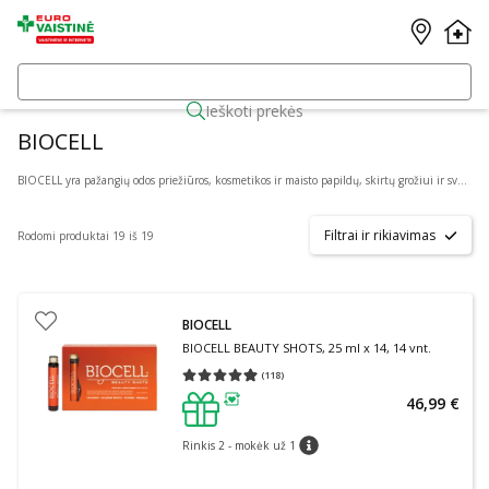
Ieškoti prekės
BIOCELL
BIOCELL yra pažangių odos priežiūros, kosmetikos ir maisto papildų, skirtų grožiui ir sveikatai, gamintojas. Prieš kelis dešimtmečius įkurto prekės ženklo didžiulį populiarumą lėmė novatoriškais moksliniais tyrimais ir pažangiausiomis technologijomis paremtų maisto papildų ir kosmetikos priemonių gamyba. Šiuo metu, čia galite tiesiog internetu pirkti BIOCELL kolageną, maisto papildus nagams, plaukams, odai, veido kaukes ir ne tik. BIOCELL yra bene geriausią kainos ir kokybės santykį rinkoje siūlantis ženklas, tad jo papildai ir priemonės tikrai pasižymi didele nauda.
Filtrai ir rikiavimas
Rodomi produktai 19 iš 19
BIOCELL
BIOCELL BEAUTY SHOTS, 25 ml x 14, 14 vnt.
(
118
)
Vidutinis įvertinimas 4.98
Įvertinimų skaičius 118
46,99 €
patarimas
Rinkis 2 - mokėk už 1
patarimas