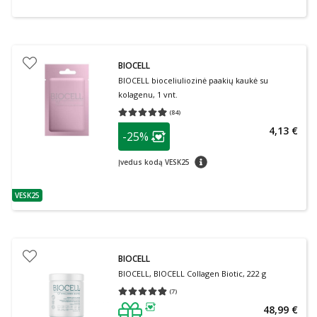
BIOCELL
BIOCELL bioceliuliozinė paakių kaukė su
kolagenu, 1 vnt.
(
84
)
Vidutinis įvertinimas 4.95
Įvertinimų skaičius 84
patarimas
4,13 €
-25%
Lojalumo klubo narių nuolaida
:
patarimas
Įvedus kodą VESK25
VESK25
patarimas
BIOCELL
BIOCELL, BIOCELL Collagen Biotic, 222 g
(
7
)
Vidutinis įvertinimas 4.86
Įvertinimų skaičius 7
48,99 €