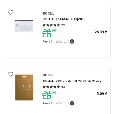
BIOCELL
BIOCELL PLATINUM, 40 kapsulių
(
20
)
Vidutinis įvertinimas 5.00
Įvertinimų skaičius 20
28,39 €
patarimas
Rinkis 2 - mokėk už 1
patarimas
BIOCELL
BIOCELL regeneruojamoji veido kaukė, 22 g
(
140
)
Vidutinis įvertinimas 4.96
Įvertinimų skaičius 140
5,09 €
patarimas
Rinkis 2 - mokėk už 1
patarimas