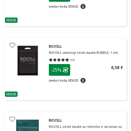
patarimas
Įvedus kodą VESK25
VESK25
patarimas
BIOCELL
BIOCELL valomoji veido kaukė BUBBLE, 1 vnt.
(
73
)
Vidutinis įvertinimas 4.90
Įvertinimų skaičius 73
patarimas
6,58 €
-25%
Lojalumo klubo narių nuolaida
:
patarimas
Įvedus kodą VESK25
VESK25
patarimas
BIOCELL
BIOCELL veido kaukė su retinoliu ir serumas su