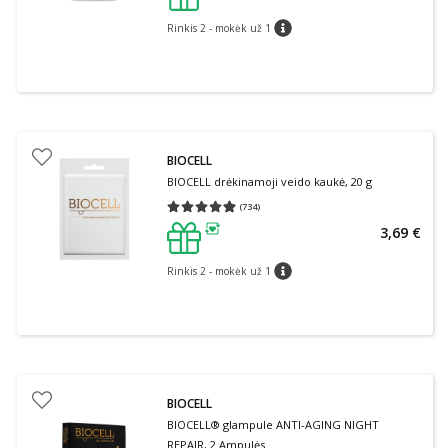
patarimas
Rinkis 2 - mokėk už 1
patarimas
BIOCELL
BIOCELL drėkinamoji veido kaukė, 20 g
(
734
)
Vidutinis įvertinimas 4.91
Įvertinimų skaičius 734
3,69 €
patarimas
Rinkis 2 - mokėk už 1
patarimas
BIOCELL
BIOCELL® glampule ANTI-AGING NIGHT
REPAIR, 2 Ampulės