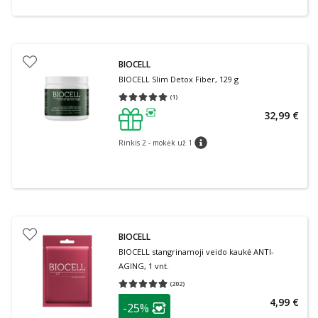
BIOCELL
BIOCELL Slim Detox Fiber, 129 g
(
1
)
Vidutinis įvertinimas 5.00
Įvertinimų skaičius 1
32,99 €
patarimas
Rinkis 2 - mokėk už 1
patarimas
BIOCELL
BIOCELL stangrinamoji veido kaukė ANTI-
AGING, 1 vnt.
(
202
)
Vidutinis įvertinimas 4.88
Įvertinimų skaičius 202
patarimas
4,99 €
-25%
Lojalumo klubo narių nuolaida
: