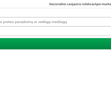
Nacionalinis savijautos indeksas
Apie mus
Ka