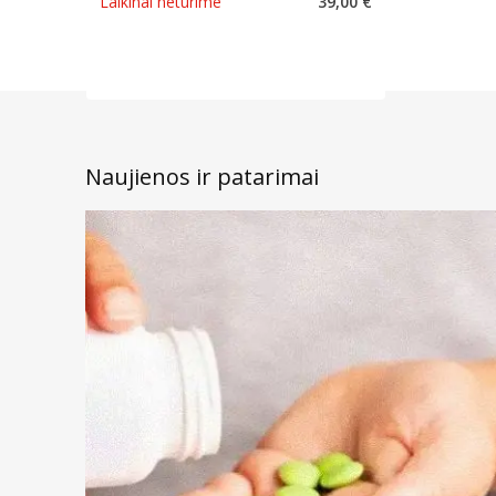
Laikinai neturime
39,00 €
Naujienos ir patarimai