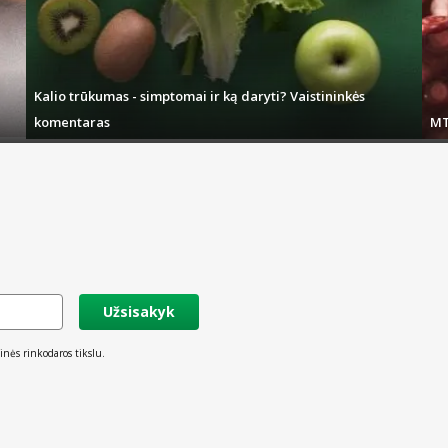
Kalio trūkumas - simptomai ir ką daryti? Vaistininkės
komentaras
MT
Užsisakyk
inės rinkodaros tikslu.