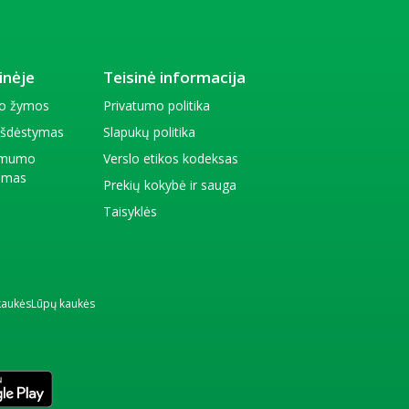
inėje
Teisinė informacija
io žymos
Privatumo politika
 išdėstymas
Slapukų politika
amumo
Verslo etikos kodeksas
kimas
Prekių kokybė ir sauga
Taisyklės
kaukės
Lūpų kaukės