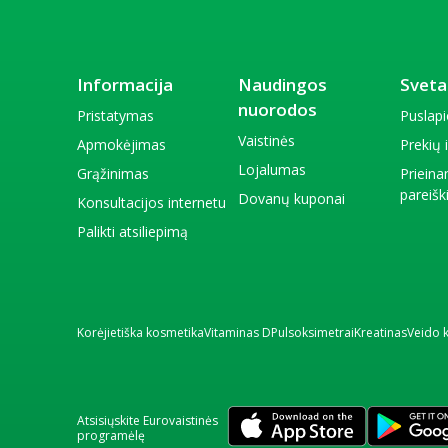
Informacija
Naudingos
Sveta
nuorodos
Pristatymas
Puslap
Vaistinės
Apmokėjimas
Prekių
Lojalumas
Grąžinimas
Priein
pareiš
Dovanų kuponai
Konsultacijos internetu
Palikti atsiliepimą
Korėjietiška kosmetika
Vitaminas D
Pulsoksimetrai
Kreatinas
Veido 
Atsisiųskite Eurovaistinės
programėlę