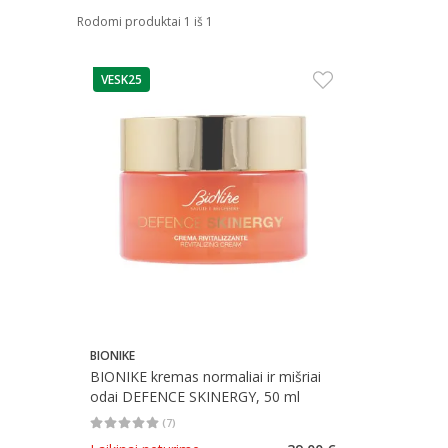
Rodomi produktai 1 iš 1
VESK25
patarimas
BIONIKE
BIONIKE kremas normaliai ir mišriai
odai DEFENCE SKINERGY, 50 ml
(
7
)
Vidutinis įvertinimas 5.00
Įvertinimų skaičius 7