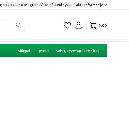
rjera
Lojalumo programa
Vaistinės
Leidinys
Kontaktai
Informacija
0,00
Skiepai
Tyrimai
Vaistų rezervacija telefonu