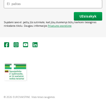
Užsisakyk
Siųsdami savo el. paštą Jūs sutinkate, kad jūsų duomenys būtų tvarkomi tiesioginės
rinkodaros tikslu. Daugiau informacijos
Privatumo pranešime
.
Valstybinė vaistų kontrolės tarnyba
prie Lietuvos Respublikos sveikatos
apsaugos ministerijos:
Studentų g. 45A, Vilnius
+370 5 263 9264
vvkt@vvkt.lt
https://www.vvkt.lt
© 2026 EUROVAISTINĖ. Visos teisės saugomos.