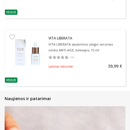
VESK25
patarimas
VITA LIBERATA
VITA LIBERATA savaiminio įdegio serumas
veidui ANTI-AGE, bekvapis, 15 ml
(
19
)
Vidutinis įvertinimas 4.74
Įvertinimų skaičius 19
39,99 €
Laikinai neturime
VESK25
patarimas
Naujienos ir patarimai