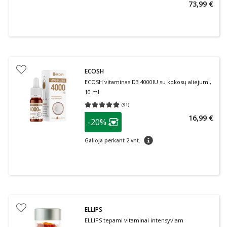
73,99 €
ECOSH
ECOSH vitaminas D3 4000IU su kokosų aliejumi,
10 ml
(
91
)
Vidutinis įvertinimas 4.91
Įvertinimų skaičius 91
patarimas
16,99 €
-20%
Lojalumo klubo narių nuolaida
:
patarimas
Galioja perkant 2 vnt.
ELLIPS
ELLIPS tepami vitaminai intensyviam