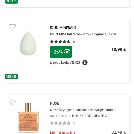
VESK25
patarimas
IDUN MINERALS
IDUN MINERALS makiažo kempinėlė, 1 vnt.
(
13
)
Vidutinis įvertinimas 4.62
Įvertinimų skaičius 13
patarimas
10,99 €
-25%
Lojalumo klubo narių nuolaida
:
patarimas
Įvedus kodą VESK25
VESK25
patarimas
NUXE
NUXE švytėjimo suteikiantis daugiafunkcis
sausas aliejus HUILE PRODIGIEUSE OR
SHIMMERING, 50 ml
(
6
)
Vidutinis įvertinimas 5.00
Įvertinimų skaičius 6
32,49 €
Laikinai neturime