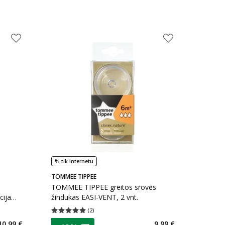
% tik internetu
TOMMEE TIPPEE
TOMMEE TIPPEE greitos srovės
cija
žindukas EASI-VENT, 2 vnt.
 0
(
2
)
kaičius 0
Vidutinis įvertinimas 5.00
Įvertinimų skaičius 2
patarimas
10,99 €
9,99 €