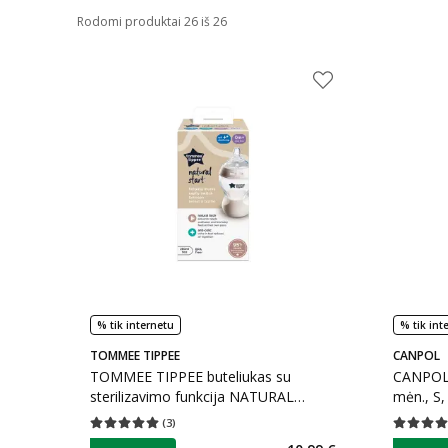
Rodomi produktai 26 iš 26
% tik internetu
% tik int
TOMMEE TIPPEE
CANPOL
TOMMEE TIPPEE buteliukas su
CANPOL 
sterilizavimo funkcija NATURAL
mėn., S, 
START, 260 ml, 1 vnt.
(
3
)
Vidutinis įvertinimas 5.00
Įvertinimų skaičius 3
Vidutinis 
patarimas
patarim