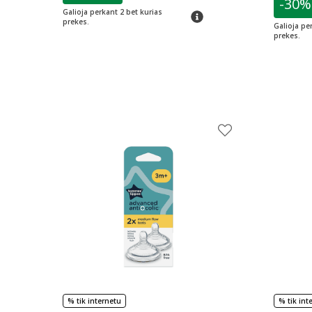
-30%
L
Galioja perkant 2 bet kurias
patarimas
prekes.
Galioja pe
prekes.
% tik internetu
% tik int