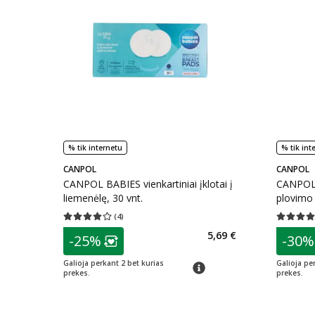
% tik internetu
% tik int
CANPOL
CANPOL
CANPOL BABIES vienkartiniai įklotai į
CANPOL 
liemenėlę, 30 vnt.
plovimo 
(
4
)
Vidutinis įvertinimas 4.00
Įvertinimų skaičius 4
Vidutinis 
patarimas
patarim
5,69 €
-25%
-30%
Lojalumo klubo narių nuolaida
:
L
Galioja perkant 2 bet kurias
Galioja pe
patarimas
prekes.
prekes.