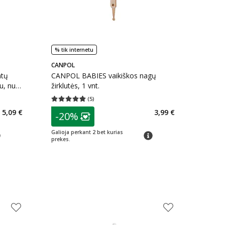
% tik internetu
CANPOL
ntų
CANPOL BABIES vaikiškos nagų
iu, nuo
žirklutės, 1 vnt.
(
5
)
kaičius 2
Vidutinis įvertinimas 4.80
Įvertinimų skaičius 5
patarimas
5,09 €
3,99 €
-20%
arių nuolaida
:
Lojalumo klubo narių nuolaida
:
Galioja perkant 2 bet kurias
arimas
patarimas
prekes.