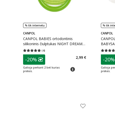
% tik internetu
% tik int
CANPOL
CANPOL
CANPOL BABIES ortodontinis
CANPOL 
silikoninis čiulptukas NIGHT DREAMS,
BABYSAF
nuo 18 mėn., 1 vnt.
(
4
)
Vidutinis įvertinimas 5.00
Įvertinimų skaičius 4
Vidutinis 
patarimas
patarim
2,99 €
-20%
-20%
Lojalumo klubo narių nuolaida
:
L
Galioja perkant 2 bet kurias
Galioja pe
patarimas
prekes.
prekes.