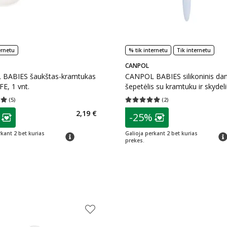
ernetu
% tik internetu
Tik internetu
CANPOL
BABIES šaukštas-kramtukas
CANPOL BABIES silikoninis da
E, 1 vnt.
šepetėlis su kramtuku ir skydel
0 mėn., 51/500_blu, 1 vnt.
(
5
)
(
2
)
įvertinimas 5.00
Įvertinimų skaičius 5
Vidutinis įvertinimas 5.00
Įvertinimų s
as
patarimas
2,19 €
-25%
ojalumo klubo narių nuolaida
:
Lojalumo klubo n
rkant 2 bet kurias
Galioja perkant 2 bet kurias
patarimas
pat
prekes.