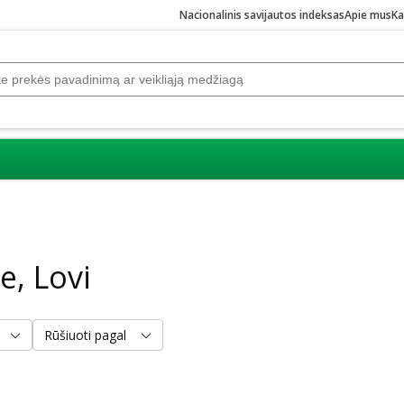
Nacionalinis savijautos indeksas
Apie mus
Ka
, Lovi
Rūšiuoti pagal