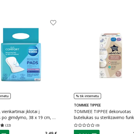
ernetu
% tik internetu
TOMMEE TIPPEE
ienkartiniai įklotai į
TOMMEE TIPPEE dekoruotas
s po gimdymo, 38 x 19 cm, 10
buteliukas su sterilizavimo funk
NATURAL START, 260 ml, nuo
(
22
)
(
0
)
įvertinimas 4.86
Įvertinimų skaičius 22
Vidutinis įvertinimas 0.00
Įvertinimų s
mėn., 1 vnt.
as
patarimas
3,49 €