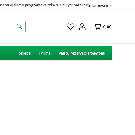
rjera
Lojalumo programa
Vaistinės
Leidinys
Kontaktai
Informacija
0,00
Skiepai
Tyrimai
Vaistų rezervacija telefonu