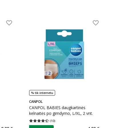
% tik internetu
CANPOL
CANPOL BABIES daugkartinės
kelnaitės po gimdymo, L/XL, 2 vnt.
(
10
)
kaičius 5
Vidutinis įvertinimas 4.40
Įvertinimų skaičius 10
patarimas