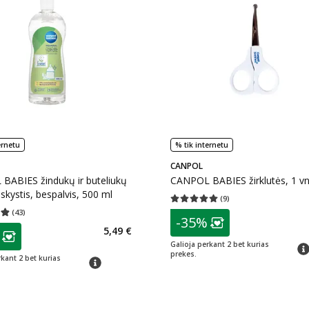
ernetu
% tik internetu
CANPOL
BABIES žindukų ir buteliukų
CANPOL BABIES žirklutės, 1 vn
skystis, bespalvis, 500 ml
(
9
)
Vidutinis įvertinimas 5.00
Įvertinimų s
(
43
)
patarimas
įvertinimas 4.86
Įvertinimų skaičius 43
-35%
Lojalumo klubo n
as
5,49 €
ojalumo klubo narių nuolaida
:
Galioja perkant 2 bet kurias
pat
prekes.
rkant 2 bet kurias
patarimas