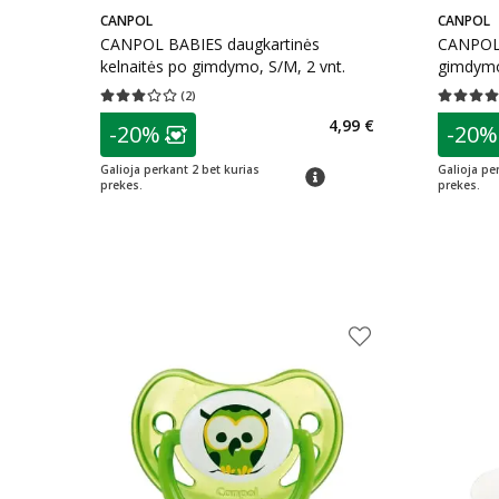
CANPOL
CANPOL
CANPOL BABIES daugkartinės
CANPOL B
kelnaitės po gimdymo, S/M, 2 vnt.
gimdymo
(
2
)
Vidutinis įvertinimas 3.00
Įvertinimų skaičius 2
Vidutinis 
patarimas
patarim
4,99 €
-20%
-20%
Lojalumo klubo narių nuolaida
:
L
Galioja perkant 2 bet kurias
Galioja pe
patarimas
prekes.
prekes.