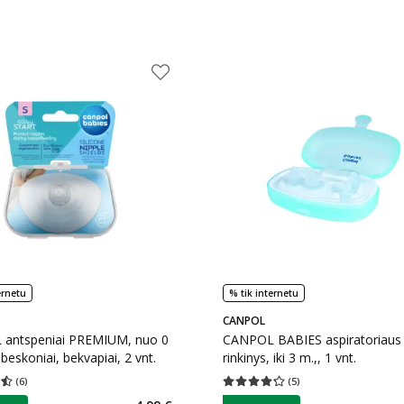
ernetu
% tik internetu
CANPOL
antspeniai PREMIUM, nuo 0
CANPOL BABIES aspiratoriaus
beskoniai, bekvapiai, 2 vnt.
rinkinys, iki 3 m.,, 1 vnt.
(
6
)
(
5
)
įvertinimas 4.50
Įvertinimų skaičius 6
Vidutinis įvertinimas 4.20
Įvertinimų s
as
patarimas