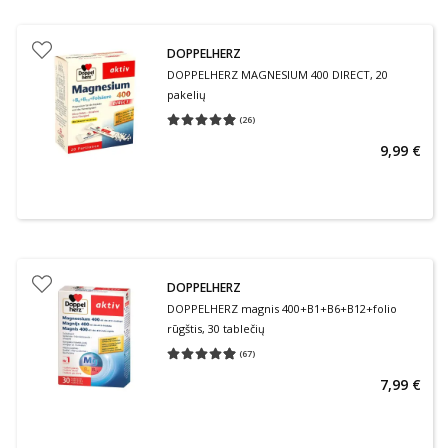
DOPPELHERZ
DOPPELHERZ MAGNESIUM 400 DIRECT, 20
pakelių
(
26
)
Vidutinis įvertinimas 4.96
Įvertinimų skaičius 26
9,99 €
DOPPELHERZ
DOPPELHERZ magnis 400+B1+B6+B12+folio
rūgštis, 30 tablečių
(
67
)
Vidutinis įvertinimas 4.94
Įvertinimų skaičius 67
7,99 €