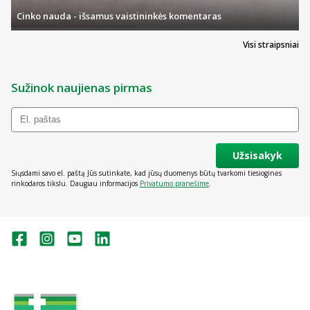
Cinko nauda - išsamus vaistininkės komentaras
Visi straipsniai
Sužinok naujienas pirmas
Užsisakyk
Siųsdami savo el. paštą Jūs sutinkate, kad jūsų duomenys būtų tvarkomi tiesioginės
rinkodaros tikslu. Daugiau informacijos
Privatumo pranešime
.
Valstybinė vaistų kontrolės tarnyba
prie Lietuvos Respublikos sveikatos
apsaugos ministerijos: