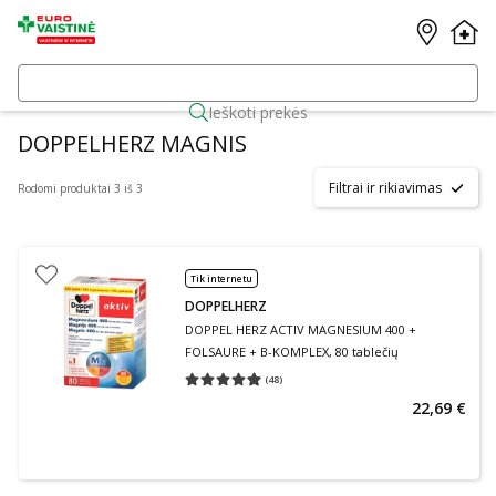
Ieškoti prekės
DOPPELHERZ MAGNIS
Filtrai ir rikiavimas
Rodomi produktai 3 iš 3
Tik internetu
DOPPELHERZ
DOPPEL HERZ ACTIV MAGNESIUM 400 +
FOLSAURE + B-KOMPLEX, 80 tablečių
(
48
)
Vidutinis įvertinimas 4.92
Įvertinimų skaičius 48
22,69 €