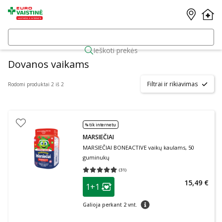
Ieškoti prekės
Dovanos vaikams
Filtrai ir rikiavimas
Rodomi produktai 2 iš 2
% tik internetu
MARSIEČIAI
MARSIEČIAI BONEACTIVE vaikų kaulams, 50
guminukų
(
31
)
Vidutinis įvertinimas 4.90
Įvertinimų skaičius 31
patarimas
15,49 €
1+1
Lojalumo klubo narių nuolaida
:
patarimas
Galioja perkant 2 vnt.