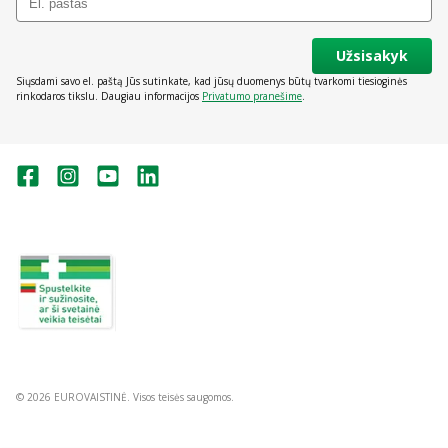
Užsisakyk
Siųsdami savo el. paštą Jūs sutinkate, kad jūsų duomenys būtų tvarkomi tiesioginės
rinkodaros tikslu. Daugiau informacijos
Privatumo pranešime
.
Valstybinė vaistų kontrolės tarnyba
prie Lietuvos Respublikos sveikatos
apsaugos ministerijos:
Studentų g. 45A, Vilnius
+370 5 263 9264
vvkt@vvkt.lt
https://www.vvkt.lt
© 2026 EUROVAISTINĖ. Visos teisės saugomos.