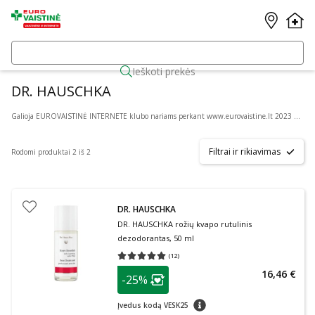
Ieškoti prekės
DR. HAUSCHKA
Galioja EUROVAISTINĖ INTERNETE klubo nariams perkant www.eurovaistine.lt 2023 06 01 - 30 prekėms pagal administracijos patvirtintą sąrašą. Įmonė pasilieka teisę bet kada keisti akcijos sąlygas. Prekių skaičius ribotas.
Filtrai ir rikiavimas
Rodomi produktai 2 iš 2
DR. HAUSCHKA
DR. HAUSCHKA rožių kvapo rutulinis
dezodorantas, 50 ml
(
12
)
Vidutinis įvertinimas 5.00
Įvertinimų skaičius 12
patarimas
16,46 €
-25%
Lojalumo klubo narių nuolaida
:
patarimas
Įvedus kodą VESK25