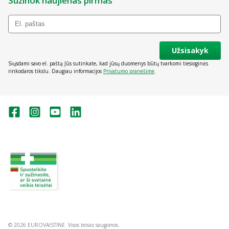
Sužinok naujienas pirmas
Užsisakyk
Siųsdami savo el. paštą Jūs sutinkate, kad jūsų duomenys būtų tvarkomi tiesioginės
rinkodaros tikslu. Daugiau informacijos
Privatumo pranešime
.
Valstybinė vaistų kontrolės tarnyba
prie Lietuvos Respublikos sveikatos
apsaugos ministerijos:
Studentų g. 45A, Vilnius
+370 5 263 9264
vvkt@vvkt.lt
https://www.vvkt.lt
© 2026 EUROVAISTINĖ. Visos teisės saugomos.