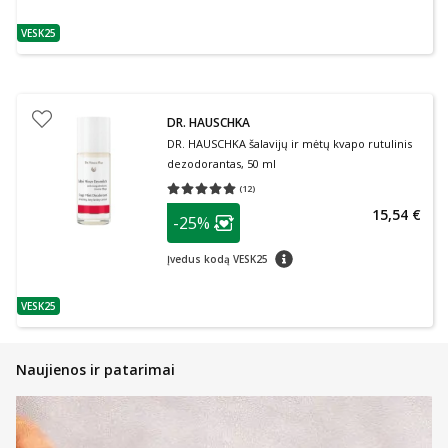
VESK25
patarimas
DR. HAUSCHKA
DR. HAUSCHKA šalavijų ir mėtų kvapo rutulinis
dezodorantas, 50 ml
(
12
)
Vidutinis įvertinimas 5.00
Įvertinimų skaičius 12
patarimas
15,54 €
-25%
Lojalumo klubo narių nuolaida
:
patarimas
Įvedus kodą VESK25
VESK25
patarimas
Naujienos ir patarimai