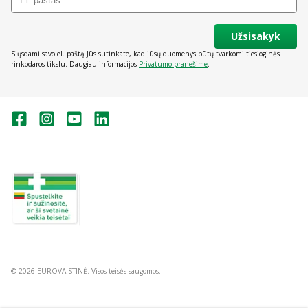
Užsisakyk
Siųsdami savo el. paštą Jūs sutinkate, kad jūsų duomenys būtų tvarkomi tiesioginės
rinkodaros tikslu. Daugiau informacijos
Privatumo pranešime
.
Valstybinė vaistų kontrolės tarnyba
prie Lietuvos Respublikos sveikatos
apsaugos ministerijos:
Studentų g. 45A, Vilnius
+370 5 263 9264
vvkt@vvkt.lt
https://www.vvkt.lt
© 2026 EUROVAISTINĖ. Visos teisės saugomos.