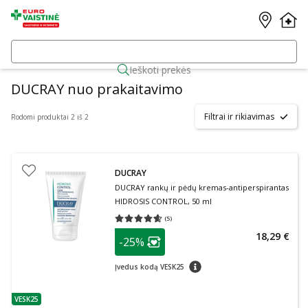
Ieškoti prekės
DUCRAY nuo prakaitavimo
Filtrai ir rikiavimas
Rodomi produktai 2 iš 2
DUCRAY
DUCRAY rankų ir pėdų kremas-antiperspirantas
HIDROSIS CONTROL, 50 ml
(
5
)
Vidutinis įvertinimas 4.60
Įvertinimų skaičius 5
patarimas
18,29 €
-25%
Lojalumo klubo narių nuolaida
:
patarimas
Įvedus kodą VESK25
VESK25
patarimas