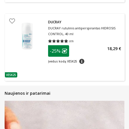
DUCRAY
DUCRAY rutulinis antiperspirantas HIDROSIS
CONTROL, 40 ml
(
23
)
Vidutinis įvertinimas 4.83
Įvertinimų skaičius 23
patarimas
18,29 €
-25%
Lojalumo klubo narių nuolaida
:
patarimas
Įvedus kodą VESK25
VESK25
patarimas
Naujienos ir patarimai