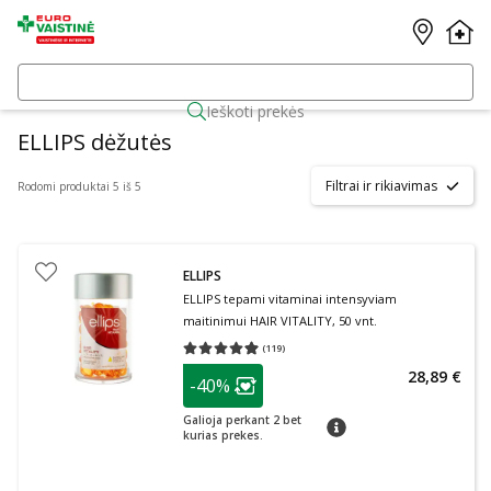
Ieškoti prekės
ELLIPS dėžutės
Filtrai ir rikiavimas
Rodomi produktai 5 iš 5
ELLIPS
ELLIPS tepami vitaminai intensyviam
maitinimui HAIR VITALITY, 50 vnt.
(
119
)
Vidutinis įvertinimas 4.92
Įvertinimų skaičius 119
patarimas
28,89 €
-40%
Lojalumo klubo narių nuolaida
:
Galioja perkant 2 bet
patarimas
kurias prekes.