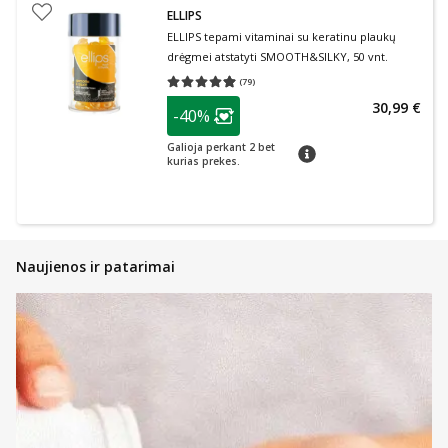
ELLIPS
ELLIPS tepami vitaminai su keratinu plaukų
drėgmei atstatyti SMOOTH&SILKY, 50 vnt.
(
79
)
Vidutinis įvertinimas 4.96
Įvertinimų skaičius 79
patarimas
30,99 €
-40%
Lojalumo klubo narių nuolaida
:
Galioja perkant 2 bet
patarimas
kurias prekes.
Naujienos ir patarimai