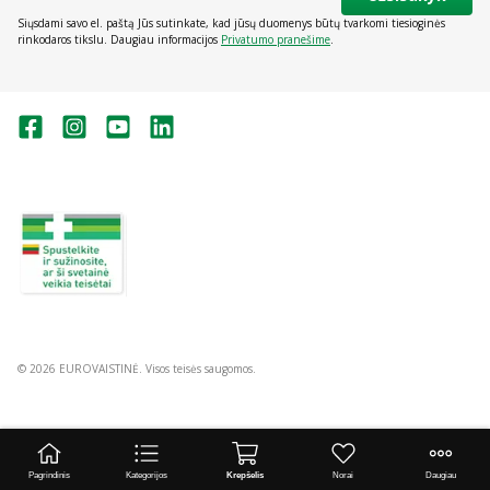
Siųsdami savo el. paštą Jūs sutinkate, kad jūsų duomenys būtų tvarkomi tiesioginės
rinkodaros tikslu. Daugiau informacijos
Privatumo pranešime
.
Valstybinė vaistų kontrolės tarnyba
prie Lietuvos Respublikos sveikatos
apsaugos ministerijos:
Studentų g. 45A, Vilnius
+370 5 263 9264
vvkt@vvkt.lt
https://www.vvkt.lt
© 2026 EUROVAISTINĖ. Visos teisės saugomos.
Pagrindinis
Kategorijos
Krepšelis
Norai
Daugiau