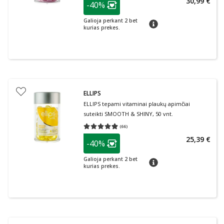
30,99 €
-40%
Lojalumo klubo narių nuolaida
:
Galioja perkant 2 bet
patarimas
kurias prekes.
ELLIPS
ELLIPS tepami vitaminai plaukų apimčiai
suteikti SMOOTH & SHINY, 50 vnt.
(
66
)
Vidutinis įvertinimas 4.89
Įvertinimų skaičius 66
patarimas
25,39 €
-40%
Lojalumo klubo narių nuolaida
:
Galioja perkant 2 bet
patarimas
kurias prekes.