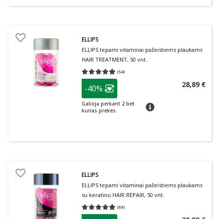
ELLIPS
ELLIPS tepami vitaminai pažeistiems plaukams
HAIR TREATMENT, 50 vnt.
(
54
)
Vidutinis įvertinimas 4.94
Įvertinimų skaičius 54
patarimas
28,89 €
-40%
Lojalumo klubo narių nuolaida
:
Galioja perkant 2 bet
patarimas
kurias prekes.
ELLIPS
ELLIPS tepami vitaminai pažeistiems plaukams
su keratinu HAIR REPAIR, 50 vnt.
(
69
)
Vidutinis įvertinimas 4.81
Įvertinimų skaičius 69
patarimas