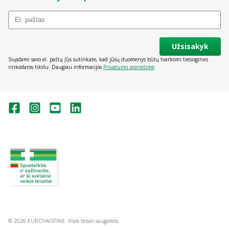
Užsisakyk
Siųsdami savo el. paštą Jūs sutinkate, kad jūsų duomenys būtų tvarkomi tiesioginės
rinkodaros tikslu. Daugiau informacijos
Privatumo pranešime
.
Valstybinė vaistų kontrolės tarnyba
prie Lietuvos Respublikos sveikatos
apsaugos ministerijos:
Studentų g. 45A, Vilnius
+370 5 263 9264
vvkt@vvkt.lt
https://www.vvkt.lt
© 2026 EUROVAISTINĖ. Visos teisės saugomos.