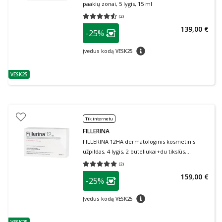
paakių zonai, 5 lygis, 15 ml
(
2
)
Vidutinis įvertinimas 4.50
Įvertinimų skaičius 2
patarimas
139,00 €
-25%
Lojalumo klubo narių nuolaida
:
patarimas
Įvedus kodą VESK25
VESK25
patarimas
Tik internetu
FILLERINA
FILLERINA 12HA dermatologinis kosmetinis
užpildas, 4 lygis, 2 buteliukai+du tikslūs,
patentuoti aplikatoriai priemonei paskirstyti.
(
2
)
Vidutinis įvertinimas 5.00
Įvertinimų skaičius 2
patarimas
159,00 €
-25%
Lojalumo klubo narių nuolaida
:
patarimas
Įvedus kodą VESK25