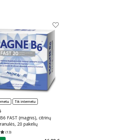
ernetu
Tik internetu
6
6 FAST (magnis), citrinų
ranulės, 20 pakelių
(
13
)
įvertinimas 4.92
Įvertinimų skaičius 13
as