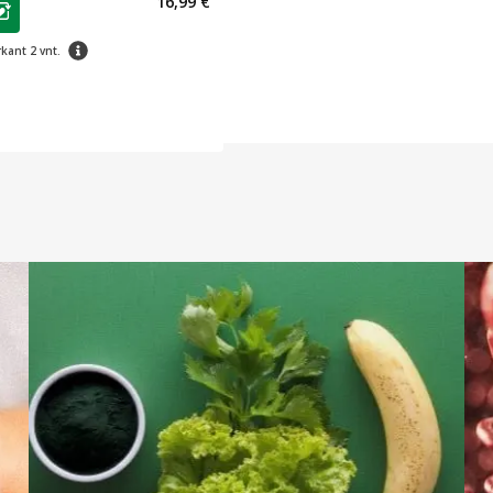
16,99 €
jalumo klubo narių nuolaida
:
patarimas
kant 2 vnt.