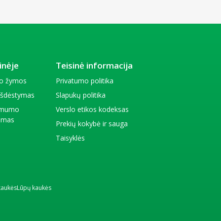
inėje
Teisinė informacija
io žymos
Privatumo politika
 išdėstymas
Slapukų politika
amumo
Verslo etikos kodeksas
kimas
Prekių kokybė ir sauga
Taisyklės
kaukės
Lūpų kaukės