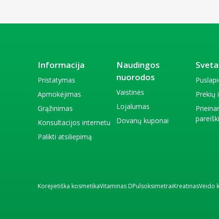
Informacija
Naudingos
Sveta
nuorodos
Pristatymas
Puslap
Vaistinės
Apmokėjimas
Prekių
Lojalumas
Grąžinimas
Priein
pareiš
Dovanų kuponai
Konsultacijos internetu
Palikti atsiliepimą
Korėjietiška kosmetika
Vitaminas D
Pulsoksimetrai
Kreatinas
Veido 