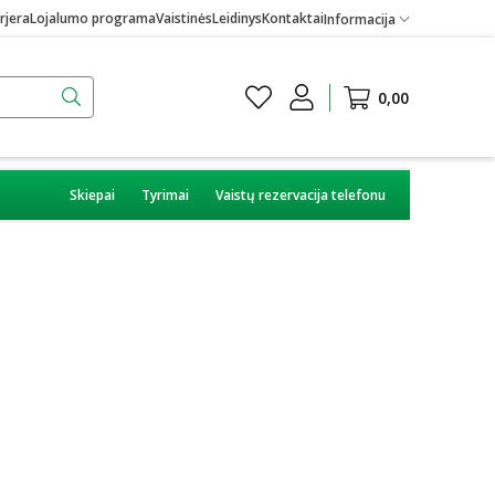
rjera
Lojalumo programa
Vaistinės
Leidinys
Kontaktai
Informacija
0,00
Skiepai
Tyrimai
Vaistų rezervacija telefonu