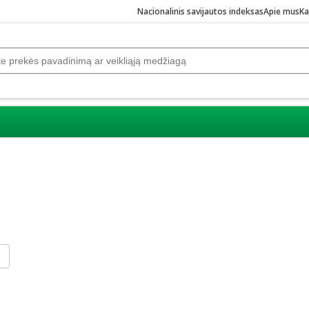
Nacionalinis savijautos indeksas
Apie mus
Ka