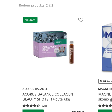
Rodomi produktai 2 iš 2
VESK25
patarimas
% tik int
ACORUS BALANCE
MAGNE B
ACORUS BALANCE COLLAGEN
MAGNE B
BEAUTY SHOTS, 14 buteliukų
skonio g
(
223
)
Vidutinis įvertinimas 4.53
Įvertinimų skaičius 223
Vidutinis 
patarimas
patarim