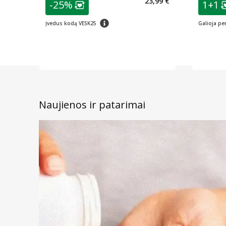
23,99 €
-25%
1+1
Lojalumo klubo narių nuolaida
:
Lo
patarimas
Įvedus kodą VESK25
Galioja per
Naujienos ir patarimai