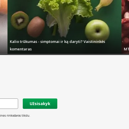
Kalio trūkumas - simptomai ir ką daryti? Vaistininkės
komentaras
MT
Užsisakyk
inės rinkodaros tikslu.