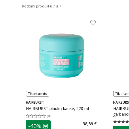
Rodomi produktai 7 iš 7
Tik internetu
Tik inter
HAIRBURST
HAIRBUR
HAIRBURST plaukų kaukė, 220 ml
HAIRBU
garbano
(
0
)
Vidutinis įvertinimas 0.00
Įvertinimų skaičius 0
plaukam
patarimas
38,89 €
Vidutinis 
-40%
Lojalumo klubo narių nuolaida
:
patarim