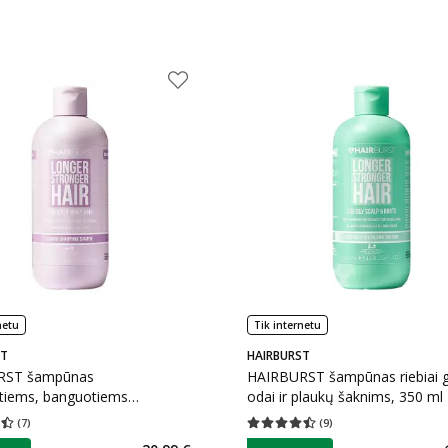
netu
Tik internetu
ST
HAIRBURST
RST šampūnas
HAIRBURST šampūnas riebiai 
tiems, banguotiems
odai ir plaukų šaknims, 350 ml
s, 350 ml
(
7
)
(
9
)
įvertinimas 4.43
Įvertinimų skaičius 7
Vidutinis įvertinimas 4.44
Įvertinimų s
as
patarimas