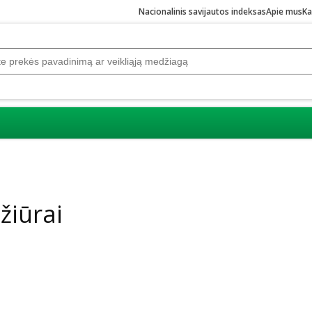
Nacionalinis savijautos indeksas
Apie mus
Ka
žiūrai