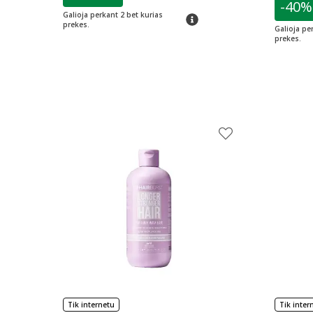
-40%
L
Galioja perkant 2 bet kurias
patarimas
prekes.
Galioja pe
prekes.
Tik internetu
Tik inter