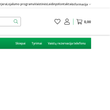
rjera
Lojalumo programa
Vaistinės
Leidinys
Kontaktai
Informacija
0,00
Skiepai
Tyrimai
Vaistų rezervacija telefonu