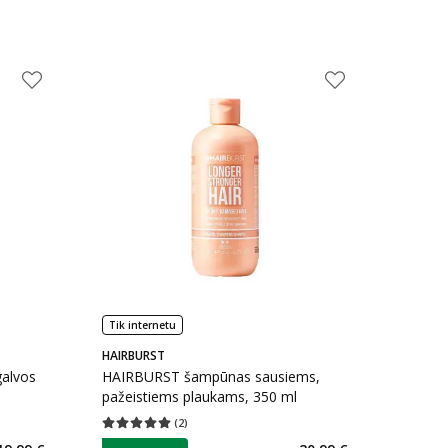
Tik internetu
HAIRBURST
galvos
HAIRBURST šampūnas sausiems,
pažeistiems plaukams, 350 ml
(
2
)
kaičius 9
Vidutinis įvertinimas 5.00
Įvertinimų skaičius 2
patarimas