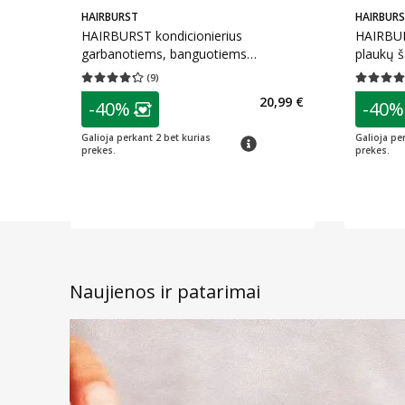
HAIRBURST
HAIRBUR
HAIRBURST kondicionierius
HAIRBUR
garbanotiems, banguotiems
plaukų š
plaukams, 350 ml
(
9
)
Vidutinis įvertinimas 4.22
Įvertinimų skaičius 9
Vidutinis 
patarimas
patarim
20,99 €
-40%
-40%
Lojalumo klubo narių nuolaida
:
L
Galioja perkant 2 bet kurias
Galioja pe
patarimas
prekes.
prekes.
Naujienos ir patarimai