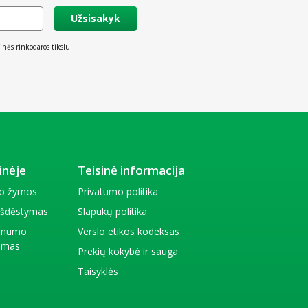
Užsisakyk
inės rinkodaros tikslu.
inėje
Teisinė informacija
io žymos
Privatumo politika
 išdėstymas
Slapukų politika
amumo
Verslo etikos kodeksas
kimas
Prekių kokybė ir sauga
Taisyklės