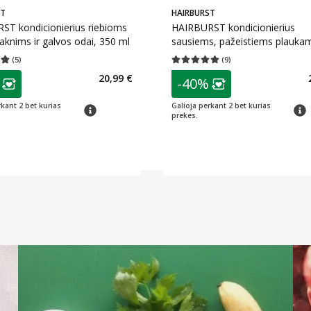
ST
HAIRBURST
ST kondicionierius riebioms
HAIRBURST kondicionierius
aknims ir galvos odai, 350 ml
sausiems, pažeistiems plauka
ml
(
5
)
(
9
)
įvertinimas 4.80
Įvertinimų skaičius 5
Vidutinis įvertinimas 5.00
Įvertinimų s
as
patarimas
20,99 €
-40%
ojalumo klubo narių nuolaida
:
Lojalumo klubo n
rkant 2 bet kurias
Galioja perkant 2 bet kurias
patarimas
patar
prekes.