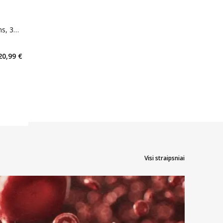
ms, 350
kaičius 9
20,99 €
arių nuolaida
:
imas
Visi straipsniai