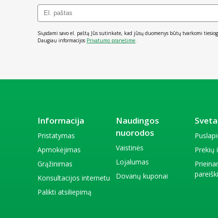
Siųsdami savo el. paštą Jūs sutinkate, kad jūsų duomenys būtų tvarkomi tiesiog
Daugiau informacijos
Privatumo pranešime
.
Informacija
Naudingos
Sveta
nuorodos
Pristatymas
Puslap
Vaistinės
Apmokėjimas
Prekių
Lojalumas
Grąžinimas
Priein
pareiš
Dovanų kuponai
Konsultacijos internetu
Palikti atsiliepimą