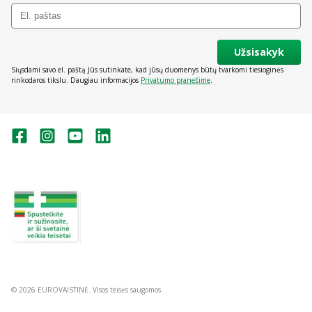
Užsisakyk
Siųsdami savo el. paštą Jūs sutinkate, kad jūsų duomenys būtų tvarkomi tiesioginės
rinkodaros tikslu. Daugiau informacijos
Privatumo pranešime
.
Valstybinė vaistų kontrolės tarnyba
prie Lietuvos Respublikos sveikatos
apsaugos ministerijos:
Studentų g. 45A, Vilnius
+370 5 263 9264
vvkt@vvkt.lt
https://www.vvkt.lt
© 2026 EUROVAISTINĖ. Visos teisės saugomos.