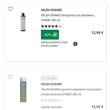
HELEN SEWARD
HELEN SEWARD šampūnas nuo pleiskanų
SYNEBI, 300 ml
(
2
)
Vidutinis įvertinimas 5.00
Įvertinimų skaičius 2
patarimas
12,99 €
-40%
Lojalumo klubo narių nuolaida
:
Galioja perkant 2 bet
patarimas
kurias prekes.
Tik internetu
HELEN SEWARD
HELEN SEWARD apimties plaukams suteikiantis
kondicionierius SYNEBI, 300 ml
(
0
)
Vidutinis įvertinimas 0.00
Įvertinimų skaičius 0
15,99 €
Laikinai neturime