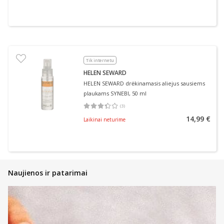
Tik internetu
HELEN SEWARD
HELEN SEWARD drėkinamasis aliejus sausiems
plaukams SYNEBI, 50 ml
(
3
)
Vidutinis įvertinimas 3.33
Įvertinimų skaičius 3
14,99 €
Laikinai neturime
Naujienos ir patarimai