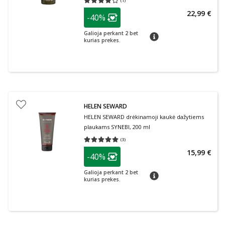
(
1
)
Vidutinis įvertinimas 4.00
Įvertinimų skaičius 1
patarimas
22,99 €
-40%
Lojalumo klubo narių nuolaida
:
Galioja perkant 2 bet
patarimas
kurias prekes.
HELEN SEWARD
HELEN SEWARD drėkinamoji kaukė dažytiems
plaukams SYNEBI, 200 ml
(
3
)
Vidutinis įvertinimas 5.00
Įvertinimų skaičius 3
patarimas
15,99 €
-40%
Lojalumo klubo narių nuolaida
:
Galioja perkant 2 bet
patarimas
kurias prekes.