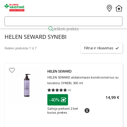
Ieškoti prekės
HELEN SEWARD SYNEBI
Filtrai ir rikiavimas
Rodomi produktai 7 iš 7
HELEN SEWARD
HELEN SEWARD atstatomasis kondicionierius su
keratinu SYNEBI, 300 ml
(
1
)
Vidutinis įvertinimas 5.00
Įvertinimų skaičius 1
patarimas
14,99 €
-40%
Lojalumo klubo narių nuolaida
:
Galioja perkant 2 bet
patarimas
kurias prekes.