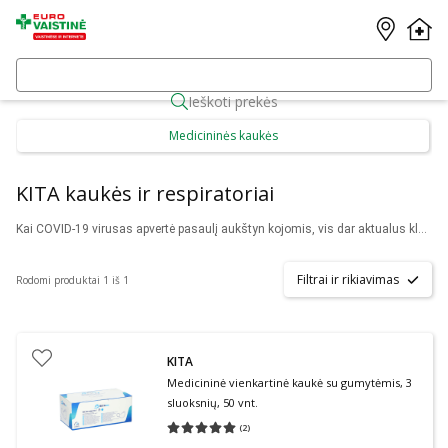
Ieškoti prekės
Medicininės kaukės
KITA kaukės ir respiratoriai
Kai COVID-19 virusas apvertė pasaulį aukštyn kojomis, vis dar aktualus klausimas – ar veido kaukės gali apsaugoti save ir kitus nuo užsikrėtimo? Atsakymas nėra vienareikšmis, tačiau norint sumažinti riziką, tinkamai ir atsakingai dėvimos veido kaukės yra būtinos, tuo pačiu laikantis atstumo ir higienos reikalavimų. Būkite atsakingi ir įsigykite apsauginių
Filtrai ir rikiavimas
Rodomi produktai 1 iš 1
KITA
Medicininė vienkartinė kaukė su gumytėmis, 3
sluoksnių, 50 vnt.
(
2
)
Vidutinis įvertinimas 5.00
Įvertinimų skaičius 2