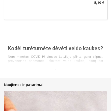
5,19 €
Kodėl turėtumėte dėvėti veido kaukes?
Nors minėtas COVID-19 virusas Latvijoje plinta gana silpnai,
prevencinės priemonės, įskaitant veido kaukes, leistų dar
veiksmingiau apriboti šį plitimą. Apsaugines kaukes turėtų
dėvėti visi susirgimo simptomus (kosulį, slogą ar čiaudulį) pajutę
asmenys. Lašelių plitimas yra ribojamas (kurių sudėtyje gali būti
virusas), jiems liekant apsauginėje veido kaukėje ir nepatenkant į
aplinką.
Naujienos ir patarimai
Ar veido kaukės tipas yra svarbus?
Skirtingų tipų veido kaukės yra skirtingo pralaidumo. Nuo to
priklauso šios kaukės veiksmingumas. Bet kuri kaukė apsaugos
nuo didelių vandens lašų, kūno skysčių ar kito tipo lašelių, tačiau