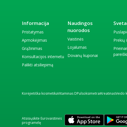
Informacija
Naudingos
Sveta
nuorodos
Pristatymas
Puslap
Vaistinės
Apmokėjimas
Prekių
Lojalumas
Grąžinimas
Priein
pareiš
Dovanų kuponai
Konsultacijos internetu
Palikti atsiliepimą
Korėjietiška kosmetika
Vitaminas D
Pulsoksimetrai
Kreatinas
Veido 
Atsisiųskite Eurovaistinės
programėlę