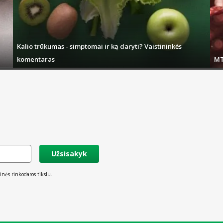
Kalio trūkumas - simptomai ir ką daryti? Vaistininkės
komentaras
MT
Užsisakyk
inės rinkodaros tikslu.