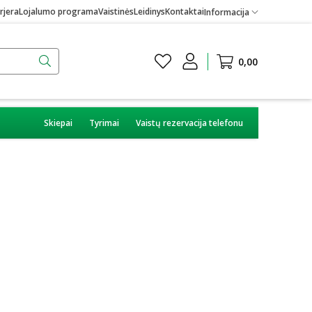
rjera
Lojalumo programa
Vaistinės
Leidinys
Kontaktai
Informacija
0,00
Skiepai
Tyrimai
Vaistų rezervacija telefonu