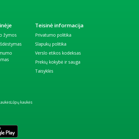
inėje
Teisinė informacija
io žymos
Privatumo politika
 išdėstymas
Slapukų politika
amumo
Verslo etikos kodeksas
kimas
Prekių kokybė ir sauga
Taisyklės
kaukės
Lūpų kaukės