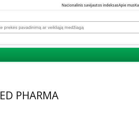
Nacionalinis savijautos indeksas
Apie mus
Ka
MED PHARMA