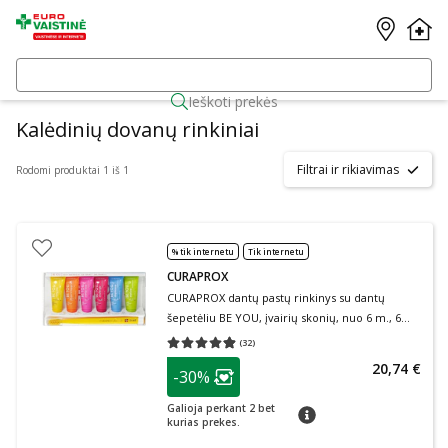
Ieškoti prekės
Kalėdinių dovanų rinkiniai
Filtrai ir rikiavimas
Rodomi produktai 1 iš 1
% tik internetu
Tik internetu
CURAPROX
CURAPROX dantų pastų rinkinys su dantų
šepetėliu BE YOU, įvairių skonių, nuo 6 m., 6
vnt., 10 ml+dantų šepetėlis
(
32
)
Vidutinis įvertinimas 4.88
Įvertinimų skaičius 32
patarimas
20,74 €
-30%
Lojalumo klubo narių nuolaida
:
Galioja perkant 2 bet
patarimas
kurias prekes.