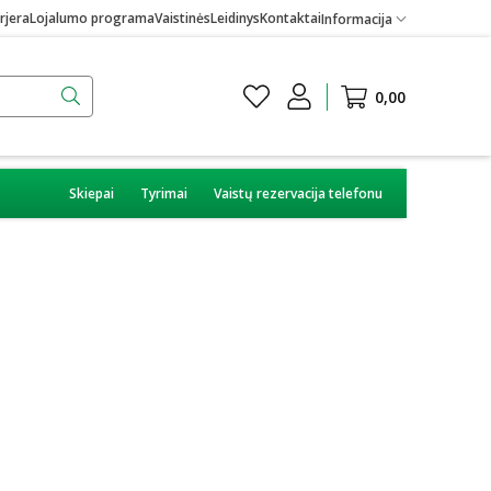
rjera
Lojalumo programa
Vaistinės
Leidinys
Kontaktai
Informacija
0,00
Skiepai
Tyrimai
Vaistų rezervacija telefonu