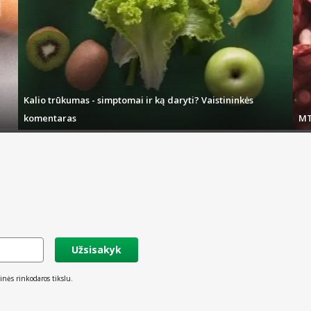
Kalio trūkumas - simptomai ir ką daryti? Vaistininkės
komentaras
MT
Užsisakyk
inės rinkodaros tikslu.