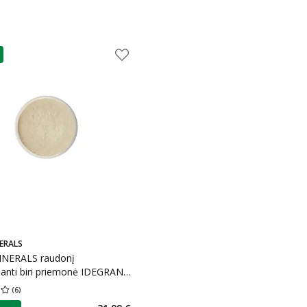
as
ERALS
NERALS raudonį
anti biri priemonė IDEGRAN,
, 4 g
(
6
)
įvertinimas 4.17
Įvertinimų skaičius 6
as