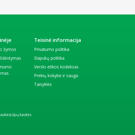
inėje
Teisinė informacija
io žymos
Privatumo politika
 išdėstymas
Slapukų politika
amumo
Verslo etikos kodeksas
kimas
Prekių kokybė ir sauga
Taisyklės
kaukės
Lūpų kaukės