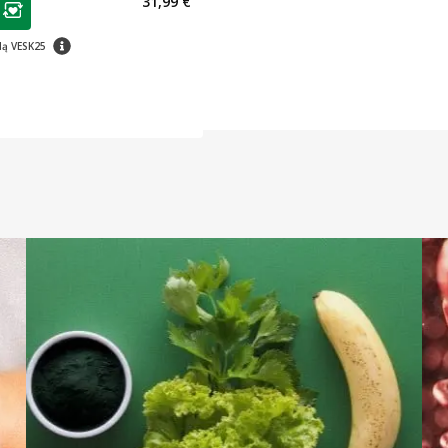
31,99 €
ojalumo klubo narių nuolaida
:
patarimas
dą VESK25