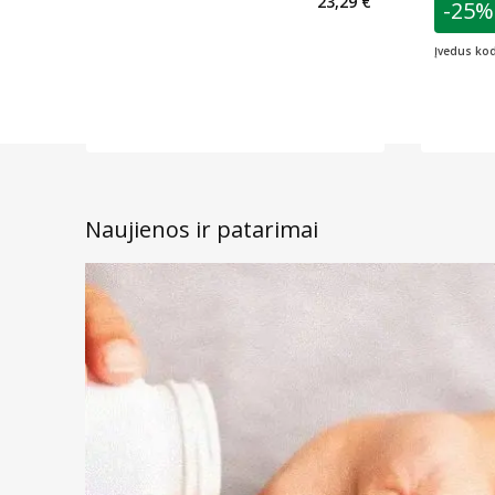
23,29 €
-25%
L
Įvedus ko
Naujienos ir patarimai