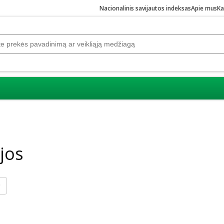
Nacionalinis savijautos indeksas
Apie mus
Ka
jos