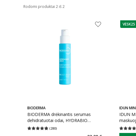
Rodomi produktai 2 iš 2
VESK25
patarim
BIODERMA
IDUN MIN
BIODERMA drėkinantis serumas
IDUN MI
dehidratuotai odai, HYDRABIO
maskuoj
SÉRUM, 40 ml
Nr. 2012
(
280
)
Vidutinis įvertinimas 4.91
Įvertinimų skaičius 280
Vidutinis 
patarim