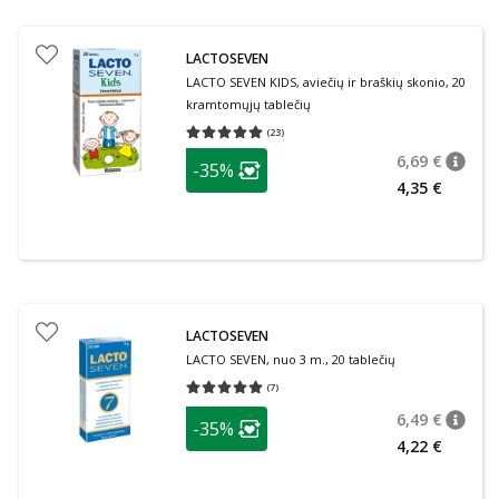
LACTOSEVEN
LACTO SEVEN KIDS, aviečių ir braškių skonio, 20
kramtomųjų tablečių
(
23
)
Vidutinis įvertinimas 5.00
Įvertinimų skaičius 23
patarimas
6,69 €
-35%
patari
Įprasta
Lojalumo klubo narių nuolaida
:
4,35 €
LACTOSEVEN
LACTO SEVEN, nuo 3 m., 20 tablečių
(
7
)
Vidutinis įvertinimas 5.00
Įvertinimų skaičius 7
patarimas
6,49 €
-35%
patari
Įprasta
Lojalumo klubo narių nuolaida
:
4,22 €