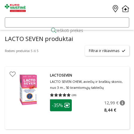
Ieškoti prekės
LACTO SEVEN produktai
Filtrai ir rikiavimas
Rodomi produktai 5 iš 5
LACTOSEVEN
LACTO SEVEN CHEW, aviečių ir braškių skonio,
nuo 3 m., 50 kramtomųjų tablečių
(
20
)
Vidutinis įvertinimas 5.00
Įvertinimų skaičius 20
patarimas
12,99 €
-35%
patari
Įprasta
Lojalumo klubo narių nuolaida
:
8,44 €