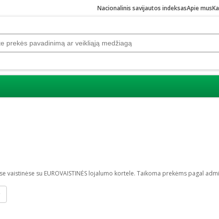
Nacionalinis savijautos indeksas
Apie mus
Ka