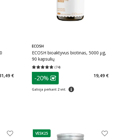
ECOSH
0
ECOSH bioaktyvus biotinas, 5000 µg,
90 kapsulių
(
74
)
kaičius 2
Vidutinis įvertinimas 5.00
Įvertinimų skaičius 74
patarimas
31,49 €
19,49 €
-20%
arių nuolaida
:
Lojalumo klubo narių nuolaida
:
patarimas
Galioja perkant 2 vnt.
VESK25
patarimas