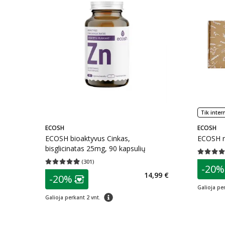
Tik inter
ECOSH
ECOSH
ECOSH bioaktyvus Cinkas,
ECOSH ri
bisglicinatas 25mg, 90 kapsulių
Vidutinis 
(
301
)
patarim
Vidutinis įvertinimas 4.92
Įvertinimų skaičius 301
-20%
L
patarimas
14,99 €
-20%
Lojalumo klubo narių nuolaida
:
Galioja per
patarimas
Galioja perkant 2 vnt.