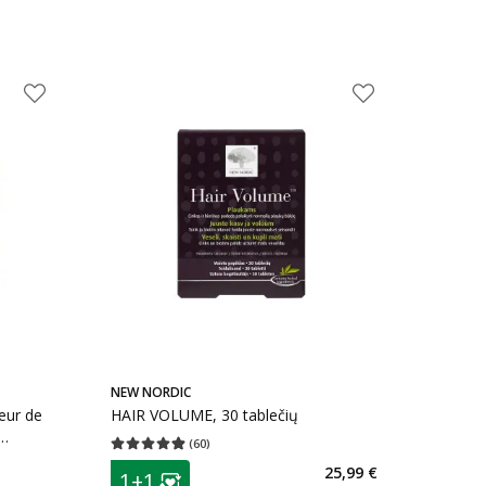
NEW NORDIC
eur de
HAIR VOLUME, 30 tablečių
(
60
)
Vidutinis įvertinimas 4.90
Įvertinimų skaičius 60
lės
patarimas
25,99 €
kaičius 2
1+1