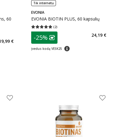
Tik internetu
EVONIA
s, 60
EVONIA BIOTIN PLUS, 60 kapsulių
(
2
)
Vidutinis įvertinimas 5.00
Įvertinimų skaičius 2
patarimas
24,19 €
kaičius 57
-25%
Lojalumo klubo narių nuolaida
:
19,99 €
arių nuolaida
:
patarimas
Įvedus kodą VESK25