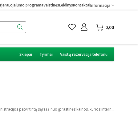
rjera
Lojalumo programa
Vaistinės
Leidinys
Kontaktai
Informacija
0,00
Skiepai
Tyrimai
Vaistų rezervacija telefonu
Galioja 2023 06 01 - 30 www.eurovaistine.lt klubo nariams ir fizinėse vaistinėse su EUROVAISTINĖS lojalumo kortele. Taikoma prekėms pagal administracijos patvirtintą sąrašą nuo įprastinės kainos, kurios internete gali skirtis nuo prekių kainų fizinėse vaistinėse. Pasiūlymo sąlygos gali keistis. Prekių skaičius ribotas. Maisto papildas.