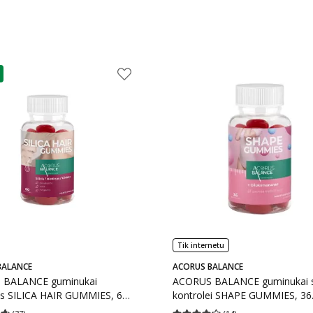
as
Tik internetu
BALANCE
ACORUS BALANCE
 BALANCE guminukai
ACORUS BALANCE guminukai s
s SILICA HAIR GUMMIES, 60
kontrolei SHAPE GUMMIES, 36
kų
Guminukai