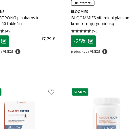
Tik internetu
ANS
BLOOMIES
STRONG plaukams ir
BLOOMMIES vitaminai plaukam
60 tablečių
kramtomųjų guminukų
(
45
)
(
57
)
įvertinimas 4.84
Įvertinimų skaičius 45
Vidutinis įvertinimas 4.91
Įvertinimų s
as
patarimas
17,79 €
-25%
ojalumo klubo narių nuolaida
:
Lojalumo klubo n
patarimas
patarimas
dą VESK25
Įvedus kodą VESK25
VESK25
as
patarimas