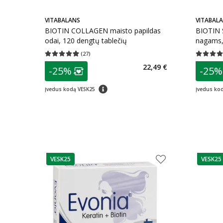
VITABALANS
VITABAL
BIOTIN COLLAGEN maisto papildas
BIOTIN 
odai, 120 dengtų tablečių
nagams, 
(
27
)
Vidutinis įvertinimas 4.93
Įvertinimų skaičius 27
Vidutinis 
patarimas
patarim
22,49 €
-25%
-25%
Lojalumo klubo narių nuolaida
:
L
patarimas
Įvedus kodą VESK25
Įvedus ko
VESK25
VESK25
patarimas
patarim