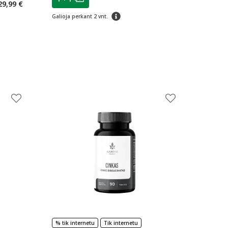
Lojalumo klubo narių nuolaida
:
29,99 €
arių nuolaida
:
patarimas
Galioja perkant 2 vnt.
% tik internetu
Tik internetu