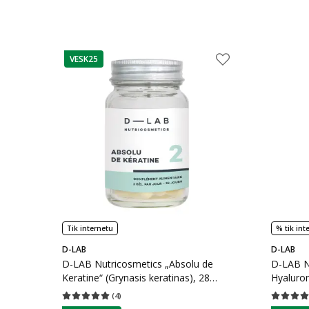
VESK25
patarimas
Tik internetu
% tik int
D-LAB
D-LAB
D-LAB Nutricosmetics „Absolu de
D-LAB N
Keratine“ (Grynasis keratinas), 28
Hyaluron
Kapsulės
(
4
)
Vidutinis įvertinimas 5.00
Įvertinimų skaičius 4
Vidutinis 