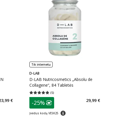
Tik internetu
D-LAB
EN
D-LAB Nutricosmetics „Absolu de
Collagene“, 84 Tabletės
(
5
)
kaičius 9
Vidutinis įvertinimas 5.00
Įvertinimų skaičius 5
patarimas
23,99 €
29,99 €
-25%
arių nuolaida
:
Lojalumo klubo narių nuolaida
:
patarimas
Įvedus kodą VESK25