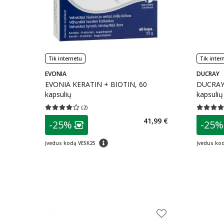
Tik internetu
Tik inter
EVONIA
DUCRAY
EVONIA KERATIN + BIOTIN, 60
DUCRAY
kapsulių
kapsulių
(
2
)
Vidutinis įvertinimas 4.00
Įvertinimų skaičius 2
Vidutinis 
patarimas
patarim
41,99 €
-25%
-25%
Lojalumo klubo narių nuolaida
:
L
patarimas
Įvedus kodą VESK25
Įvedus ko