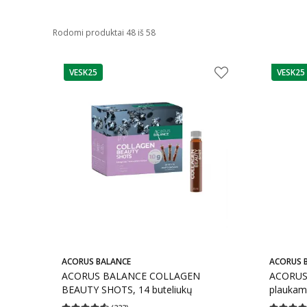
Rodomi produktai 48 iš 58
VESK25
VESK25
patarimas
patarim
ACORUS BALANCE
ACORUS 
ACORUS BALANCE COLLAGEN
ACORUS
BEAUTY SHOTS, 14 buteliukų
plaukam
guminu