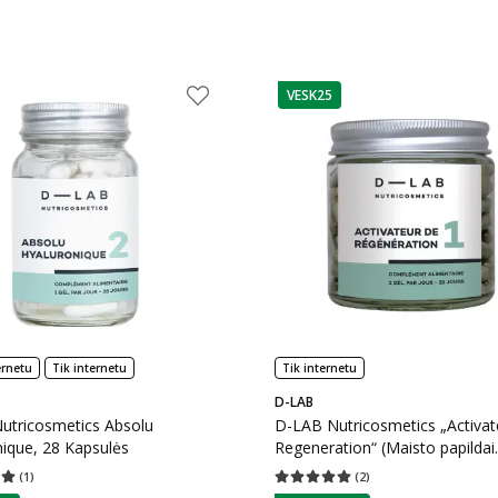
VESK25
patarimas
ernetu
Tik internetu
Tik internetu
D-LAB
utricosmetics Absolu
D-LAB Nutricosmetics „Activat
ique, 28 Kapsulės
Regeneration“ (Maisto papildai
medžiagų apykaitai), 56 Kapsu
(
1
)
(
2
)
įvertinimas 5.00
Įvertinimų skaičius 1
Vidutinis įvertinimas 5.00
Įvertinimų s