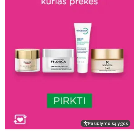
Pasiūlymo sąlygos