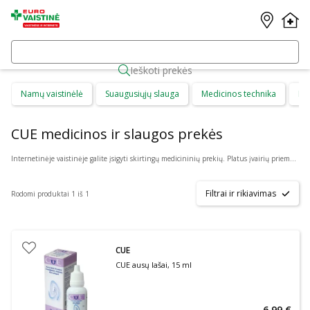
Ieškoti prekės
Namų vaistinėlė
Suaugusiųjų slauga
Medicinos technika
Di
CUE medicinos ir slaugos prekės
Internetinėje vaistinėje galite įsigyti skirtingų medicininių prekių. Platus įvairių priemonių ir technikos pasirinkimas leis visiems pirkėjams lengviau rasti tai, ko jie ieško. Šioje prekių kategorijoje yra daugybė skirtingų medicinos priemonių ir priedų, pradedant specialiais kremais ir pleistrais, baigiant kapsulėmis ar drėkinančiais akių lašais. Jeigu jums sunku apsispręsti, kurie produktai būtų geriausias ar tinkamiausias pasirinkimas, mūsų konsultantai gali jums patarti nuotoliniu būdu: internetu aktyviame pokalbio lange, el. paštu ar telefonu.
Filtrai ir rikiavimas
Rodomi produktai 1 iš 1
CUE
CUE ausų lašai, 15 ml
6,99 €