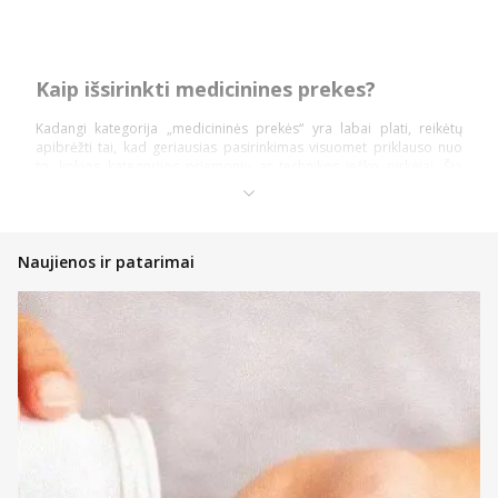
Kaip išsirinkti medicinines prekes?
Kadangi kategorija „medicininės prekės“ yra labai plati, reikėtų
apibrėžti tai, kad geriausias pasirinkimas visuomet priklauso nuo
to, kokios kategorijos priemonių ar technikos ieško pirkėjai. Šią
prekių kategoriją daugiausiai sudaro: diagnostika ir testai,
ortopedinės prekės, kraujospūdžio matuokliai, optikos prekės,
vaistinėlės ir skubios pagalbos priemonės.
Pasidalinsime bendromis įžvalgomis, ką vertėtų žinoti kiekvienam
Naujienos ir patarimai
pirkėjui, nusprendusiam pirkti internetinėje vaistinėje, kad įsigytų
priemonių ir technikos nauda būtų pati didžiausia!
Atsidarykite prekės puslapyje ir perskaitykite aprašymą,
instrukcijas bei kitą aktualią informaciją;
Atkreipkite dėmesį į kainą;
Jeigu prekė patiko, tačiau norite dar pasidairyti po prekių
katalogą, galite įsidėti ją į savo norų krepšelį ir prie jos
sugrįžti vėliau;
Nedvejokite konsultuotis su internetinės vaistinės komanda,
kad gautumėte profesionalų patarimą bet kuriuo klausimu;
Jeigu tai – ne vaistiniai preparatai, galite atkreipti dėmesį į
informaciją prie kainos – gali būti taikoma akcija su lojalumo