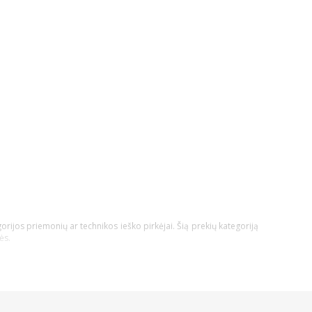
orijos priemonių ar technikos ieško pirkėjai. Šią prekių kategoriją
ės.
technikos nauda būtų pati didžiausia!