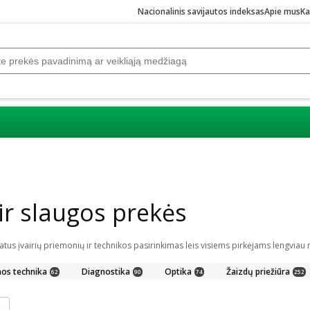
Nacionalinis savijautos indeksas
Apie mus
Ka
r slaugos prekės
nos technika
Diagnostika
Optika
Žaizdų priežiūra
62
90
74
252