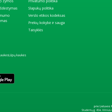
io žymos
Privatumo politika
 išdėstymas
Slapukų politika
amumo
Verslo etikos kodeksas
kimas
Prekių kokybė ir sauga
Taisyklės
kaukės
Lūpų kaukės
prie Lietuvos
Studentų g. 45A, Vilnius