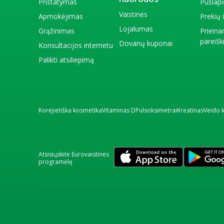
Pristatymas
Puslap
Vaistinės
Apmokėjimas
Prekių
Lojalumas
Grąžinimas
Priein
pareiš
Dovanų kuponai
Konsultacijos internetu
Palikti atsiliepimą
Korėjietiška kosmetika
Vitaminas D
Pulsoksimetrai
Kreatinas
Veido 
Atsisiųskite Eurovaistinės
programėlę