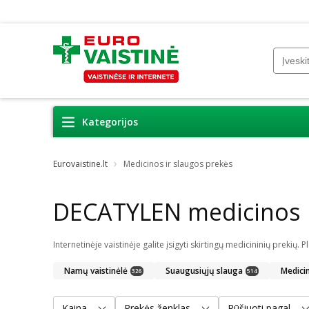
Kategorijos
Eurovaistine.lt
Medicinos ir slaugos prekės
DECATYLEN medicinos i
Namų vaistinėlė
Suaugusiųjų slauga
Medici
326
514
Kaina
Prekės ženklas
Rūšiuoti pagal