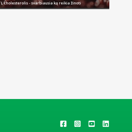
L cholesterolis - svarbiausia ką reikia žinoti