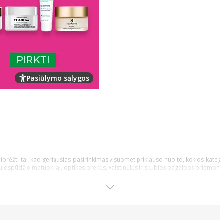
Pasiūlymo sąlygos
pibrėžti tai, kad geriausias pasirinkimas visuomet priklauso nuo to, kokios kateg
aujospūdžio matuokliai, optikos prekės, vaistinėlės ir skubios pagalbos priemon
irkėjui, nusprendusiam pirkti internetinėje vaistinėje, kad įsigytų priemonių ir 
trukcijas bei kitą aktualią informaciją;
alogą, galite įsidėti ją į savo norų krepšelį ir prie jos sugrįžti vėliau;