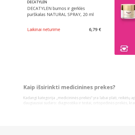
DECATYLEN
DECATYLEN burnos ir gerklės
purškalas NATURAL SPRAY, 20 ml
Laikinai neturime
6,79 €
Kaip išsirinkti medicinines prekes?
Kadangi kategorija „medicininės prekės“ yra labai plati, reikėtų a
daugiausiai sudaro: diagnostika ir testai, ortopedinės prekės, kr
Pasidalinsime bendromis įžvalgomis, ką vertėtų žinoti kiekvienam p
Atsidarykite prekės puslapyje ir perskaitykite aprašymą, ins
Atkreipkite dėmesį į kainą;
Jeigu prekė patiko, tačiau norite dar pasidairyti po prekių kat