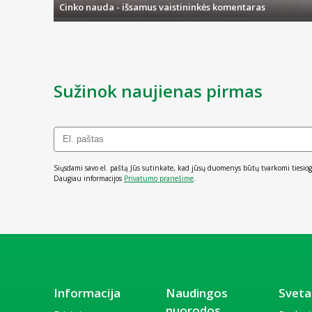
Cinko nauda - išsamus vaistininkės komentaras
Sužinok naujienas pirmas
Siųsdami savo el. paštą Jūs sutinkate, kad jūsų duomenys būtų tvarkomi tiesiog
Daugiau informacijos
Privatumo pranešime
.
Informacija
Naudingos
Sveta
nuorodos