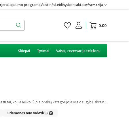
rjera
Lojalumo programa
Vaistinės
Leidinys
Kontaktai
Informacija
0,00
Skiepai
Tyrimai
Vaistų rezervacija telefonu
Internetinėje vaistinėje galite įsigyti skirtingų medicininių prekių. Platus įvairių priemonių ir technikos pasirinkimas leis visiems pirkėjams lengviau rasti tai, ko jie ieško. Šioje prekių kategorijoje yra daugybė skirtingų medicinos priemonių ir priedų, pradedant specialiais kremais ir pleistrais, baigiant kapsulėmis ar drėkinančiais akių lašais. Jeigu jums sunku apsispręsti, kurie produktai būtų geriausias ar tinkamiausias pasirinkimas, mūsų konsultantai gali jums patarti nuotoliniu būdu: internetu aktyviame pokalbio lange, el. paštu ar telefonu.
Priemonės nuo vabzdžių
30