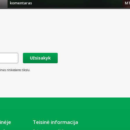
komentaras
MT
Užsisakyk
inės rinkodaros tikslu.
inėje
Teisinė informacija