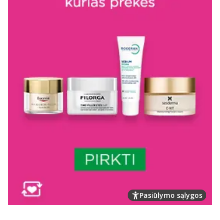
Pasiūlymo sąlygos