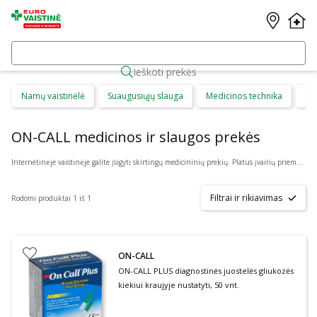
Ieškoti prekės
Namų vaistinėlė
Suaugusiųjų slauga
Medicinos technika
Di
ON-CALL medicinos ir slaugos prekės
Internetinėje vaistinėje galite įsigyti skirtingų medicininių prekių. Platus įvairių priemonių ir technikos pasirinkimas leis visiems pirkėjams lengviau rasti tai, ko jie ieško. Šioje prekių kategorijoje yra daugybė skirtingų medicinos priemonių ir priedų, pradedant specialiais kremais ir pleistrais, baigiant kapsulėmis ar drėkinančiais akių lašais. Jeigu jums sunku apsispręsti, kurie produktai būtų geriausias ar tinkamiausias pasirinkimas, mūsų konsultantai gali jums patarti nuotoliniu būdu: internetu aktyviame pokalbio lange, el. paštu ar telefonu.
Filtrai ir rikiavimas
Rodomi produktai 1 iš 1
ON-CALL
ON-CALL PLUS diagnostinės juostelės gliukozės
kiekiui kraujyje nustatyti, 50 vnt.