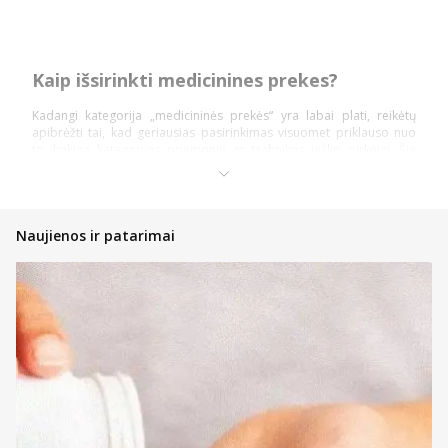
Kaip išsirinkti medicinines prekes?
Kadangi kategorija „medicininės prekės“ yra labai plati, reikėtų
apibrėžti tai, kad geriausias pasirinkimas visuomet priklauso nuo
to, kokios kategorijos priemonių ar technikos ieško pirkėjai. Šią
prekių kategoriją daugiausiai sudaro: diagnostika ir testai,
ortopedinės prekės, kraujospūdžio matuokliai, optikos prekės,
vaistinėlės ir skubios pagalbos priemonės.
Pasidalinsime bendromis įžvalgomis, ką vertėtų žinoti kiekvienam
Naujienos ir patarimai
pirkėjui, nusprendusiam pirkti internetinėje vaistinėje, kad įsigytų
priemonių ir technikos nauda būtų pati didžiausia!
Atsidarykite prekės puslapyje ir perskaitykite aprašymą,
instrukcijas bei kitą aktualią informaciją;
Atkreipkite dėmesį į kainą;
Jeigu prekė patiko, tačiau norite dar pasidairyti po prekių
katalogą, galite įsidėti ją į savo norų krepšelį ir prie jos
sugrįžti vėliau;
Nedvejokite konsultuotis su internetinės vaistinės komanda,
kad gautumėte profesionalų patarimą bet kuriuo klausimu;
Jeigu tai – ne vaistiniai preparatai, galite atkreipti dėmesį į
informaciją prie kainos – gali būti taikoma akcija su lojalumo