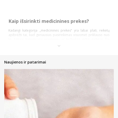
Kaip išsirinkti medicinines prekes?
Kadangi kategorija „medicininės prekės“ yra labai plati, reikėtų
apibrėžti tai, kad geriausias pasirinkimas visuomet priklauso nuo
to, kokios kategorijos priemonių ar technikos ieško pirkėjai. Šią
prekių kategoriją daugiausiai sudaro: diagnostika ir testai,
ortopedinės prekės, kraujospūdžio matuokliai, optikos prekės,
vaistinėlės ir skubios pagalbos priemonės.
Pasidalinsime bendromis įžvalgomis, ką vertėtų žinoti kiekvienam
Naujienos ir patarimai
pirkėjui, nusprendusiam pirkti internetinėje vaistinėje, kad įsigytų
priemonių ir technikos nauda būtų pati didžiausia!
Atsidarykite prekės puslapyje ir perskaitykite aprašymą,
instrukcijas bei kitą aktualią informaciją;
Atkreipkite dėmesį į kainą;
Jeigu prekė patiko, tačiau norite dar pasidairyti po prekių
katalogą, galite įsidėti ją į savo norų krepšelį ir prie jos
sugrįžti vėliau;
Nedvejokite konsultuotis su internetinės vaistinės komanda,
kad gautumėte profesionalų patarimą bet kuriuo klausimu;
Jeigu tai – ne vaistiniai preparatai, galite atkreipti dėmesį į
informaciją prie kainos – gali būti taikoma akcija su lojalumo