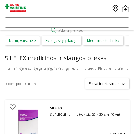
Ieškoti prekės
Namų vaistinėlė
Suaugusiųjų slauga
Medicinos technika
Di
SILFLEX medicinos ir slaugos prekės
Internetinėje vaistinėje galite įsigyti skirtingų medicininių prekių. Platus įvairių priemonių ir technikos pasirinkimas leis visiems pirkėjams lengviau rasti tai, ko jie ieško. Šioje prekių kategorijoje yra daugybė skirtingų medicinos priemonių ir priedų, pradedant specialiais kremais ir pleistrais, baigiant kapsulėmis ar drėkinančiais akių lašais. Jeigu jums sunku apsispręsti, kurie produktai būtų geriausias ar tinkamiausias pasirinkimas, mūsų konsultantai gali jums patarti nuotoliniu būdu: internetu aktyviame pokalbio lange, el. paštu ar telefonu.
Filtrai ir rikiavimas
Rodomi produktai 1 iš 1
SILFLEX
SILFLEX silikoninis tvarstis, 20 x 30 cm, 10 vnt.
224,49 €