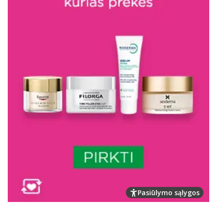
Pasiūlymo sąlygos