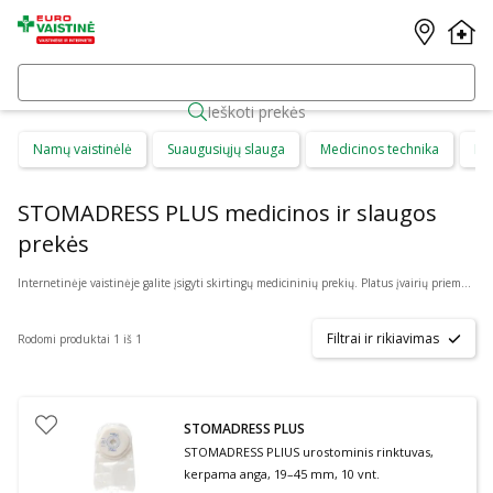
Ieškoti prekės
Namų vaistinėlė
Suaugusiųjų slauga
Medicinos technika
Di
STOMADRESS PLUS medicinos ir slaugos
prekės
Internetinėje vaistinėje galite įsigyti skirtingų medicininių prekių. Platus įvairių priemonių ir technikos pasirinkimas leis visiems pirkėjams lengviau rasti tai, ko jie ieško. Šioje prekių kategorijoje yra daugybė skirtingų medicinos priemonių ir priedų, pradedant specialiais kremais ir pleistrais, baigiant kapsulėmis ar drėkinančiais akių lašais. Jeigu jums sunku apsispręsti, kurie produktai būtų geriausias ar tinkamiausias pasirinkimas, mūsų konsultantai gali jums patarti nuotoliniu būdu: internetu aktyviame pokalbio lange, el. paštu ar telefonu.
Filtrai ir rikiavimas
Rodomi produktai 1 iš 1
STOMADRESS PLUS
STOMADRESS PLIUS urostominis rinktuvas,
kerpama anga, 19–45 mm, 10 vnt.