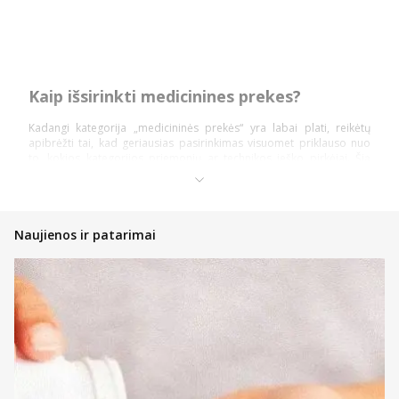
Kaip išsirinkti medicinines prekes?
Kadangi kategorija „medicininės prekės“ yra labai plati, reikėtų
apibrėžti tai, kad geriausias pasirinkimas visuomet priklauso nuo
to, kokios kategorijos priemonių ar technikos ieško pirkėjai. Šią
prekių kategoriją daugiausiai sudaro: diagnostika ir testai,
ortopedinės prekės, kraujospūdžio matuokliai, optikos prekės,
vaistinėlės ir skubios pagalbos priemonės.
Pasidalinsime bendromis įžvalgomis, ką vertėtų žinoti kiekvienam
Naujienos ir patarimai
pirkėjui, nusprendusiam pirkti internetinėje vaistinėje, kad įsigytų
priemonių ir technikos nauda būtų pati didžiausia!
Atsidarykite prekės puslapyje ir perskaitykite aprašymą,
instrukcijas bei kitą aktualią informaciją;
Atkreipkite dėmesį į kainą;
Jeigu prekė patiko, tačiau norite dar pasidairyti po prekių
katalogą, galite įsidėti ją į savo norų krepšelį ir prie jos
sugrįžti vėliau;
Nedvejokite konsultuotis su internetinės vaistinės komanda,
kad gautumėte profesionalų patarimą bet kuriuo klausimu;