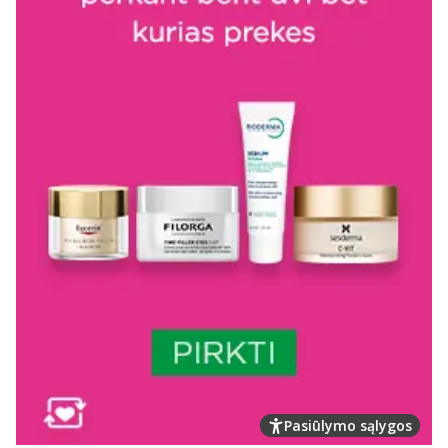
Pasiūlymo sąlygos