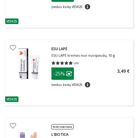
patarimas
Įvedus kodą VESK25
VESK25
patarimas
ESU LAPĖ
ESU LAPĖ kremas nuo nuospaudų, 10 g
(
25
)
Vidutinis įvertinimas 4.88
Įvertinimų skaičius 25
patarimas
3,49 €
-25%
Lojalumo klubo narių nuolaida
:
patarimas
Įvedus kodą VESK25
VESK25
patarimas
% tik internetu
L'BIOTICA