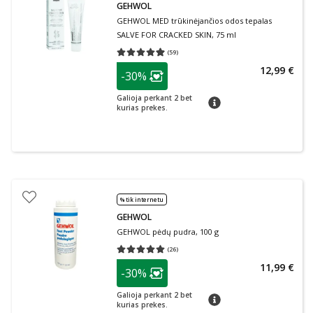
GEHWOL
GEHWOL MED trūkinėjančios odos tepalas
SALVE FOR CRACKED SKIN, 75 ml
(
59
)
Vidutinis įvertinimas 4.95
Įvertinimų skaičius 59
patarimas
12,99 €
-30%
Lojalumo klubo narių nuolaida
:
Galioja perkant 2 bet
patarimas
kurias prekes.
% tik internetu
GEHWOL
GEHWOL pėdų pudra, 100 g
(
26
)
Vidutinis įvertinimas 5.00
Įvertinimų skaičius 26
patarimas
11,99 €
-30%
Lojalumo klubo narių nuolaida
:
Galioja perkant 2 bet
patarimas
kurias prekes.