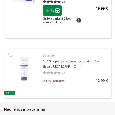
(
23
)
Vidutinis įvertinimas 4.87
Įvertinimų skaičius 23
patarimas
19,99 €
-40%
Lojalumo klubo narių nuolaida
:
Galioja perkant 2 bet
patarimas
kurias prekes.
EUCERIN
EUCERIN pėdų kremas sausai odai su 10%
šlapalo UREA REPAIR, 100 ml
(
29
)
Vidutinis įvertinimas 5.00
Įvertinimų skaičius 29
12,99 €
Laikinai neturime
VESK25
patarimas
Naujienos ir patarimai