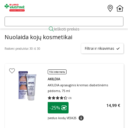
Ieškoti prekės
Nuolaida kojų kosmetikai
Filtrai ir rikiavimas
Rodomi produktai 30 iš 30
Tik internetu
AKILDIA
AKILDIA apsauginis kremas diabetinėms
pėdoms, 75 ml
(
3
)
Vidutinis įvertinimas 4.33
Įvertinimų skaičius 3
patarimas
14,99 €
-25%
Lojalumo klubo narių nuolaida
:
patarimas
Įvedus kodą VESK25