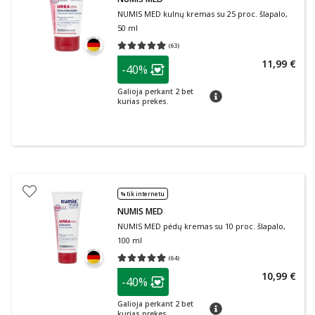
NUMIS MED kulnų kremas su 25 proc. šlapalo,
50 ml
(
63
)
Vidutinis įvertinimas 4.95
Įvertinimų skaičius 63
patarimas
11,99 €
-40%
Lojalumo klubo narių nuolaida
:
Galioja perkant 2 bet
patarimas
kurias prekes.
% tik internetu
NUMIS MED
NUMIS MED pėdų kremas su 10 proc. šlapalo,
100 ml
(
64
)
Vidutinis įvertinimas 4.91
Įvertinimų skaičius 64
patarimas
10,99 €
-40%
Lojalumo klubo narių nuolaida
:
Galioja perkant 2 bet
patarimas
kurias prekes.