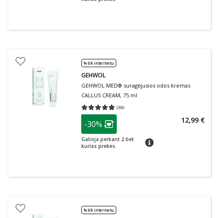
% tik internetu
GEHWOL
GEHWOL MED® suragėjusios odos kremas
CALLUS CREAM, 75 ml
(
30
)
Vidutinis įvertinimas 4.93
Įvertinimų skaičius 30
patarimas
12,99 €
-30%
Lojalumo klubo narių nuolaida
:
Galioja perkant 2 bet
patarimas
kurias prekes.
% tik internetu