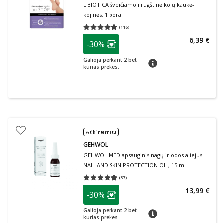
L'BIOTICA šveičiamoji rūgštinė kojų kaukė-
kojinės, 1 pora
(
116
)
Vidutinis įvertinimas 4.78
Įvertinimų skaičius 116
patarimas
6,39 €
-30%
Lojalumo klubo narių nuolaida
:
Galioja perkant 2 bet
patarimas
kurias prekes.
% tik internetu
GEHWOL
GEHWOL MED apsauginis nagų ir odos aliejus
NAIL AND SKIN PROTECTION OIL, 15 ml
(
37
)
Vidutinis įvertinimas 4.95
Įvertinimų skaičius 37
patarimas
13,99 €
-30%
Lojalumo klubo narių nuolaida
:
Galioja perkant 2 bet
patarimas
kurias prekes.