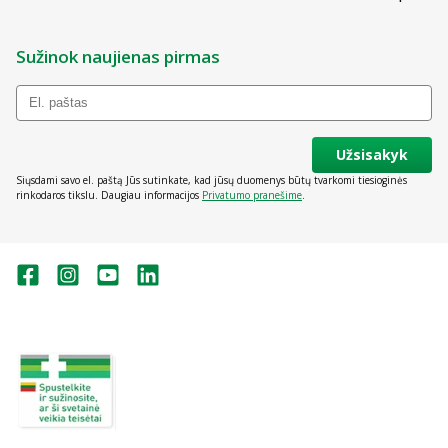
Sužinok naujienas pirmas
Užsisakyk
Siųsdami savo el. paštą Jūs sutinkate, kad jūsų duomenys būtų tvarkomi tiesioginės
rinkodaros tikslu. Daugiau informacijos
Privatumo pranešime
.
Valstybinė vaistų kontrolės tarnyba
prie Lietuvos Respublikos sveikatos
apsaugos ministerijos:
Studentų g. 45A, Vilnius
+370 5 263 9264
vvkt@vvkt.lt
https://www.vvkt.lt