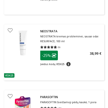
NEOSTRATA
NEOSTRATA kremas probleminei, sausai odai
RESURFACE, 100 ml
(
5
)
Vidutinis įvertinimas 4.80
Įvertinimų skaičius 5
patarimas
38,99 €
-25%
Lojalumo klubo narių nuolaida
:
patarimas
Įvedus kodą VESK25
VESK25
patarimas
PARASOFTIN
PARASOFTIN šveičiamoji pėdų kaukė, 1 pora